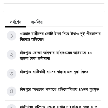
সর্বশেষ
জনপ্রিয়
ওমরাহ যাত্রীদের কোটি টাকা নিয়ে উধাও দুই পীরজাদার
১
বিরুদ্ধে অভিযোগ
চাঁদপুরে ভোক্তা অধিকার অধিদপ্তরের অভিযানে ১০
২
হাজার টাকা জরিমানা
চাঁদপুরে যাত্রীবাহী বাসের ধাক্কায় এক বৃদ্ধা নিহত
৩
চাঁদপুরে আন্তক্লাব কারাতে প্রতিযোগিতায় ৪২জন পুরস্কৃত
৪
হাজীগঞ্জে ফুটপাত দখলে রাখায় দু’হকারকে জেল ও ৩