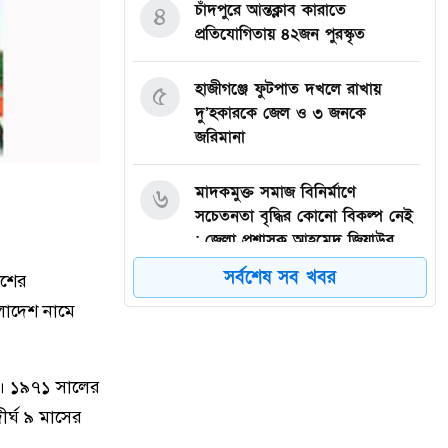
চাঁদপুরে আন্তক্লাব কারাতে
৪
প্রতিযোগিতায় ৪২জন পুরস্কৃত
হাজীগঞ্জে ফুটপাত দখলে রাখায়
৫
দু’হকারকে জেল ও ৩ জনকে
জরিমানা
মাদকমুক্ত সমাজ বিনির্মাণে
৬
সচেতনতা বৃদ্ধির কোনো বিকল্প নেই
: জেলা প্রশাসক আহমেদ জিয়াউর
রহমান
সর্বশেষ সব খবর
াশের
লাদেশ নামে
হাজীগঞ্জে প্রেসক্লাব থেকে
৭
সাংবাদিককে তুলে নিয়ে মারধর :
আটক ২, হোটেল সিলগালা
৫। ১৯৭১ সালের
র্ঘ ৯ মাসের
মতলব উত্তরে কালাম এন্টারপ্রাইজের
৮
মালিককে ২৫ হাজার টাকা জরিমানা