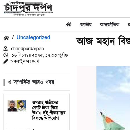
জাতীয়
আন্তর্জাতিক
/
Uncategorized
আজ মহান বি
chandpurdarpan
১৬ ডিসেম্বর ২০২৫, ১২:৫০ পূর্বাহ্ন
অনলাইন সংস্করণ
এ সম্পর্কিত আরও খবর
ওমরাহ যাত্রীদের
কোটি টাকা নিয়ে
উধাও দুই পীরজাদার
বিরুদ্ধে অভিযোগ