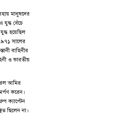
সহায় মানুষদের
মেরিল প্রথম আলো সমালোচক
৯
যুদ্ধ বেঁচে
পুরস্কার ২০২৫ : সেরা অভিনেতার
চূড়ান্ত মনোনয়নে জায়গা করে নিলেন
এ যুদ্ধ হয়েছিল
চাঁদপুরের শান্ত চন্দ্র সূত্রধর
 ১৯৭১ সালের
তানী বাহিনীর
চাঁদপুরে জাতীয় বিজ্ঞান ও প্রযুক্তি
১০
হিনী ও ভারতীয়
সপ্তাহ উদযাপনের লক্ষে প্রস্তুতিমূলক
সভা
নারেল আমির
বাংলা নববর্ষ আমাদের বাঙালি
১১
মর্পণ করেন।
সংস্কৃতি ও ঐতিহ্যের প্রাণের উৎসব :
চাঁদপুর জেলা প্রশাসক
ুপ ক্যাপ্টেন
থিত ছিলেন না।
চাঁদপুর শহরের হাসান আলী উচ্চ
১২
বিদ্যালয় মাঠ সংরক্ষণ ও উন্নয়নে ৩৫
লাখ টাকার কাজ শুরু