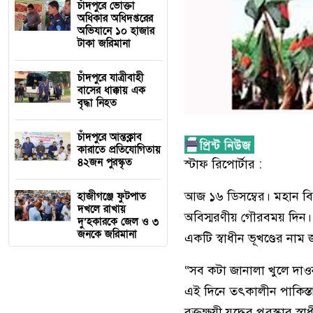
চাঁদপুরে ভোক্তা
অধিকার অধিদপ্তরের
অভিযানে ১০ হাজার
টাকা জরিমানা
চাঁদপুরে যাত্রীবাহী
বাসের ধাক্কায় এক
বৃদ্ধা নিহত
চাঁদপুরে আন্তক্লাব
কারাতে প্রতিযোগিতায়
৪২জন পুরস্কৃত
স্টাফ রিপোর্টার :
আজ ১৬ ডিসম্বের। মহান বিজ
হাজীগঞ্জে ফুটপাত
দখলে রাখায়
অবিস্মরণীয় গৌরবময় দিন। ব
দু’হকারকে জেল ও ৩
জনকে জরিমানা
একটি স্বাধীন ভূখণ্ডের না
“সব কটা জানালা খুলে দা
এই দিনে তৎকালীন পাকিস্ত
রক্তক্ষয়ী যুদ্ধের পুরস্কার স্