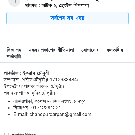
৭
মারধর : আটক ২, হোটেল সিলগালা
সর্বশেষ সব খবর
৮
মতলব উত্তরে কালাম এন্টারপ্রাইজের মালিককে ২৫
হাজার টাকা জরিমানা
৯
মেরিল প্রথম আলো সমালোচক পুরস্কার ২০২৫ : সেরা
বিজ্ঞাপন
মন্তব্য প্রকাশের নীতিমালা
যোগাযোগ
কনভার্টার
অভিনেতার চূড়ান্ত মনোনয়নে জায়গা করে নিলেন
শর্তাবলি
চাঁদপুরের শান্ত চন্দ্র সূত্রধর
প্রতিষ্ঠাতা: ইকরাম চৌধুরী
১০
চাঁদপুরে জাতীয় বিজ্ঞান ও প্রযুক্তি সপ্তাহ উদযাপনের
সম্পাদক : শরীফ চৌধুরী (01712633484)
লক্ষে প্রস্তুতিমূলক সভা
উপদেষ্টা সম্পাদক: আকবর চৌধুরী।
প্রধান সম্পাদক: মুনির চৌধুরী।
১১
বাংলা নববর্ষ আমাদের বাঙালি সংস্কৃতি ও ঐতিহ্যের
নাজিরপাড়া, কলেজ মসজিদ সংলগ্ন, চাঁদপুর।
‎বিজ্ঞাপন : 01712281221
প্রাণের উৎসব : চাঁদপুর জেলা প্রশাসক
‎E-mail: chandpurdarpan@gmail.com
১২
চাঁদপুর শহরের হাসান আলী উচ্চ বিদ্যালয় মাঠ সংরক্ষণ
ও উন্নয়নে ৩৫ লাখ টাকার কাজ শুরু