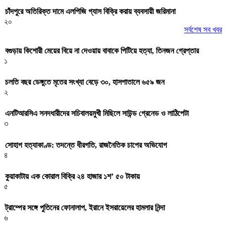
চাঁদপুরে অতিরিক্ত দামে এলপিজি গ্যাস বিক্রি করায় ব্যবসায়ী জরিমানা
২০
সর্বশেষ সব খবর
বগুড়ায় কিশোরী মেয়ের বিয়ে না দেওয়ায় বাবাকে পিটিয়ে হত্যা, তিনজন গ্রেপ্তার
১
চলতি বছর ডেঙ্গুতে মৃতের সংখ্যা বেড়ে ৩০, হাসপাতালে ৬৫৯ জন
২
এনটিআরসিএ সনদধারীদের সচিবালয়মুখী মিছিলে সাউন্ড গ্রেনেড ও লাঠিপেটা
৩
সোহাগ হত্যাকাণ্ড: তদন্তে ধীরগতি, রাজনৈতিক চাপের অভিযোগ
৪
কুয়াকাটায় এক কোরাল বিক্রি ২৪ হাজার ১শ’ ৫০ টাকায়
৫
ট্রাম্পের সঙ্গে পুতিনের ফোনালাপ, ইরানে ইসরায়েলের হামলার নিন্দা
৬