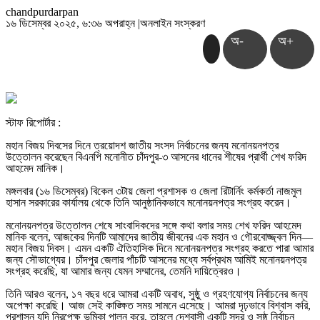
chandpurdarpan
১৬ ডিসেম্বর ২০২৫, ৬:৩৬ অপরাহ্ন
|
অনলাইন সংস্করণ
অ-
অ+
স্টাফ রিপোর্টার :
মহান বিজয় দিবসের দিনে ত্রয়োদশ জাতীয় সংসদ নির্বাচনের জন্য মনোনয়নপত্র
উত্তোলন করেছেন বিএনপি মনোনীত চাঁদপুর-৩ আসনের ধানের শীষের প্রার্থী শেখ ফরিদ
আহমেদ মানিক।
মঙ্গলবার (১৬ ডিসেম্বর) বিকেল ৩টায় জেলা প্রশাসক ও জেলা রিটার্নিং কর্মকর্তা নাজমুল
হাসান সরকারের কার্যালয় থেকে তিনি আনুষ্ঠানিকভাবে মনোনয়নপত্র সংগ্রহ করেন।
মনোনয়নপত্র উত্তোলন শেষে সাংবাদিকদের সঙ্গে কথা বলার সময় শেখ ফরিদ আহমেদ
মানিক বলেন, আজকের দিনটি আমাদের জাতীয় জীবনের এক মহান ও গৌরবোজ্জ্বল দিন—
মহান বিজয় দিবস। এমন একটি ঐতিহাসিক দিনে মনোনয়নপত্র সংগ্রহ করতে পারা আমার
জন্য সৌভাগ্যের। চাঁদপুর জেলার পাঁচটি আসনের মধ্যে সর্বপ্রথম আমিই মনোনয়নপত্র
সংগ্রহ করেছি, যা আমার জন্য যেমন সম্মানের, তেমনি দায়িত্বেরও।
তিনি আরও বলেন, ১৭ বছর ধরে আমরা একটি অবাধ, সুষ্ঠু ও গ্রহণযোগ্য নির্বাচনের জন্য
অপেক্ষা করেছি। আজ সেই কাঙ্ক্ষিত সময় সামনে এসেছে। আমরা দৃঢ়ভাবে বিশ্বাস করি,
প্রশাসন যদি নিরপেক্ষ ভূমিকা পালন করে, তাহলে দেশবাসী একটি সুন্দর ও সুষ্ঠু নির্বাচন