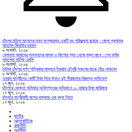
চাঁদপুর মহিলা সাংসদের ভবন সংস্কারসহ একটি বড় পরিকল্পনা রয়েছে : জেলা প্রশাসক
আহমেদ জিয়াউর রহমান
৯ অগাস্ট, ২০২৬
খেলাধুলা আমাদের সন্তানদের মাদক ও কিশোর গ্যাং থেকে মুক্ত রাখে : শেখ ফরিদ
আহম্মেদ মানিক এমপি
৯ অগাস্ট, ২০২৬
দৈনিক চাঁদপুর দর্পণ পত্রিকার মাধ্যমে ইকরাম চৌধুরী সকলের মাঝে বেঁচে থাকবেন
৯ অগাস্ট, ২০২৬
ওমরাহ যাত্রীদের কোটি টাকা নিয়ে উধাও দুই পীরজাদার বিরুদ্ধে অভিযোগ
১৭ জুন, ২০২৬
চাঁদপুরে ভোক্তা অধিকার অধিদপ্তরের অভিযানে ১০ হাজার টাকা জরিমানা
১৭ জুন, ২০২৬
চাঁদপুরে যাত্রীবাহী বাসের ধাক্কায় এক বৃদ্ধা নিহত
১৭ জুন, ২০২৬
জাতীয়
আন্তর্জাতিক
রাজনীতি
অর্থনীতি