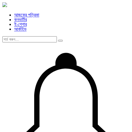
আজকের পত্রিকা
কনভার্টার
ই-পেপার
আর্কাইভ