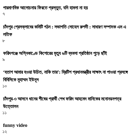
পারমাণবিক আলোচনায় ফিরতে প্রস্তুত, যদি হামলা না হয়
৭
চাঁদপুর প্রেসক্লাবের কমিটি গঠন : সভাপতি সোহেল রুশদী : সাধারণ সম্পাদক এম এ
লতিফ
৮
ফরিদগঞ্জে অগ্নিকাণ্ডে কিশোরের মৃত্যু ৬টি ব্যবসা প্রতিষ্ঠান পুড়ে ছাঁই
৯
‘হতাশ আমার হওয়া উচিত, নাকি তার’: ব্রিটিশ প্রধানমন্ত্রীর সাক্ষাৎ না পাওয়া প্রসঙ্গে
বিবিসিকে মুহাম্মদ ইউনূস
১০
চাঁদপুর-৩ আসনে ধানের শীষের প্রার্থী শেখ ফরিদ আহমেদ মানিকের মনোনয়নপত্র
উত্তোলন
১১
funny video
১২