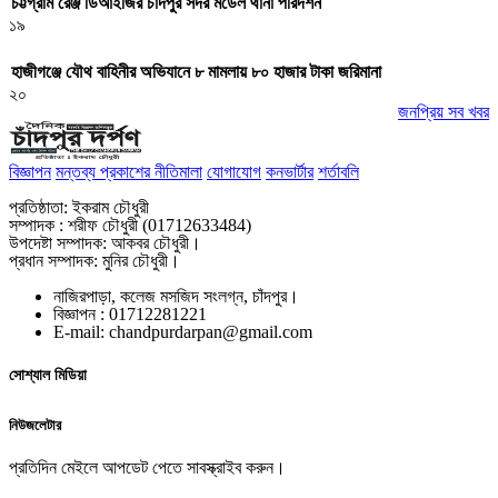
চট্টগ্রাম রেঞ্জ ডিআইজির চাঁদপুর সদর মডেল থানা পরিদর্শন
১৯
হাজীগঞ্জে যৌথ বাহিনীর অভিযানে ৮ মামলায় ৮০ হাজার টাকা জরিমানা
২০
জনপ্রিয় সব খবর
বিজ্ঞাপন
মন্তব্য প্রকাশের নীতিমালা
যোগাযোগ
কনভার্টার
শর্তাবলি
প্রতিষ্ঠাতা: ইকরাম চৌধুরী
সম্পাদক : শরীফ চৌধুরী (01712633484)
উপদেষ্টা সম্পাদক: আকবর চৌধুরী।
প্রধান সম্পাদক: মুনির চৌধুরী।
নাজিরপাড়া, কলেজ মসজিদ সংলগ্ন, চাঁদপুর।
‎বিজ্ঞাপন : 01712281221
‎E-mail: chandpurdarpan@gmail.com
সোশ্যাল মিডিয়া
নিউজলেটার
প্রতিদিন মেইলে আপডেট পেতে সাবস্ক্রাইব করুন।