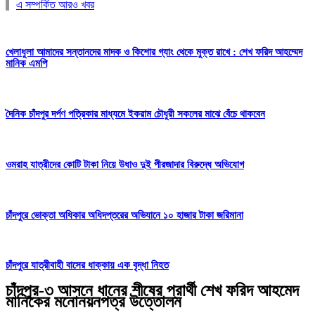
এ সম্পর্কিত আরও খবর
খেলাধুলা আমাদের সন্তানদের মাদক ও কিশোর গ্যাং থেকে মুক্ত রাখে : শেখ ফরিদ আহম্মেদ
মানিক এমপি
দৈনিক চাঁদপুর দর্পণ পত্রিকার মাধ্যমে ইকরাম চৌধুরী সকলের মাঝে বেঁচে থাকবেন
ওমরাহ যাত্রীদের কোটি টাকা নিয়ে উধাও দুই পীরজাদার বিরুদ্ধে অভিযোগ
চাঁদপুরে ভোক্তা অধিকার অধিদপ্তরের অভিযানে ১০ হাজার টাকা জরিমানা
চাঁদপুরে যাত্রীবাহী বাসের ধাক্কায় এক বৃদ্ধা নিহত
চাঁদপুর-৩ আসনে ধানের শীষের প্রার্থী শেখ ফরিদ আহমেদ
মানিকের মনোনয়নপত্র উত্তোলন