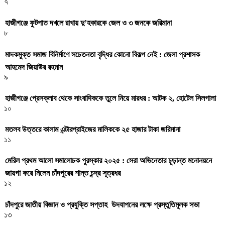
৭
হাজীগঞ্জে ফুটপাত দখলে রাখায় দু’হকারকে জেল ও ৩ জনকে জরিমানা
৮
মাদকমুক্ত সমাজ বিনির্মাণে সচেতনতা বৃদ্ধির কোনো বিকল্প নেই : জেলা প্রশাসক
আহমেদ জিয়াউর রহমান
৯
হাজীগঞ্জে প্রেসক্লাব থেকে সাংবাদিককে তুলে নিয়ে মারধর : আটক ২, হোটেল সিলগালা
১০
মতলব উত্তরে কালাম এন্টারপ্রাইজের মালিককে ২৫ হাজার টাকা জরিমানা
১১
মেরিল প্রথম আলো সমালোচক পুরস্কার ২০২৫ : সেরা অভিনেতার চূড়ান্ত মনোনয়নে
জায়গা করে নিলেন চাঁদপুরের শান্ত চন্দ্র সূত্রধর
১২
চাঁদপুরে জাতীয় বিজ্ঞান ও প্রযুক্তি সপ্তাহ উদযাপনের লক্ষে প্রস্তুতিমূলক সভা
১৩