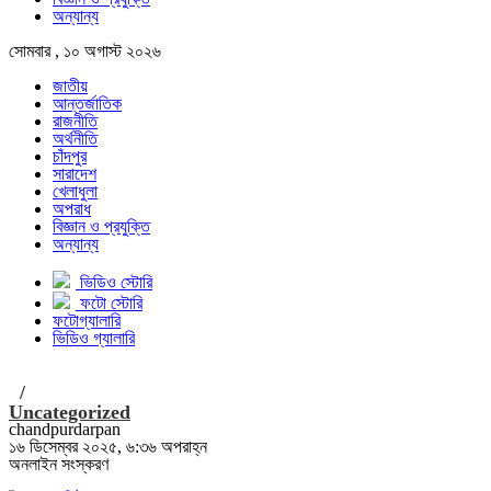
অন্যান্য
সোমবার , ১০ অগাস্ট ২০২৬
জাতীয়
আন্তর্জাতিক
রাজনীতি
অর্থনীতি
চাঁদপুর
সারাদেশ
খেলাধুলা
অপরাধ
বিজ্ঞান ও প্রযুক্তি
অন্যান্য
ভিডিও স্টোরি
ফটো স্টোরি
ফটোগ্যালারি
ভিডিও গ্যালারি
/
Uncategorized
chandpurdarpan
১৬ ডিসেম্বর ২০২৫, ৬:৩৬ অপরাহ্ন
অনলাইন সংস্করণ