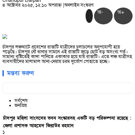
Chandpur Darpan
৪ অক্টোবর ২০২৫, ১২:১০ অপরাহ্ন
|
অনলাইন সংস্করণ
অ-
অ+
চাঁদপুর লঞ্চঘাটে প্রবেশের রাস্তাটি যাত্রীদের চলাচলের অনুপযোগী হয়ে
পড়েছে। চাঁদপুর নৌ থানার সামনে এই রাস্তাটি জুড়ে ছোট বড় অসংখ্য গর্ত।
সামান্য বৃষ্টিতেই কাদা পানিতে একাকার হয়ে যায় রাস্তাটি। এতে লঞ্চ যাত্রীসহ
ব্যবসায়ীদের মালামাল আনা-নেয়ায় চরম দুর্ভোগ পোহাতে হচ্ছে।
মন্তব্য করুন
সর্বশেষ
জনপ্রিয়
চাঁদপুর মহিলা সাংসদের ভবন সংস্কারসহ একটি বড় পরিকল্পনা রয়েছে :
জেলা প্রশাসক আহমেদ জিয়াউর রহমান
১