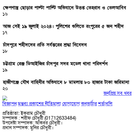
ক্ষেপণাস্ত্র ছোড়ার পাল্টা পাল্টি অভিযানে উত্তপ্ত তেহরান ও তেলআবিব
১৬
আজ সেই ১৯ জুলাই ২০২৪। পুলিশের গুলিতে রংপুরের ৫ জন শহীদ
১৭
চাঁদপুরে শহীদদের প্রতি সর্বস্তরের শ্রদ্ধা নিবেদন
১৮
চট্টগ্রাম রেঞ্জ ডিআইজির চাঁদপুর সদর মডেল থানা পরিদর্শন
১৯
হাজীগঞ্জে যৌথ বাহিনীর অভিযানে ৮ মামলায় ৮০ হাজার টাকা জরিমানা
২০
জনপ্রিয় সব খবর
বিজ্ঞাপন
মন্তব্য প্রকাশের নীতিমালা
যোগাযোগ
কনভার্টার
শর্তাবলি
প্রতিষ্ঠাতা: ইকরাম চৌধুরী
সম্পাদক : শরীফ চৌধুরী (01712633484)
উপদেষ্টা সম্পাদক: আকবর চৌধুরী।
প্রধান সম্পাদক: মুনির চৌধুরী।