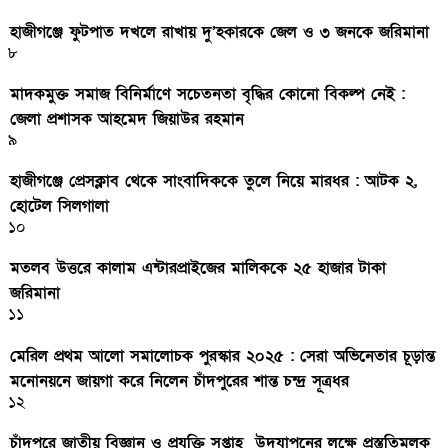
হাজীগঞ্জে ফুটপাত দখলে রাখায় দু’হকারকে জেল ও ৩ জনকে জরিমানা
৮
মাদকমুক্ত সমাজ বিনির্মাণে সচেতনতা বৃদ্ধির কোনো বিকল্প নেই :
জেলা প্রশাসক আহমেদ জিয়াউর রহমান
৯
হাজীগঞ্জে প্রেসক্লাব থেকে সাংবাদিককে তুলে নিয়ে মারধর : আটক ২,
হোটেল সিলগালা
১০
মতলব উত্তরে কালাম এন্টারপ্রাইজের মালিককে ২৫ হাজার টাকা
জরিমানা
১১
মেরিল প্রথম আলো সমালোচক পুরস্কার ২০২৫ : সেরা অভিনেতার চূড়ান্ত
মনোনয়নে জায়গা করে নিলেন চাঁদপুরের শান্ত চন্দ্র সূত্রধর
১২
চাঁদপুরে জাতীয় বিজ্ঞান ও প্রযুক্তি সপ্তাহ উদযাপনের লক্ষে প্রস্তুতিমূলক