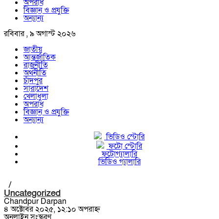
অপরাধ
বিজ্ঞান ও প্রযুক্তি
অন্যান্য
রবিবার , ৯ অগাস্ট ২০২৬
জাতীয়
আন্তর্জাতিক
রাজনীতি
অর্থনীতি
চাঁদপুর
সারাদেশ
খেলাধুলা
অপরাধ
বিজ্ঞান ও প্রযুক্তি
অন্যান্য
ভিডিও স্টোরি
ফটো স্টোরি
ফটোগ্যালারি
ভিডিও গ্যালারি
/
Uncategorized
Chandpur Darpan
৪ অক্টোবর ২০২৫, ১২:১০ অপরাহ্ন
অনলাইন সংস্করণ