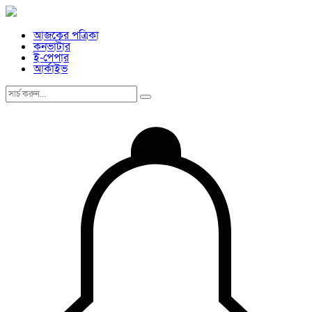
আজকের পত্রিকা
কনভার্টার
ই-পেপার
আর্কাইভ