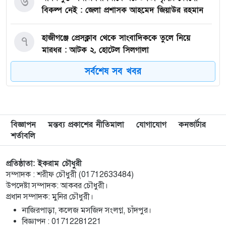
৬
বিকল্প নেই : জেলা প্রশাসক আহমেদ জিয়াউর রহমান
হাজীগঞ্জে প্রেসক্লাব থেকে সাংবাদিককে তুলে নিয়ে
৭
মারধর : আটক ২, হোটেল সিলগালা
সর্বশেষ সব খবর
মতলব উত্তরে কালাম এন্টারপ্রাইজের মালিককে ২৫
৮
হাজার টাকা জরিমানা
মেরিল প্রথম আলো সমালোচক পুরস্কার ২০২৫ : সেরা
৯
বিজ্ঞাপন
মন্তব্য প্রকাশের নীতিমালা
যোগাযোগ
কনভার্টার
অভিনেতার চূড়ান্ত মনোনয়নে জায়গা করে নিলেন
শর্তাবলি
চাঁদপুরের শান্ত চন্দ্র সূত্রধর
প্রতিষ্ঠাতা: ইকরাম চৌধুরী
চাঁদপুরে জাতীয় বিজ্ঞান ও প্রযুক্তি সপ্তাহ উদযাপনের
১০
সম্পাদক : শরীফ চৌধুরী (01712633484)
লক্ষে প্রস্তুতিমূলক সভা
উপদেষ্টা সম্পাদক: আকবর চৌধুরী।
প্রধান সম্পাদক: মুনির চৌধুরী।
বাংলা নববর্ষ আমাদের বাঙালি সংস্কৃতি ও ঐতিহ্যের
১১
নাজিরপাড়া, কলেজ মসজিদ সংলগ্ন, চাঁদপুর।
প্রাণের উৎসব : চাঁদপুর জেলা প্রশাসক
‎বিজ্ঞাপন : 01712281221