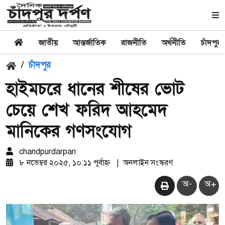
জাতীয়
আন্তর্জাতিক
রাজনীতি
অর্থনীতি
চাঁদপুর
/
চাঁদপুর
হাইমচরে ধানের শীষের ভোট
চেয়ে শেখ ফরিদ আহমেদ
মানিকের গণসংযোগ
chandpurdarpan
৮ নভেম্বর ২০২৫, ১০:১১ পূর্বাহ্ন
|
অনলাইন সংস্করণ
অ-
অ+