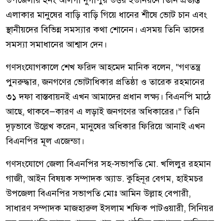
উপজেলার ২নং আলগী দুর্গাপুর উত্তর ইউনিয়নে তিনি প্রত্যন্ত
এলাকার মানুষের বাড়ি বাড়ি গিয়ে ধানের শীষে ভোট চান এবং
স্থানীয়দের বিভিন্ন সমস্যার কথা শোনেন। এসময় তিনি তাদের
সমস্যা সমাধানের আশ্বাস দেন।
গণসংযোগকালে শেখ ফরিদ আহমেদ মানিক বলেন, “গণতন্ত্র
পুনরুদ্ধার, জনগণের ভোটাধিকার প্রতিষ্ঠা ও তারেক রহমানের
৩১ দফা বাস্তবায়নই এখন আমাদের প্রধান লক্ষ্য। বিএনপি মাঠে
আছে, থাকবে—কারণ এ লড়াই জনগণের অধিকারের।” তিনি
দৃঢ়ভাবে উল্লেখ করেন, মানুষের অধিকার ফিরিয়ে আনাই এখন
বিএনপির মূল এজেন্ডা।
গণসংযোগে জেলা বিএনপির সহ-সভাপতি মো. খলিলুর রহমান
গাজী, আইন বিষয়ক সম্পাদক অ্যাড. কুহিনূর বেগম, হাইমচর
উপজেলা বিএনপির সভাপতি মোঃ আমিন উল্লাহ বেপারী,
সাধারণ সম্পাদক মাজহারুল ইসলাম শফিক পাটওয়ারী, সিনিয়র