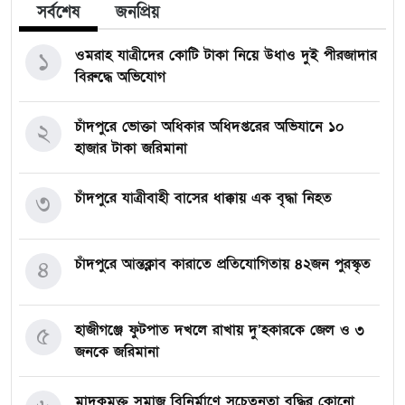
সর্বশেষ
জনপ্রিয়
ওমরাহ যাত্রীদের কোটি টাকা নিয়ে উধাও দুই পীরজাদার
১
বিরুদ্ধে অভিযোগ
চাঁদপুরে ভোক্তা অধিকার অধিদপ্তরের অভিযানে ১০
২
হাজার টাকা জরিমানা
চাঁদপুরে যাত্রীবাহী বাসের ধাক্কায় এক বৃদ্ধা নিহত
৩
চাঁদপুরে আন্তক্লাব কারাতে প্রতিযোগিতায় ৪২জন পুরস্কৃত
৪
হাজীগঞ্জে ফুটপাত দখলে রাখায় দু’হকারকে জেল ও ৩
৫
জনকে জরিমানা
মাদকমুক্ত সমাজ বিনির্মাণে সচেতনতা বৃদ্ধির কোনো