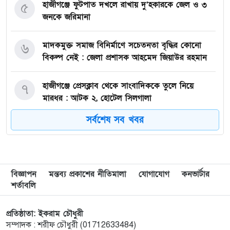
হাজীগঞ্জে ফুটপাত দখলে রাখায় দু’হকারকে জেল ও ৩
৫
জনকে জরিমানা
মাদকমুক্ত সমাজ বিনির্মাণে সচেতনতা বৃদ্ধির কোনো
৬
বিকল্প নেই : জেলা প্রশাসক আহমেদ জিয়াউর রহমান
হাজীগঞ্জে প্রেসক্লাব থেকে সাংবাদিককে তুলে নিয়ে
৭
মারধর : আটক ২, হোটেল সিলগালা
সর্বশেষ সব খবর
মতলব উত্তরে কালাম এন্টারপ্রাইজের মালিককে ২৫
৮
হাজার টাকা জরিমানা
মেরিল প্রথম আলো সমালোচক পুরস্কার ২০২৫ : সেরা
৯
বিজ্ঞাপন
মন্তব্য প্রকাশের নীতিমালা
যোগাযোগ
কনভার্টার
অভিনেতার চূড়ান্ত মনোনয়নে জায়গা করে নিলেন
শর্তাবলি
চাঁদপুরের শান্ত চন্দ্র সূত্রধর
প্রতিষ্ঠাতা: ইকরাম চৌধুরী
চাঁদপুরে জাতীয় বিজ্ঞান ও প্রযুক্তি সপ্তাহ উদযাপনের
১০
সম্পাদক : শরীফ চৌধুরী (01712633484)