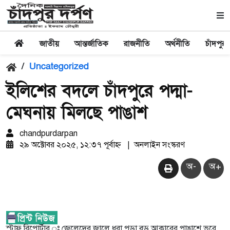
জাতীয়
আন্তর্জাতিক
রাজনীতি
অর্থনীতি
চাঁদপুর
/
Uncategorized
ইলিশের বদলে চাঁদপুরে পদ্মা-
মেঘনায় মিলছে পাঙাশ
chandpurdarpan
২৯ অক্টোবর ২০২৫, ১২:৩৭ পূর্বাহ্ন
|
অনলাইন সংস্করণ
অ-
অ+
স্টাফ রিপোর্টার ঃ জেলেদের জালে ধরা পড়া বড় আকারের পাঙাশে ভরে