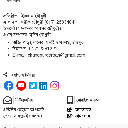
শর্তাবলি
বিকল্প নেই : জেলা প্রশাসক আহমেদ জিয়াউর রহমান
প্রতিষ্ঠাতা: ইকরাম চৌধুরী
হাজীগঞ্জে প্রেসক্লাব থেকে সাংবাদিককে তুলে নিয়ে
১০
সম্পাদক : শরীফ চৌধুরী (01712633484)
মারধর : আটক ২, হোটেল সিলগালা
উপদেষ্টা সম্পাদক: আকবর চৌধুরী।
প্রধান সম্পাদক: মুনির চৌধুরী।
মতলব উত্তরে কালাম এন্টারপ্রাইজের মালিককে ২৫
১১
নাজিরপাড়া, কলেজ মসজিদ সংলগ্ন, চাঁদপুর।
হাজার টাকা জরিমানা
‎বিজ্ঞাপন : 01712281221
‎E-mail: chandpurdarpan@gmail.com
মেরিল প্রথম আলো সমালোচক পুরস্কার ২০২৫ : সেরা
১২
অভিনেতার চূড়ান্ত মনোনয়নে জায়গা করে নিলেন
সোশ্যাল মিডিয়া
চাঁদপুরের শান্ত চন্দ্র সূত্রধর
চাঁদপুরে জাতীয় বিজ্ঞান ও প্রযুক্তি সপ্তাহ উদযাপনের
১৩
নিউজলেটার
মোবাইল অ্যাপস
লক্ষে প্রস্তুতিমূলক সভা
প্রতিদিন মেইলে আপডেট
অ্যান্ড্রয়েড
পেতে সাবস্ক্রাইব করুন।
আইফোন
বাংলা নববর্ষ আমাদের বাঙালি সংস্কৃতি ও ঐতিহ্যের
১৪
প্রাণের উৎসব : চাঁদপুর জেলা প্রশাসক