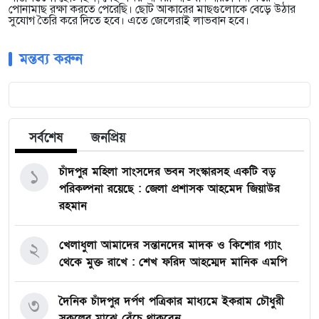
পোনামাছ রক্ষা করতে পেরেছি। ছোট আকারের মাছগুলোকে বেড়ে উঠার
সুযোগ তৈরি করে দিতে হবে। এতে জেলেরাই লাভবান হবে।
মন্তব্য করুন
সর্বশেষ
জনপ্রিয়
চাঁদপুর মহিলা সাংসদের ভবন সংস্কারসহ একটি বড়
১
পরিকল্পনা রয়েছে : জেলা প্রশাসক আহমেদ জিয়াউর
রহমান
খেলাধুলা আমাদের সন্তানদের মাদক ও কিশোর গ্যাং
২
থেকে মুক্ত রাখে : শেখ ফরিদ আহম্মেদ মানিক এমপি
দৈনিক চাঁদপুর দর্পণ পত্রিকার মাধ্যমে ইকরাম চৌধুরী
৩
সকলের মাঝে বেঁচে থাকবেন