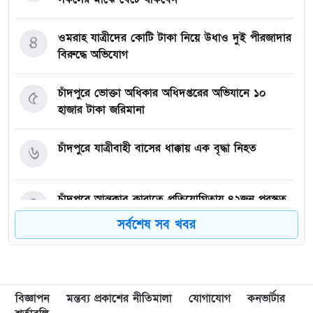
ওমরাহ যাত্রীদের কোটি টাকা নিয়ে উধাও দুই পীরজাদার
৪
বিরুদ্ধে অভিযোগ
চাঁদপুরে ভোক্তা অধিকার অধিদপ্তরের অভিযানে ১০
৫
হাজার টাকা জরিমানা
চাঁদপুরে যাত্রীবাহী বাসের ধাক্কায় এক বৃদ্ধা নিহত
৬
চাঁদপুরে আন্তক্লাব কারাতে প্রতিযোগিতায় ৪২জন পুরস্কৃত
৭
সর্বশেষ সব খবর
হাজীগঞ্জে ফুটপাত দখলে রাখায় দু’হকারকে জেল ও ৩
৮
জনকে জরিমানা
বিজ্ঞাপন
মন্তব্য প্রকাশের নীতিমালা
যোগাযোগ
কনভার্টার
মাদকমুক্ত সমাজ বিনির্মাণে সচেতনতা বৃদ্ধির কোনো
৯