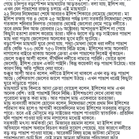
গেছে চাঁদপুর বড়স্টেশন মাছঘাটের আড়তগুলো। বলা যায়, ইলিশ নয়,
এখন যেন পাঙাশের রাজত্ব চলছে এই মাছঘাটে।
২২ দিনের নিষেধাজ্ঞা শেষে আবারও ইলিশ শিকারে নেমেছে জেলেরা। মা
ইলিশ রক্ষায় গত ৪ থেকে ২৫ অক্টোবর পর্যন্ত চলা সরকারি নিষেধাজ্ঞা শেষে
গতকাল শনিবার দিনগত ভোররাত থেকেই জেলেরা নেমে পড়ে নদীতে।
তবে প্রথম দিন আজ রোববার (২৬ অক্টোবর) আশানুরূপ ইলিশ না পেয়ে
কিছুটা হতাশা প্রকাশ করেছে তারা। যদিও জালে বড় বড় সাইজের পাঙাশ
মাছ ধরা পড়ায় জেলেদের অনেকের মুখে হাসি ফুটেছে।
বড়স্টেশন মাছঘাট ঘুরে দেখা যায়, পদ্মা-মেঘনা থেকে ধরা নদীর পাঙাশ
প্রতি কেজি ৭০০ থেকে ৭৫০ টাকায় বিক্রি হচ্ছে। ইলিশের দাম অনেকটা
নাগালের বাইরে থাকায় অনেক ক্রেতা এখন পাঙাশের দিকেই ঝুঁকছেন।
জেলে শুক্কুর আলী বলেন, দীর্ঘদিন নদীতে নামতে পারিনি। ভোরে জাল
ফেলেছি, ইলিশ তেমন একটা পাইনি। কিন্তু কয়েকটা বড় পাঙাশ উঠেছে। যার
কারণ কিছু ক্ষতি পুষিয়ে নেয়া যাবে।
শুক্কুর আলী আরও বলেন, নদীতে ইলিশ না থাকলে এখন বড় বড় পাঙাশ
আছে। বেশিরভাগ জেলের জালে পাঙাশ উঠছে। এখন পাঙাশ ধরেই কিছুটা
ঘুরে দাঁড়াতে পারব।
মাছঘাটে মাছ কিনতে আসা ক্রেতা সোহেল বলেন, ইলিশের দাম এখন
অনেক বেশি। তাই পাঙাশই কিনে নিচ্ছি। ইলিশগুলো দেখে বোঝা যায়
পুরোনো মজুত করা মাছ। আর পাঙাশ মাছ একেবারে তরতাজা।
মাছ ব্যবসায়ী কামাল হোসেন বলেন, নিষেধাজ্ঞা শেষে প্রথম দিন ইলিশের
পরিমাণ কম হলেও আগামী কয়েকদিনের মধ্যে ইলিশের সরবরাহ বাড়তে
পারে। তবে এই মৌসুমে বড় সাইজের পাঙাশ পাওয়াটা স্বাভাবিক। প্রতিদিন
যদি পাঙাশ পাওয়া যায় দাম নাগালের মধ্যেই থাকবে।
সহকারী মৎস্য কর্মকর্তা মো. মিজানুর রহমান বলেন, মা ইলিশ রক্ষা
অভিযানে পাঙাশ অবাধে বিচরণ করার সুযোগ পেয়েছে, যার কারণে নদীতে
বড় বড় পাঙাশ পাওয়া যাচ্ছে। আরেকটি বিষয় হচ্ছে জাটকা মৌসুমে
পাঙাশগুলো ছোট ছিল, সেই সময় আমরা অভিযান পরিচালনা করে