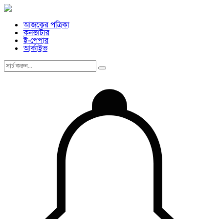
আজকের পত্রিকা
কনভার্টার
ই-পেপার
আর্কাইভ