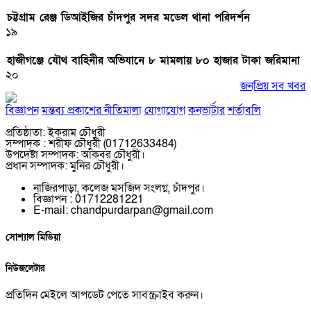
চট্টগ্রাম রেঞ্জ ডিআইজির চাঁদপুর সদর মডেল থানা পরিদর্শন
১৯
হাজীগঞ্জে যৌথ বাহিনীর অভিযানে ৮ মামলায় ৮০ হাজার টাকা জরিমানা
২০
জনপ্রিয় সব খবর
বিজ্ঞাপন
মন্তব্য প্রকাশের নীতিমালা
যোগাযোগ
কনভার্টার
শর্তাবলি
প্রতিষ্ঠাতা: ইকরাম চৌধুরী
সম্পাদক : শরীফ চৌধুরী (01712633484)
উপদেষ্টা সম্পাদক: আকবর চৌধুরী।
প্রধান সম্পাদক: মুনির চৌধুরী।
নাজিরপাড়া, কলেজ মসজিদ সংলগ্ন, চাঁদপুর।
‎বিজ্ঞাপন : 01712281221
‎E-mail: chandpurdarpan@gmail.com
সোশ্যাল মিডিয়া
নিউজলেটার
প্রতিদিন মেইলে আপডেট পেতে সাবস্ক্রাইব করুন।