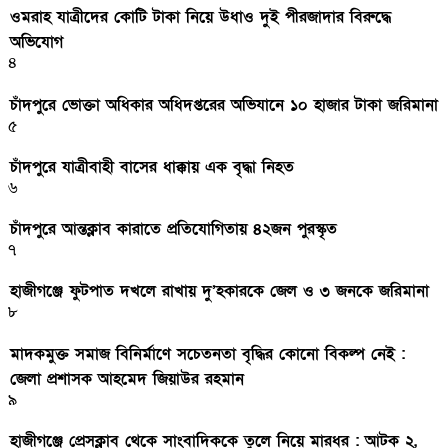
ওমরাহ যাত্রীদের কোটি টাকা নিয়ে উধাও দুই পীরজাদার বিরুদ্ধে
অভিযোগ
৪
চাঁদপুরে ভোক্তা অধিকার অধিদপ্তরের অভিযানে ১০ হাজার টাকা জরিমানা
৫
চাঁদপুরে যাত্রীবাহী বাসের ধাক্কায় এক বৃদ্ধা নিহত
৬
চাঁদপুরে আন্তক্লাব কারাতে প্রতিযোগিতায় ৪২জন পুরস্কৃত
৭
হাজীগঞ্জে ফুটপাত দখলে রাখায় দু’হকারকে জেল ও ৩ জনকে জরিমানা
৮
মাদকমুক্ত সমাজ বিনির্মাণে সচেতনতা বৃদ্ধির কোনো বিকল্প নেই :
জেলা প্রশাসক আহমেদ জিয়াউর রহমান
৯
হাজীগঞ্জে প্রেসক্লাব থেকে সাংবাদিককে তুলে নিয়ে মারধর : আটক ২,