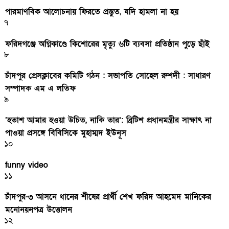
পারমাণবিক আলোচনায় ফিরতে প্রস্তুত, যদি হামলা না হয়
৭
ফরিদগঞ্জে অগ্নিকাণ্ডে কিশোরের মৃত্যু ৬টি ব্যবসা প্রতিষ্ঠান পুড়ে ছাঁই
৮
চাঁদপুর প্রেসক্লাবের কমিটি গঠন : সভাপতি সোহেল রুশদী : সাধারণ
সম্পাদক এম এ লতিফ
৯
‘হতাশ আমার হওয়া উচিত, নাকি তার’: ব্রিটিশ প্রধানমন্ত্রীর সাক্ষাৎ না
পাওয়া প্রসঙ্গে বিবিসিকে মুহাম্মদ ইউনূস
১০
funny video
১১
চাঁদপুর-৩ আসনে ধানের শীষের প্রার্থী শেখ ফরিদ আহমেদ মানিকের
মনোনয়নপত্র উত্তোলন
১২