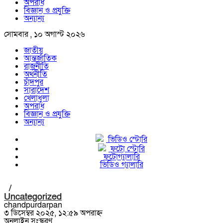
অপরাধ
বিজ্ঞান ও প্রযুক্তি
অন্যান্য
সোমবার , ১০ অগাস্ট ২০২৬
জাতীয়
আন্তর্জাতিক
রাজনীতি
অর্থনীতি
চাঁদপুর
সারাদেশ
খেলাধুলা
অপরাধ
বিজ্ঞান ও প্রযুক্তি
অন্যান্য
ভিডিও স্টোরি
ফটো স্টোরি
ফটোগ্যালারি
ভিডিও গ্যালারি
/
Uncategorized
chandpurdarpan
৩ ডিসেম্বর ২০২৫, ১২:৫৯ অপরাহ্ন
অনলাইন সংস্করণ