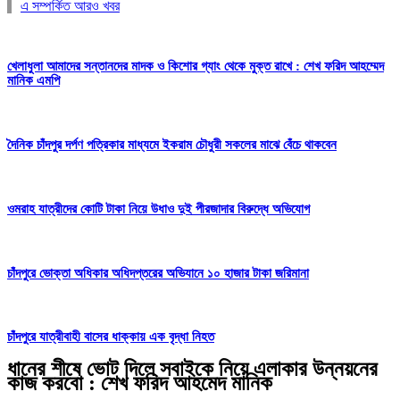
এ সম্পর্কিত আরও খবর
খেলাধুলা আমাদের সন্তানদের মাদক ও কিশোর গ্যাং থেকে মুক্ত রাখে : শেখ ফরিদ আহম্মেদ
মানিক এমপি
দৈনিক চাঁদপুর দর্পণ পত্রিকার মাধ্যমে ইকরাম চৌধুরী সকলের মাঝে বেঁচে থাকবেন
ওমরাহ যাত্রীদের কোটি টাকা নিয়ে উধাও দুই পীরজাদার বিরুদ্ধে অভিযোগ
চাঁদপুরে ভোক্তা অধিকার অধিদপ্তরের অভিযানে ১০ হাজার টাকা জরিমানা
চাঁদপুরে যাত্রীবাহী বাসের ধাক্কায় এক বৃদ্ধা নিহত
ধানের শীষে ভোট দিলে সবাইকে নিয়ে এলাকার উন্নয়নের
কাজ করবো : শেখ ফরিদ আহমেদ মানিক