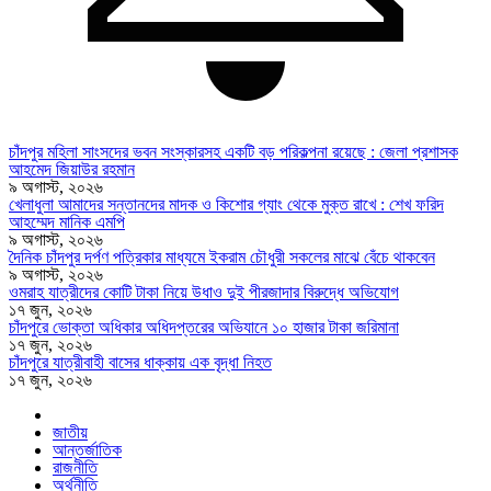
চাঁদপুর মহিলা সাংসদের ভবন সংস্কারসহ একটি বড় পরিকল্পনা রয়েছে : জেলা প্রশাসক
আহমেদ জিয়াউর রহমান
৯ অগাস্ট, ২০২৬
খেলাধুলা আমাদের সন্তানদের মাদক ও কিশোর গ্যাং থেকে মুক্ত রাখে : শেখ ফরিদ
আহম্মেদ মানিক এমপি
৯ অগাস্ট, ২০২৬
দৈনিক চাঁদপুর দর্পণ পত্রিকার মাধ্যমে ইকরাম চৌধুরী সকলের মাঝে বেঁচে থাকবেন
৯ অগাস্ট, ২০২৬
ওমরাহ যাত্রীদের কোটি টাকা নিয়ে উধাও দুই পীরজাদার বিরুদ্ধে অভিযোগ
১৭ জুন, ২০২৬
চাঁদপুরে ভোক্তা অধিকার অধিদপ্তরের অভিযানে ১০ হাজার টাকা জরিমানা
১৭ জুন, ২০২৬
চাঁদপুরে যাত্রীবাহী বাসের ধাক্কায় এক বৃদ্ধা নিহত
১৭ জুন, ২০২৬
জাতীয়
আন্তর্জাতিক
রাজনীতি
অর্থনীতি