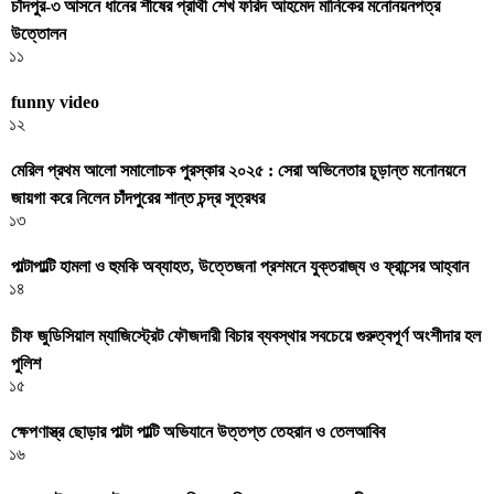
চাঁদপুর-৩ আসনে ধানের শীষের প্রার্থী শেখ ফরিদ আহমেদ মানিকের মনোনয়নপত্র
উত্তোলন
১১
funny video
১২
মেরিল প্রথম আলো সমালোচক পুরস্কার ২০২৫ : সেরা অভিনেতার চূড়ান্ত মনোনয়নে
জায়গা করে নিলেন চাঁদপুরের শান্ত চন্দ্র সূত্রধর
১৩
পাল্টাপাল্টি হামলা ও হুমকি অব্যাহত, উত্তেজনা প্রশমনে যুক্তরাজ্য ও ফ্রান্সের আহ্বান
১৪
চীফ জুডিসিয়াল ম্যাজিস্ট্রেট ফৌজদারী বিচার ব্যবস্থার সবচেয়ে গুরুত্বপূর্ণ অংশীদার হল
পুলিশ
১৫
ক্ষেপণাস্ত্র ছোড়ার পাল্টা পাল্টি অভিযানে উত্তপ্ত তেহরান ও তেলআবিব
১৬