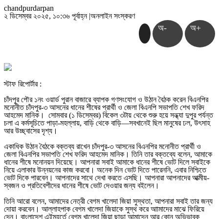
chandpurdarpan
২ ডিসেম্বর ২০২৫, ১০:৩৬ পূর্বাহ্ন
|
অনলাইন সংস্করণ
অ-
অ+
স্টাফ রিপোর্টার :
চাঁদপুর পৌর ১নং ওয়ার্ড পুরান বাজারে ব্যাপক গণসংযোগ ও উঠান বৈঠক করেন বিএনপির
মনোনীত চাঁদপুর-৩ আসনের ধানের শীষের প্রার্থী ও জেলা বিএনপি সভাপতি শেখ ফরিদ
আহমেদ মানিক। সোমবার (১ ডিসেম্বর) বিকেল ৩টায় থেকে শুরু হয়ে সন্ধ্যা দুপুর পর্যন্ত
চলা এ কর্মসূচিতে পাড়া-মহল্লায়, বাড়ি থেকে বাড়ি—সবখানেই ছিল মানুষের ঢল, উৎসাহ
আর উচ্ছ্বাসের দৃশ্য।
একাধিক উঠান বৈঠকে বক্তব্য রাখেন চাঁদপুর-৩ আসনের বিএনপির মনোনীত প্রার্থী ও
জেলা বিএনপির সভাপতি শেখ ফরিদ আহমেদ মানিক। তিনি তার বক্তব্যে বলেন, আমাকে
ধানের শীষে মনোনয়ন দিয়েছে। আপনারা সবাই আমাকে ধানের শীষে ভোট দিলে সবাইকে
নিয়ে এলাকার উন্নয়নের কাজ করবো। অনেক দিন ভোট দিতে পারেননি, এবার নিশ্চিতে
ভোট দিকে পারবেন। আপনাদের সাথে দেখা করতে এসছি। আপনারা আপনাদের আত্মীয়-
স্বজন ও প্রতিবেশীদের ধানের শীষে ভোট দেওয়ার জন্য বইলেন।
তিনি আরো বলেন, আমাদের নেত্রী বেগম খালেদা জিয়া সুস্থতা, আপনারা সবাই তার জন্য
দোয়া করবেন। আল্লাহপাক বেগম খালেদা জিয়াকে সুস্থ করে আামাদের মাঝে ফিরিয়ে
দেন। বাংলাদেশ এইমুহূর্তে বেগম খালেদা জিয়া ছাড়া আমাদেন আর কোন অভিভাবক