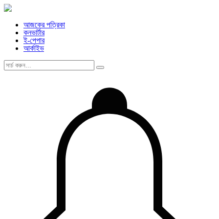
আজকের পত্রিকা
কনভার্টার
ই-পেপার
আর্কাইভ