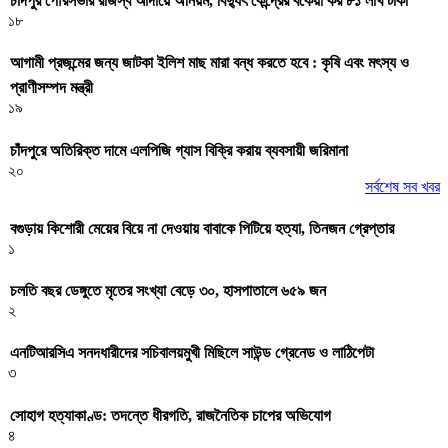
চাঁদপুর পৌরসভার রাজস্ব আদায়ে অনিয়ম, বিদ্যুৎ কেন্দ্রের বকেয়া কর ৮১ লাখ টাকা
১৮
আগামী প্রজন্মের জন্য জাটকা ইলিশ মাছ মারা বন্ধ করতে হবে : কৃষি এবং মৎস্য ও
প্রাণীসম্পদ মন্ত্রী
১৯
চাঁদপুরে অতিরিক্ত দামে এলপিজি গ্যাস বিক্রি করায় ব্যবসায়ী জরিমানা
২০
সর্বশেষ সব খবর
বগুড়ায় কিশোরী মেয়ের বিয়ে না দেওয়ায় বাবাকে পিটিয়ে হত্যা, তিনজন গ্রেপ্তার
১
চলতি বছর ডেঙ্গুতে মৃতের সংখ্যা বেড়ে ৩০, হাসপাতালে ৬৫৯ জন
২
এনটিআরসিএ সনদধারীদের সচিবালয়মুখী মিছিলে সাউন্ড গ্রেনেড ও লাঠিপেটা
৩
সোহাগ হত্যাকাণ্ড: তদন্তে ধীরগতি, রাজনৈতিক চাপের অভিযোগ
৪