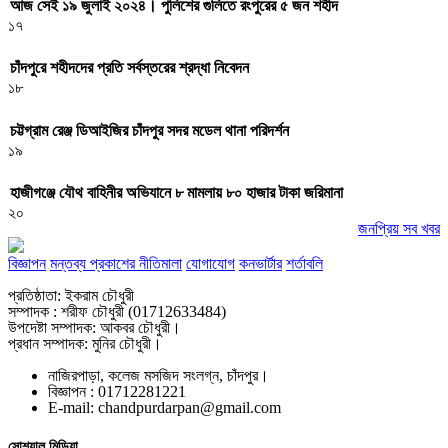
আজ সেই ১৯ জুলাই ২০২৪। পুলিশের গুলিতে রংপুরের ৫ জন শহীদ
১৭
চাঁদপুরে শহীদদের প্রতি সর্বস্তরের শ্রদ্ধা নিবেদন
১৮
চট্টগ্রাম রেঞ্জ ডিআইজির চাঁদপুর সদর মডেল থানা পরিদর্শন
১৯
হাজীগঞ্জে যৌথ বাহিনীর অভিযানে ৮ মামলায় ৮০ হাজার টাকা জরিমানা
২০
জনপ্রিয় সব খবর
বিজ্ঞাপন
মন্তব্য প্রকাশের নীতিমালা
যোগাযোগ
কনভার্টার
শর্তাবলি
প্রতিষ্ঠাতা: ইকরাম চৌধুরী
সম্পাদক : শরীফ চৌধুরী (01712633484)
উপদেষ্টা সম্পাদক: আকবর চৌধুরী।
প্রধান সম্পাদক: মুনির চৌধুরী।
নাজিরপাড়া, কলেজ মসজিদ সংলগ্ন, চাঁদপুর।
‎বিজ্ঞাপন : 01712281221
‎E-mail: chandpurdarpan@gmail.com
সোশ্যাল মিডিয়া