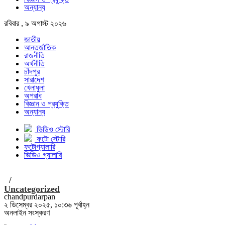
অন্যান্য
রবিবার , ৯ অগাস্ট ২০২৬
জাতীয়
আন্তর্জাতিক
রাজনীতি
অর্থনীতি
চাঁদপুর
সারাদেশ
খেলাধুলা
অপরাধ
বিজ্ঞান ও প্রযুক্তি
অন্যান্য
ভিডিও স্টোরি
ফটো স্টোরি
ফটোগ্যালারি
ভিডিও গ্যালারি
/
Uncategorized
chandpurdarpan
২ ডিসেম্বর ২০২৫, ১০:৩৬ পূর্বাহ্ন
অনলাইন সংস্করণ