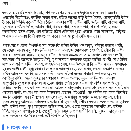
নেই।
শুরুতে ওয়ার্ডের পলাশের মোড় গণসংযোগেন মাধ্যমে কর্মসূচির শুরু করেন। এরপর
ওয়ার্ডের নিতাইগঞ্জ, কার্তিক সাহার বাসা, রঞ্জিত দাসের বাড়ি উঠান বৈঠক, মোমফ্যাক্টরী উঠান
বৈঠক, রিফিউজি কলোনী উঠান বৈঠক, আরদার পট্টি, চাউল পট্টি, ডাইল পট্টি, বাতাসা পট্টি,
দুধ বাজার উঠান বৈঠক, তামাক পট্টি, ট্রাঙ্ক পট্টি, মসজিদ পট্টি, বাকালী পট্টি, হরিজন
কলোনিতে উঠান বৈঠক, খান বাড়িতে উঠান বৈঠকসহ পুরো ওয়ার্ডে পাড়া-মহল্লায়, বাড়িঘর
ও বাজার এলাকায় তিনি গণসংযোগ করেন এবং মানুষের খোঁজখবর নেন।
গণসংযোগে জেলা বিএনপির সহ-সভাপতি জসিম উদ্দিন খান বাবুল, খলিলুর রহমান গাজী,
ফেরদৌস আলম বাবু, সাংগঠনিক সম্পাদক আলহাজ মোশাররফ হোসাইন, পৌর বিএনপির
সাধারণ সম্পাদক অ্যাড. হারুনুর রশীদ, সিনিয়র সহ-সভাপতি আফজাল হোসেন বেপারী,
সহ-সভাপতি আসহান উল্যাহ সেন্টু, যুগ্ম সাধারণ সম্পাদক আব্দুল কাদির বেপারী, সাংগঠনিক
সম্পাদক শরীফ উদ্দিন পলাশ, শাহজালাল শেখ, সদর উপজেলা বিএনপির সাধারণ সম্পাদক
হযরত আলী ঢালী, যুগ্ম সাধারণ সম্পাদক আক্তার হোসেন সাগর, জেলা বিএনপির সদস্য
ফরিদ আহমেদ বেপারি, ছলেমান ঢালী, জেলা মহিলা দলের সাধারণ সম্পাদক অ্যাড.
কোহিনূর রশীদ, জেলা যুবদলের সাধারণ সম্পাদক অ্যাড. নুরুল আমিন খান আকাশ,
সাংগঠনিক সম্পাদক ফয়সাল আহমেদ বাহার, পৌর ১নং ওয়ার্ড বিএনপির সভাপতি মো.
আনিছ বেপারী, সাধারণ সম্পাদক মো. আছলাম তালুকদার, জেলা ছাত্রদলেন সভাপতি ইমান
হোসেন গাজী, সাধারণ সম্পাদক ইসমাইল হোসেন পাটওয়ারী, সাংগঠনিক সম্পাদক জিয়াউর
রহমান সোহাগ, সদর উপজেলা যুবদলের যুগ্ম আহ্বায়ক জুলহাস আহমেদ জুয়েল, পৌর
যুবদলের যুগ্ম আহ্বায়ক কামরুল ইসলাম সোহেল গাজী, পৌর স্বেচ্ছাসেবক দলের আহ্বায়ক
সফি উদ্দিন বাবলু, যুগ্ম আহ্বায়ক রাজিব দাস, ১নং ওয়ার্ড যুবদলের সভাপতি মো. রফিক
মিজি, সাধারণ সম্পাদক মো. মেহেদী মল্লিকসহ ১নং ওয়ার্ড বিএনপি, যুবদল, ছাত্রদল ও
অঙ্গ সংগঠনের শতাধিক নেতা-কর্মী উপস্থিত ছিলেন।
মন্তব্য করুন