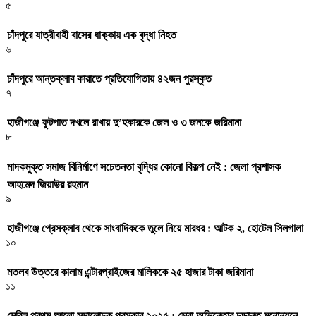
৫
চাঁদপুরে যাত্রীবাহী বাসের ধাক্কায় এক বৃদ্ধা নিহত
৬
চাঁদপুরে আন্তক্লাব কারাতে প্রতিযোগিতায় ৪২জন পুরস্কৃত
৭
হাজীগঞ্জে ফুটপাত দখলে রাখায় দু’হকারকে জেল ও ৩ জনকে জরিমানা
৮
মাদকমুক্ত সমাজ বিনির্মাণে সচেতনতা বৃদ্ধির কোনো বিকল্প নেই : জেলা প্রশাসক
আহমেদ জিয়াউর রহমান
৯
হাজীগঞ্জে প্রেসক্লাব থেকে সাংবাদিককে তুলে নিয়ে মারধর : আটক ২, হোটেল সিলগালা
১০
মতলব উত্তরে কালাম এন্টারপ্রাইজের মালিককে ২৫ হাজার টাকা জরিমানা
১১
মেরিল প্রথম আলো সমালোচক পুরস্কার ২০২৫ : সেরা অভিনেতার চূড়ান্ত মনোনয়নে