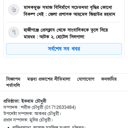
মাদকমুক্ত সমাজ বিনির্মাণে সচেতনতা বৃদ্ধির কোনো
৬
বিকল্প নেই : জেলা প্রশাসক আহমেদ জিয়াউর রহমান
হাজীগঞ্জে প্রেসক্লাব থেকে সাংবাদিককে তুলে নিয়ে
৭
মারধর : আটক ২, হোটেল সিলগালা
সর্বশেষ সব খবর
মতলব উত্তরে কালাম এন্টারপ্রাইজের মালিককে ২৫
৮
হাজার টাকা জরিমানা
মেরিল প্রথম আলো সমালোচক পুরস্কার ২০২৫ : সেরা
৯
বিজ্ঞাপন
মন্তব্য প্রকাশের নীতিমালা
যোগাযোগ
কনভার্টার
অভিনেতার চূড়ান্ত মনোনয়নে জায়গা করে নিলেন
শর্তাবলি
চাঁদপুরের শান্ত চন্দ্র সূত্রধর
প্রতিষ্ঠাতা: ইকরাম চৌধুরী
চাঁদপুরে জাতীয় বিজ্ঞান ও প্রযুক্তি সপ্তাহ উদযাপনের
১০
সম্পাদক : শরীফ চৌধুরী (01712633484)
লক্ষে প্রস্তুতিমূলক সভা
উপদেষ্টা সম্পাদক: আকবর চৌধুরী।
প্রধান সম্পাদক: মুনির চৌধুরী।
বাংলা নববর্ষ আমাদের বাঙালি সংস্কৃতি ও ঐতিহ্যের
নাজিরপাড়া, কলেজ মসজিদ সংলগ্ন, চাঁদপুর।