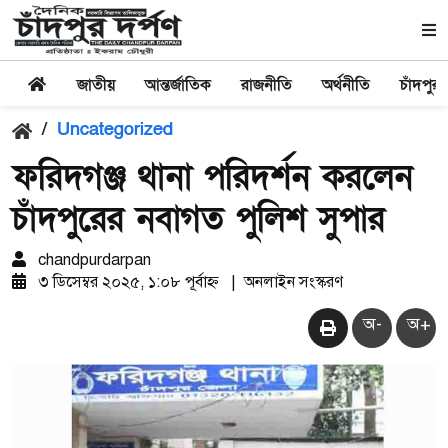
জাতীয়
আন্তর্জাতিক
রাজনীতি
অর্থনীতি
চাঁদপুর
/
Uncategorized
ফরিদগঞ্জ থানা পরিদর্শন করলেন
চাঁদপুরের নবাগত পুলিশ সুপার
chandpurdarpan
৩ ডিসেম্বর ২০২৫, ১:০৮ পূর্বাহ্ন
|
অনলাইন সংস্করণ
অ-
অ+