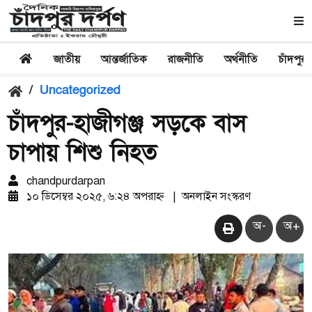
জাতীয়
আন্তর্জাতিক
রাজনীতি
অর্থনীতি
চাঁদপুর
/
Uncategorized
চাঁদপুর-হাজীগঞ্জ সড়কে বাস
চাপায় শিশু নিহত
chandpurdarpan
১০ ডিসেম্বর ২০২৫, ৬:২৪ অপরাহ্ন
|
অনলাইন সংস্করণ
অ-
অ+