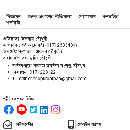
মেরিল প্রথম আলো সমালোচক পুরস্কার ২০২৫ : সেরা
৯
বিজ্ঞাপন
মন্তব্য প্রকাশের নীতিমালা
যোগাযোগ
কনভার্টার
অভিনেতার চূড়ান্ত মনোনয়নে জায়গা করে নিলেন
শর্তাবলি
চাঁদপুরের শান্ত চন্দ্র সূত্রধর
প্রতিষ্ঠাতা: ইকরাম চৌধুরী
চাঁদপুরে জাতীয় বিজ্ঞান ও প্রযুক্তি সপ্তাহ উদযাপনের
১০
সম্পাদক : শরীফ চৌধুরী (01712633484)
লক্ষে প্রস্তুতিমূলক সভা
উপদেষ্টা সম্পাদক: আকবর চৌধুরী।
প্রধান সম্পাদক: মুনির চৌধুরী।
বাংলা নববর্ষ আমাদের বাঙালি সংস্কৃতি ও ঐতিহ্যের
১১
নাজিরপাড়া, কলেজ মসজিদ সংলগ্ন, চাঁদপুর।
প্রাণের উৎসব : চাঁদপুর জেলা প্রশাসক
‎বিজ্ঞাপন : 01712281221
‎E-mail: chandpurdarpan@gmail.com
চাঁদপুর শহরের হাসান আলী উচ্চ বিদ্যালয় মাঠ সংরক্ষণ
১২
ও উন্নয়নে ৩৫ লাখ টাকার কাজ শুরু
সোশ্যাল মিডিয়া
মতলব উত্তরে প্রেমিকের বাড়িতে বিয়ের দাবিতে
১৩
প্রেমিকার অনশন, পলাতক প্রেমিক
নিউজলেটার
মোবাইল অ্যাপস