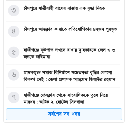
চাঁদপুরে যাত্রীবাহী বাসের ধাক্কায় এক বৃদ্ধা নিহত
৩
চাঁদপুরে আন্তক্লাব কারাতে প্রতিযোগিতায় ৪২জন পুরস্কৃত
৪
হাজীগঞ্জে ফুটপাত দখলে রাখায় দু’হকারকে জেল ও ৩
৫
জনকে জরিমানা
মাদকমুক্ত সমাজ বিনির্মাণে সচেতনতা বৃদ্ধির কোনো
৬
বিকল্প নেই : জেলা প্রশাসক আহমেদ জিয়াউর রহমান
হাজীগঞ্জে প্রেসক্লাব থেকে সাংবাদিককে তুলে নিয়ে
৭
মারধর : আটক ২, হোটেল সিলগালা
সর্বশেষ সব খবর
মতলব উত্তরে কালাম এন্টারপ্রাইজের মালিককে ২৫
৮
হাজার টাকা জরিমানা