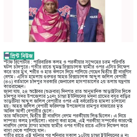
স্টাফ রিপোর্টার : পারিবারিক কলহ ও পরকীয়ার সন্দেহের চরম পরিণতি
ঘটল চাঁদপুরে। গভীর রাতে ঘুমন্ত রিক্সাচালক স্বামীর ওপর এসিড নিক্ষেপ
করে তার মুখ, শরীর ও হাত ঝলসে দিয়ে পালিয়ে গেছেন দ্বিতীয় স্ত্রী নারগিস
বেগম। এসিড হামলায় গুরুতর আহত রিক্সাচালক আব্দুল জলিল বেপারী
(৪০) বর্তমানে চাঁদপুর সরকারি জেনারেল হাসপাতালের ২য় তলায় যন্ত্রণায়
কাতরাচ্ছেন।
জানা যায়, ২৪ অক্টোবর (শুক্রবার) দিনগত রাত আনুমানিক আড়াইটার দিকে
চাঁদপুর সদর উপজেলার ১২নং চান্দ্রা ইউনিয়নের মদনা গ্রামের বসুর বাড়ির
ভাড়াটিয়া আব্দুল জলিল বেপারীর ওপর এই বর্বরোচিত হামলা চালানো
হয়। আহত জলিল বেপারী ফরিদগঞ্জ উপজেলার রামপুর বাজারের মৃত
আবিদ আলী বেপারীর ছেলে।
তার অভিযোগ, দ্বিতীয় স্ত্রী নারগিস বেগম পরকীয়ায় লিপ্ত ছিলেন। এ নিয়ে
দাম্পত্য কলহ চলছিলো। ধারণা করা হচ্ছে, এই পরকীয়া সম্পর্কের কারণেই
নারগিস বেগম ঠান্ডা মাথায় স্বামীর ওপর গভীর রাতে এসিড নিক্ষেপ করে
বাসা থেকে পালিয়ে যান।
গভীর রাতে এই ঘটনার পর শনিবার সকাল ১০টায় চান্দ্রা ইউনিয়নের ৪ নং