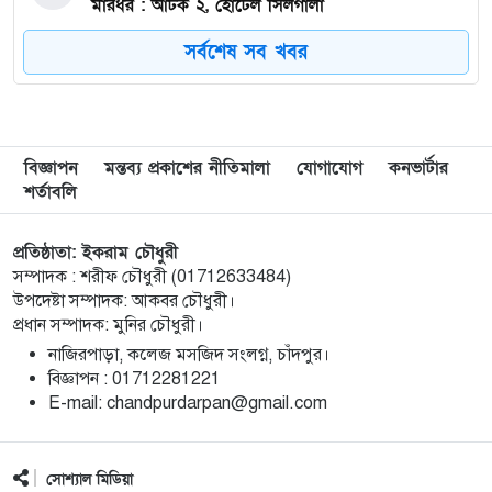
মারধর : আটক ২, হোটেল সিলগালা
সর্বশেষ সব খবর
মতলব উত্তরে কালাম এন্টারপ্রাইজের মালিককে ২৫
৮
হাজার টাকা জরিমানা
মেরিল প্রথম আলো সমালোচক পুরস্কার ২০২৫ : সেরা
৯
বিজ্ঞাপন
মন্তব্য প্রকাশের নীতিমালা
যোগাযোগ
কনভার্টার
অভিনেতার চূড়ান্ত মনোনয়নে জায়গা করে নিলেন
শর্তাবলি
চাঁদপুরের শান্ত চন্দ্র সূত্রধর
প্রতিষ্ঠাতা: ইকরাম চৌধুরী
চাঁদপুরে জাতীয় বিজ্ঞান ও প্রযুক্তি সপ্তাহ উদযাপনের
১০
সম্পাদক : শরীফ চৌধুরী (01712633484)
লক্ষে প্রস্তুতিমূলক সভা
উপদেষ্টা সম্পাদক: আকবর চৌধুরী।
প্রধান সম্পাদক: মুনির চৌধুরী।
বাংলা নববর্ষ আমাদের বাঙালি সংস্কৃতি ও ঐতিহ্যের
১১
নাজিরপাড়া, কলেজ মসজিদ সংলগ্ন, চাঁদপুর।
প্রাণের উৎসব : চাঁদপুর জেলা প্রশাসক
‎বিজ্ঞাপন : 01712281221
‎E-mail: chandpurdarpan@gmail.com
চাঁদপুর শহরের হাসান আলী উচ্চ বিদ্যালয় মাঠ সংরক্ষণ
১২
ও উন্নয়নে ৩৫ লাখ টাকার কাজ শুরু
সোশ্যাল মিডিয়া