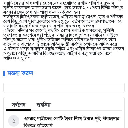
ওয়ার্ড মেম্বার আলমগীর হোসেনের সহযোগিতায় গ্রাম পুলিশ হারুনসহ
স্থানীয় কয়েকজন তাকে উদ্ধার করেন। দ্রুত তাকে ২৫০ শয্যা বিশিষ্ট চাঁদপুর
সরকারি জেনারেল হাসপাতাল-এ ভর্তি করা হয়।
কর্তব্যরত চিকিৎসকরা জানিয়েছেন, এসিডে তার মুখমণ্ডল, হাত ও শরীরের
বেশ কিছু অংশ মারাত্মকভাবে দগ্ধ হয়েছে। বর্তমানে তিনি হাসপাতালের ২য়
তলায় চিকিৎসাধীন আছেন। তার শারীরিক অবস্থা গুরুতর।
এদিকে, ঘটনার পর থেকেই নারগিস বেগম পলাতক থাকলেও, পুলিশি
তৎপরতায় অবশেষে ধরা পড়েন। সন্ধ্যার দিকে গোপন সংবাদের ভিত্তিতে
চাঁদপুর মডেল থানা পুলিশ অভিযান চালিয়ে ফরিদগঞ্জ উপজেলার হাঁসা
গ্রামে তার বাপের বাড়ি থেকে অভিযুক্ত স্ত্রী নারগিস বেগমকে আটক করে।
এ ঘটনায় থানায় মামলার প্রস্তুতি চলছে এবং এসিড নিক্ষেপের মতো গুরুতর
অপরাধে অভিযুক্ত নারীর বিরুদ্ধে কঠোর আইনি ব্যবস্থা নেয়া হবে বলে
জানিয়েছে পুলিশ।
মন্তব্য করুন
সর্বশেষ
জনপ্রিয়
ওমরাহ যাত্রীদের কোটি টাকা নিয়ে উধাও দুই পীরজাদার
১
বিরুদ্ধে অভিযোগ