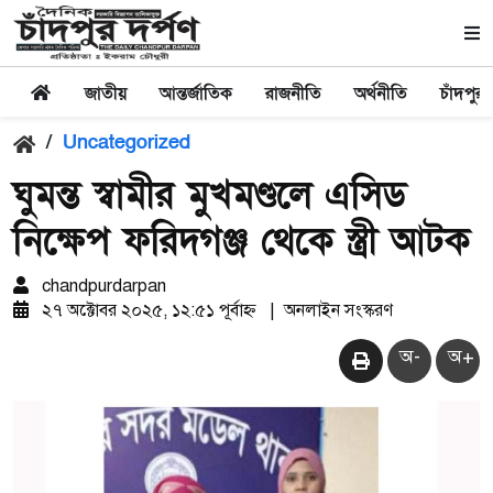
জাতীয়
আন্তর্জাতিক
রাজনীতি
অর্থনীতি
চাঁদপুর
/
Uncategorized
ঘুমন্ত স্বামীর মুখমণ্ডলে এসিড
নিক্ষেপ ফরিদগঞ্জ থেকে স্ত্রী আটক
chandpurdarpan
২৭ অক্টোবর ২০২৫, ১২:৫১ পূর্বাহ্ন
|
অনলাইন সংস্করণ
অ-
অ+