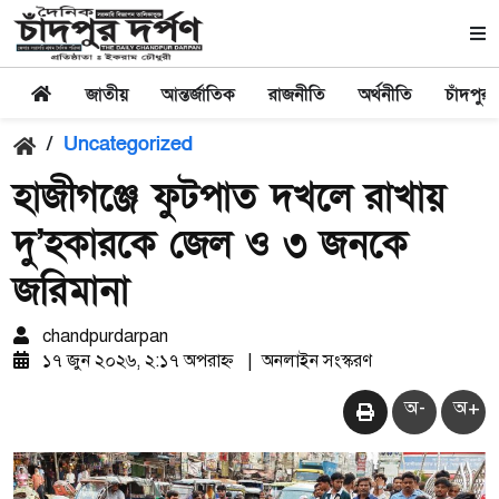
জাতীয়
আন্তর্জাতিক
রাজনীতি
অর্থনীতি
চাঁদপুর
/
Uncategorized
হাজীগঞ্জে ফুটপাত দখলে রাখায়
দু’হকারকে জেল ও ৩ জনকে
জরিমানা
chandpurdarpan
১৭ জুন ২০২৬, ২:১৭ অপরাহ্ন
|
অনলাইন সংস্করণ
অ-
অ+