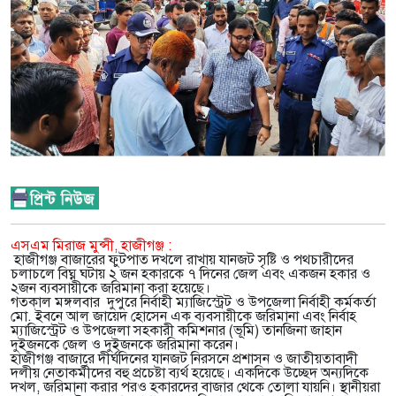
এসএম মিরাজ মুন্সী, হাজীগঞ্জ :
হাজীগঞ্জ বাজারের ফুটপাত দখলে রাখায় যানজট সৃষ্টি ও পথচারীদের
চলাচলে বিঘ্ন ঘটায় ২ জন হকারকে ৭ দিনের জেল এবং একজন হকার ও
২জন ব্যবসায়ীকে জরিমানা করা হয়েছে।
গতকাল মঙ্গলবার দুপুরে নির্বাহী ম্যাজিস্ট্রেট ও উপজেলা নির্বাহী কর্মকর্তা
মো. ইবনে আল জায়েদ হোসেন এক ব্যবসায়ীকে জরিমানা এবং নির্বাহ
ম্যাজিস্ট্রেট ও উপজেলা সহকারী কমিশনার (ভূমি) তানজিনা জাহান
দুইজনকে জেল ও দুইজনকে জরিমানা করেন।
হাজীগঞ্জ বাজারে দীর্ঘদিনের যানজট নিরসনে প্রশাসন ও জাতীয়তাবাদী
দলীয় নেতাকর্মীদের বহু প্রচেষ্টা ব্যর্থ হয়েছে। একদিকে উচ্ছেদ অন্যদিকে
দখল, জরিমানা করার পরও হকারদের বাজার থেকে তোলা যায়নি। স্থানীয়রা