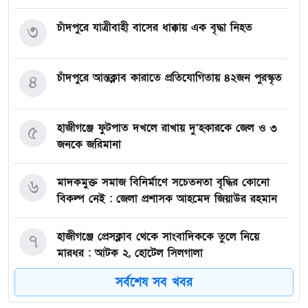
চাঁদপুরে যাত্রীবাহী বাসের ধাক্কায় এক বৃদ্ধা নিহত
৩
চাঁদপুরে আন্তক্লাব কারাতে প্রতিযোগিতায় ৪২জন পুরস্কৃত
৪
হাজীগঞ্জে ফুটপাত দখলে রাখায় দু’হকারকে জেল ও ৩
৫
জনকে জরিমানা
মাদকমুক্ত সমাজ বিনির্মাণে সচেতনতা বৃদ্ধির কোনো
৬
বিকল্প নেই : জেলা প্রশাসক আহমেদ জিয়াউর রহমান
হাজীগঞ্জে প্রেসক্লাব থেকে সাংবাদিককে তুলে নিয়ে
৭
মারধর : আটক ২, হোটেল সিলগালা
সর্বশেষ সব খবর
মতলব উত্তরে কালাম এন্টারপ্রাইজের মালিককে ২৫
৮
হাজার টাকা জরিমানা