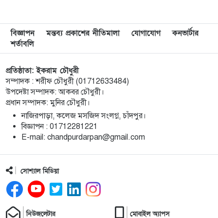
মেরিল প্রথম আলো সমালোচক পুরস্কার ২০২৫ : সেরা
৯
বিজ্ঞাপন
মন্তব্য প্রকাশের নীতিমালা
যোগাযোগ
কনভার্টার
অভিনেতার চূড়ান্ত মনোনয়নে জায়গা করে নিলেন
শর্তাবলি
চাঁদপুরের শান্ত চন্দ্র সূত্রধর
প্রতিষ্ঠাতা: ইকরাম চৌধুরী
চাঁদপুরে জাতীয় বিজ্ঞান ও প্রযুক্তি সপ্তাহ উদযাপনের
১০
সম্পাদক : শরীফ চৌধুরী (01712633484)
লক্ষে প্রস্তুতিমূলক সভা
উপদেষ্টা সম্পাদক: আকবর চৌধুরী।
প্রধান সম্পাদক: মুনির চৌধুরী।
বাংলা নববর্ষ আমাদের বাঙালি সংস্কৃতি ও ঐতিহ্যের
১১
নাজিরপাড়া, কলেজ মসজিদ সংলগ্ন, চাঁদপুর।
প্রাণের উৎসব : চাঁদপুর জেলা প্রশাসক
‎বিজ্ঞাপন : 01712281221
‎E-mail: chandpurdarpan@gmail.com
চাঁদপুর শহরের হাসান আলী উচ্চ বিদ্যালয় মাঠ সংরক্ষণ
১২
ও উন্নয়নে ৩৫ লাখ টাকার কাজ শুরু
সোশ্যাল মিডিয়া
মতলব উত্তরে প্রেমিকের বাড়িতে বিয়ের দাবিতে
১৩
প্রেমিকার অনশন, পলাতক প্রেমিক
নিউজলেটার
মোবাইল অ্যাপস