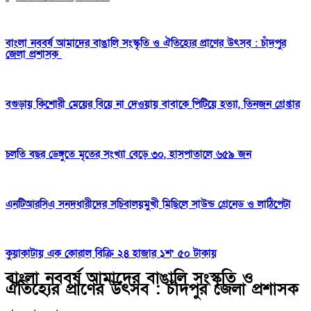
বাংলা নববর্ষ আমাদের বাঙালি সংস্কৃতি ও ঐতিহ্যের প্রাণের উৎসব : চাঁদপুর
জেলা প্রশাসক
বগুড়ায় কিশোরী মেয়ের বিয়ে না দেওয়ায় বাবাকে পিটিয়ে হত্যা, তিনজন গ্রেপ্তার
চলতি বছর ডেঙ্গুতে মৃতের সংখ্যা বেড়ে ৩০, হাসপাতালে ৬৫৯ জন
এনটিআরসিএ সনদধারীদের সচিবালয়মুখী মিছিলে সাউন্ড গ্রেনেড ও লাঠিপেটা
কুয়াকাটায় এক কোরাল বিক্রি ২৪ হাজার ১শ’ ৫০ টাকায়
বাংলা নববর্ষ আমাদের বাঙালি সংস্কৃতি ও
ঐতিহ্যের প্রাণের উৎসব : চাঁদপুর জেলা প্রশাসক