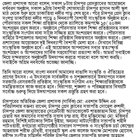
জেলা প্রশাসক আরো বলেন, সকাল ৮টায় চাঁদপুর প্রেসক্লাবের আয়োজনে
বর্ষবরণ অনুষ্ঠান, সকাল ৯টায় বৈশাখী শোভাযাত্রা চাঁদপুর হাসান আলী স্কুল
মাঠ থেকে শুরু হয়ে ডাকাতিয়া নদীর পাড় শেষ হবে। পরে চাঁদপুর প্রেস ক্লাব
সংলগ্ন ডাকাতিয়া নদীর পাড়ে ২ দিনব্যাপী বৈশাখী সাংস্কৃতিক অনুষ্ঠান হবে।
পৌরসভার সকল শিক্ষা প্রতিষ্ঠান থেকে র‌্যালিতে কমপক্ষে ১৫/ ২০জন
অংশগ্রহন গ্রহণ করবে। অনুষ্ঠানে পৌরসভার সকল শিক্ষা প্রতিষ্ঠানসহ সকল
সাংস্কৃতিক সংগঠন নানা সাজে সজ্জিত হয়ে অংশগ্রহণ করবে। পৌরসভার
বাহিরে উপজেলার অন্যান্য শিক্ষা প্রতিষ্ঠান নিজস্বভাবে অনুষ্ঠান করবে। জেলা
প্রশাসনের আয়োজনে দুই দিনব্যাপী বৈশাখী মেলা হবে। সেখানে বিভিন্ন
সাংস্কৃতিক অনুষ্ঠান হবে। এই আয়োজনে আপনাদের সবার স্বতঃস্ফূর্ত
অংশগ্রহণ ও আপনাদের সার্বিক সহযোগিতা প্রত্যাশা করি। আমরা সবাইকে
নিয়ে সুন্দরভাবে অনুষ্ঠানটি উদযাপন করতে পারবো বলে আশা করছি।
সবাইকে অগ্রিম নববর্ষের শুভেচ্ছা জানাচ্ছি।
তিনি আরো বলেন, বাংলা নববর্ষ আমাদের বাঙালি সংস্কৃতি ও ঐতিহ্যের
প্রাণের উৎসব। এ উৎসবকে সার্বজনীন ও সুশৃঙ্খলভাবে উদযাপনে সকল
সরকারি-বেসরকারি প্রতিষ্ঠান, সাংস্কৃতিক সংগঠন এবং শিক্ষাপ্রতিষ্ঠানকে
সমন্বিতভাবে কাজ করতে হবে। নিরাপত্তা, শৃঙ্খলা ও পরিচ্ছন্নতার বিষয়টি
সর্বোচ্চ গুরুত্ব দিয়ে উদযাপনের সকল প্রস্তুতি গ্রহণ করা হবে।
চাঁদপুরের অতিরিক্ত জেলা প্রশাসক (সার্বিক) মো: এরশাদ উদ্দিন এর
পরিচালনায় বক্তব্য রাখেন, চাঁদপুর প্রেস ক্লাবের সভাপতি সোহেল রুশদী,
চাঁদপুর জেলা জামায়াতের সেক্রেটারী অ্যাডভোকেট শাহজাহান মিয়া, চাঁদপুর
চেম্বার অব কমার্সের সভাপতি সুভাষ চন্দ্র রায়, বীর মুক্তিযোদ্ধা মো: মজিবুর
রহমান, বিশিষ্ট নাট্যকার লিটন ভূইয়া, অন্যন্যা নাট্যগোষ্ঠীর সভাপতি শহীদ
পাটওয়ারী, বর্ণচোরা নাট্যগোষ্ঠীর সাধারণ সম্পাদক ও সাংস্কৃতিক চর্চা কেন্দ্রের
আহ্বায়ক শরীফ চৌধুরী, বাবুরহাট স্কুল এন্ড কলেজ অধ্যক্ষ মোশারফ হোসেন,
রবীন্দ্র সংগীত সম্মিলন পরিষদ চাঁদপুর জেলার সভাপতি ফারুক আহম্মদ,