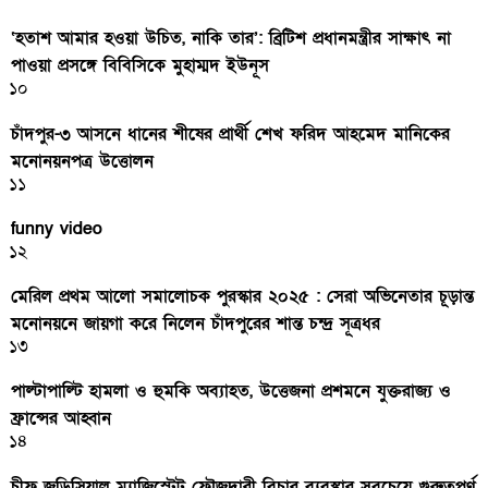
‘হতাশ আমার হওয়া উচিত, নাকি তার’: ব্রিটিশ প্রধানমন্ত্রীর সাক্ষাৎ না
পাওয়া প্রসঙ্গে বিবিসিকে মুহাম্মদ ইউনূস
১০
চাঁদপুর-৩ আসনে ধানের শীষের প্রার্থী শেখ ফরিদ আহমেদ মানিকের
মনোনয়নপত্র উত্তোলন
১১
funny video
১২
মেরিল প্রথম আলো সমালোচক পুরস্কার ২০২৫ : সেরা অভিনেতার চূড়ান্ত
মনোনয়নে জায়গা করে নিলেন চাঁদপুরের শান্ত চন্দ্র সূত্রধর
১৩
পাল্টাপাল্টি হামলা ও হুমকি অব্যাহত, উত্তেজনা প্রশমনে যুক্তরাজ্য ও
ফ্রান্সের আহ্বান
১৪
চীফ জুডিসিয়াল ম্যাজিস্ট্রেট ফৌজদারী বিচার ব্যবস্থার সবচেয়ে গুরুত্বপূর্ণ