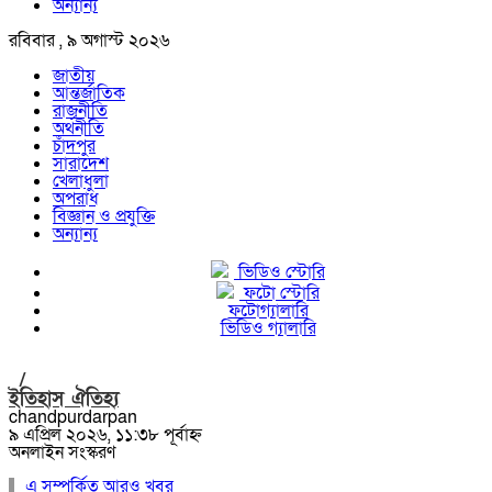
অন্যান্য
রবিবার , ৯ অগাস্ট ২০২৬
জাতীয়
আন্তর্জাতিক
রাজনীতি
অর্থনীতি
চাঁদপুর
সারাদেশ
খেলাধুলা
অপরাধ
বিজ্ঞান ও প্রযুক্তি
অন্যান্য
ভিডিও স্টোরি
ফটো স্টোরি
ফটোগ্যালারি
ভিডিও গ্যালারি
/
ইতিহাস ঐতিহ্য
chandpurdarpan
৯ এপ্রিল ২০২৬, ১১:৩৮ পূর্বাহ্ন
অনলাইন সংস্করণ
এ সম্পর্কিত আরও খবর