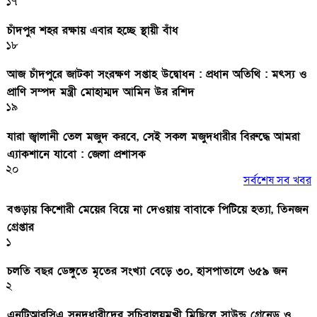
১৭
চাঁদপুর শহর রক্ষায় এবার হচ্ছে স্থায়ী বাঁধ
১৮
আজ চাঁদপুরে জাটকা সংরক্ষণ সপ্তাহ উদ্বোধন : প্রধান অতিথি : মৎস্য ও
প্রাণি সম্পদ মন্ত্রী মোহাম্মদ আমিন উর রশিদ
১৯
যারা জ্বালানী তেল মজুদ করবে, সেই সকল মজুদধারীর বিরুদ্ধে আমরা
এ্যাকশানে যাবো : জেলা প্রশাসক
২০
সর্বশেষ সব খবর
বগুড়ায় কিশোরী মেয়ের বিয়ে না দেওয়ায় বাবাকে পিটিয়ে হত্যা, তিনজন
গ্রেপ্তার
১
চলতি বছর ডেঙ্গুতে মৃতের সংখ্যা বেড়ে ৩০, হাসপাতালে ৬৫৯ জন
২
এনটিআরসিএ সনদধারীদের সচিবালয়মুখী মিছিলে সাউন্ড গ্রেনেড ও