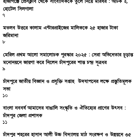
হাজীগঞ্জে প্রেসক্লাব থেকে সাংবাদিককে তুলে নিয়ে মারধর : আটক ২,
হোটেল সিলগালা
৭
মতলব উত্তরে কালাম এন্টারপ্রাইজের মালিককে ২৫ হাজার টাকা
জরিমানা
৮
মেরিল প্রথম আলো সমালোচক পুরস্কার ২০২৫ : সেরা অভিনেতার চূড়ান্ত
মনোনয়নে জায়গা করে নিলেন চাঁদপুরের শান্ত চন্দ্র সূত্রধর
৯
চাঁদপুরে জাতীয় বিজ্ঞান ও প্রযুক্তি সপ্তাহ উদযাপনের লক্ষে প্রস্তুতিমূলক
সভা
১০
বাংলা নববর্ষ আমাদের বাঙালি সংস্কৃতি ও ঐতিহ্যের প্রাণের উৎসব :
চাঁদপুর জেলা প্রশাসক
১১
চাঁদপুর শহরের হাসান আলী উচ্চ বিদ্যালয় মাঠ সংরক্ষণ ও উন্নয়নে ৩৫