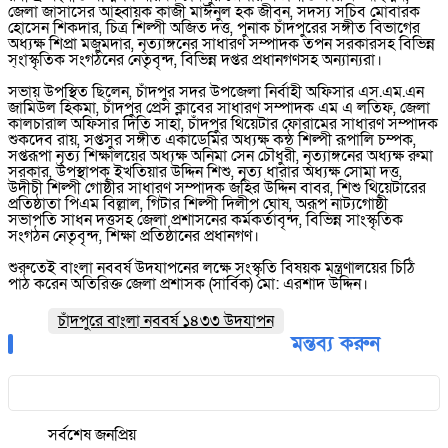
জেলা জাসাসের আহ্বায়ক কাজী মাঈনুল হক জীবন, সদস্য সচিব মোবারক
হোসেন শিকদার, চিত্র শিল্পী অজিত দত্ত, পুনাক চাঁদপুরের সঙ্গীত বিভাগের
অধ্যক্ষ শিপ্রা মজুমদার, নৃত্যাঙ্গনের সাধারণ সম্পাদক তপন সরকারসহ বিভিন্ন
স্ংাস্কৃতিক সংগঠনের নেতৃবৃন্দ, বিভিন্ন দপ্তর প্রধানগণসহ অন্যান্যরা।
সভায় উপস্থিত ছিলেন, চাঁদপুর সদর উপজেলা নির্বাহী অফিসার এস.এম.এন
জামিউল হিকমা, চাঁদপুর প্রেস ক্লাবের সাধারণ সম্পাদক এম এ লতিফ, জেলা
কালচারাল অফিসার দিতি সাহা, চাঁদপুর থিয়েটার ফোরামের সাধারণ সম্পাদক
শুকদেব রায়, সপ্তসুর সঙ্গীত একাডেমির অধ্যক্ষ কন্ঠ শিল্পী রূপালি চম্পক,
সপ্তরূপা নৃত্য শিক্ষালয়ের অধ্যক্ষ অনিমা সেন চৌধুরী, নৃত্যাঙ্গনের অধ্যক্ষ রুমা
সরকার, উপস্থাপক ইখতিয়ার উদ্দিন শিশু, নৃত্য ধারার অধ্যক্ষ সোমা দত্ত,
উদীচী শিল্পী গোষ্ঠীর সাধারণ সম্পাদক জহির উদ্দিন বাবর, শিশু থিয়েটারের
প্রতিষ্ঠাতা পিএম বিল্লাল, গিটার শিল্পী দিলীপ ঘোষ, অরূপ নাট্যগোষ্ঠী
সভাপতি সাধন দত্তসহ জেলা প্রশাসনের কর্মকর্তাবৃন্দ, বিভিন্ন সাংস্কৃতিক
সংগঠন নেতৃবৃন্দ, শিক্ষা প্রতিষ্ঠানের প্রধানগণ।
শুরুতেই বাংলা নববর্ষ উদযাপনের লক্ষে সংস্কৃতি বিষয়ক মন্ত্রণালয়ের চিঠি
পাঠ করেন অতিরিক্ত জেলা প্রশাসক (সার্বিক) মো: এরশাদ উদ্দিন।
চাঁদপুরে বাংলা নববর্ষ ১৪৩৩ উদযাপন
মন্তব্য করুন
সর্বশেষ
জনপ্রিয়