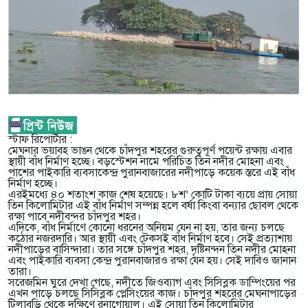
স্টাফ রিপোর্টার :
মেঘনার ভয়াবহ ভাঙন থেকে চাঁদপুর শহরের গুরুত্বপূর্ণ পয়েন্ট রক্ষায় এবার
স্থায়ী বাঁধ নির্মাণ হচ্ছে। বড়স্টেশন নামে পরিচিত তিন নদীর মোহনা এবং
পাশের পাইকারি ব্যবসাকেন্দ্র পুরানবাজারের নদীপাড়ে কয়েক স্তরে এই বাঁধ
নির্মাণ হচ্ছে।
এরইমধ্যে ৪০ শতাংশ কাজ শেষ হয়েছে। ৮শ’ কোটি টাকা ব্যয়ে প্রায় সোয়া
তিন কিলোমিটার এই বাঁধ নির্মাণ সম্পন্ন হলে বর্ষা কিংবা বন্যার ছোবল থেকে
রক্ষা পাবে নদীবন্দর চাঁদপুর শহর।
এদিকে, বাঁধ নির্মাণে কোনো ধরনের অনিয়ম যেন না হয়, তার জন্য চলছে
কঠোর নজরদারি। আর স্থায়ী এবং টেকসই বাঁধ নির্মাণ হবে। সেই প্রত্যাশায়
নদীপাড়ের বাসিন্দারা। তার সঙ্গে চাঁদপুর শহর, দৃষ্টিনন্দন তিন নদীর মোহনা
এবং পাইকারি ব্যবসা কেন্দ্র পুরানবাজারও রক্ষা যেন হয়। সেই দাবিও জানান
তারা।
সরেজমিন ঘুরে দেখা গেছে, নদীতে জিওব্যাগ এবং সিসিব্লক ডাম্পিংয়ের পর
এখন পাড়ে চলছে সিসিব্লক প্লেসিংয়ের কাজ। চাঁদপুর শহরের মেঘনাপাড়ের
টিলাবড়ি থেকে দক্ষিণে রনাগোয়াল। এই সোয়া তিন কিলোমিটার