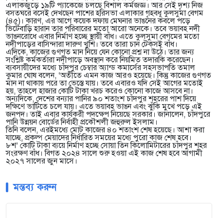
এলাকজুড়ে ১৯টি প্যাকেজে চলছে বিশাল কর্মজজ্ঞ। আর সেই দৃশ্য নিজ
বসতঘরে বসেই দেখছেন পাশের হরিসভা এলাকার গৃহবধূ কুলসুমা বেগম
(৪৫)। কারণ, এর আগে কয়েক দফায় মেঘনার ভাঙনের কবলে পড়ে
ভিটেবাড়ি হারান তার পরিবারের মতো আরো অনেকে। তবে ভয়াবহ নদী
ভাঙনরোধে এবার নির্মাণ হচ্ছে স্থায়ী বাঁধ। এতে কুলসুমা বেগমের মতো
নদীপাড়ের বাসিন্দারা দারুণ খুশি। তবে তারা চান টেকসই বাঁধ।
এদিকে, কাজের গুণগত মান নিয়ে যেন কোনো প্রশ্ন না উঠে। তার জন্য
সংশ্লিষ্ট কর্মকর্তারা নদীপাড়ে অবস্থান করে নিয়মিত তদারকি করেছেন।
ব্যবসায়ীদের মধ্যে চাঁদপুর চেম্বার অ্যান্ড কমার্সের সহসভাপতি তমাল
কুমার ঘোষ বলেন, ‘অতীতে এমন কাজ আরও হয়েছে। কিন্তু কাজের গুণগত
মান না থাকায় পরে তা ভেস্তে যায়। তবে এবারও যদি সেই আগের মতোই
হয়, তাহলে হাজার কোটি টাকা খরচ করেও কোনো কাজে আসবে না।
অন্যদিকে, দেশের বন্যার পানির ৯০ শতাংশ চাঁদপুর শহরের পাশ দিয়ে
দক্ষিণে ভাটিতে চলে যায়। এতে ভয়াবহ ভাঙন এবং ঝুঁকি মুখে পড়ে এই
জনপদ। তাই এবার কার্যকরী পদক্ষেপ নিয়েছে সরকার। জানালেন, চাঁদপুরে
পানি উন্নয়ন বোর্ডের নির্বাহী প্রকৌশলী জহুরুল ইসলাম।
তিনি বলেন, এরইমধ্যে মোট কাজের ৪০ শতাংশ শেষ হয়েছে। আশা করা
যাচ্ছে, প্রকল্প মেয়াদের নির্ধারিত সময়ের মধ্যে পুরো কাজ শেষ হবে।
৮শ’ কোটি টাকা ব্যয়ে নির্মাণ হচ্ছে সোয়া তিন কিলোমিটারের চাঁদপুর শহর
সংরক্ষণ বাঁধ। বিগত ২০২৪ সালে শুরু হওয়া এই কাজ শেষ হবে আগামী
২০২৭ সালের জুন মাসে।
মন্তব্য করুন