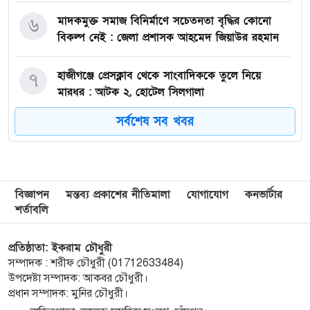
মাদকমুক্ত সমাজ বিনির্মাণে সচেতনতা বৃদ্ধির কোনো
৬
বিকল্প নেই : জেলা প্রশাসক আহমেদ জিয়াউর রহমান
হাজীগঞ্জে প্রেসক্লাব থেকে সাংবাদিককে তুলে নিয়ে
৭
মারধর : আটক ২, হোটেল সিলগালা
সর্বশেষ সব খবর
মতলব উত্তরে কালাম এন্টারপ্রাইজের মালিককে ২৫
৮
হাজার টাকা জরিমানা
মেরিল প্রথম আলো সমালোচক পুরস্কার ২০২৫ : সেরা
৯
বিজ্ঞাপন
মন্তব্য প্রকাশের নীতিমালা
যোগাযোগ
কনভার্টার
অভিনেতার চূড়ান্ত মনোনয়নে জায়গা করে নিলেন
শর্তাবলি
চাঁদপুরের শান্ত চন্দ্র সূত্রধর
প্রতিষ্ঠাতা: ইকরাম চৌধুরী
চাঁদপুরে জাতীয় বিজ্ঞান ও প্রযুক্তি সপ্তাহ উদযাপনের
১০
সম্পাদক : শরীফ চৌধুরী (01712633484)
লক্ষে প্রস্তুতিমূলক সভা
উপদেষ্টা সম্পাদক: আকবর চৌধুরী।
প্রধান সম্পাদক: মুনির চৌধুরী।