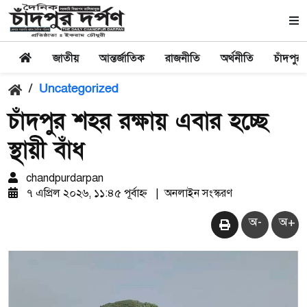
জাতীয়
আন্তর্জাতিক
রাজনীতি
অর্থনীতি
চাঁদপুর
/
Uncategorized
চাঁদপুর শহর রক্ষায় এবার হচ্ছে
স্থায়ী বাঁধ
chandpurdarpan
৭ এপ্রিল ২০২৬, ১১:৪৫ পূর্বাহ্ন
|
অনলাইন সংস্করণ
অ-
অ+