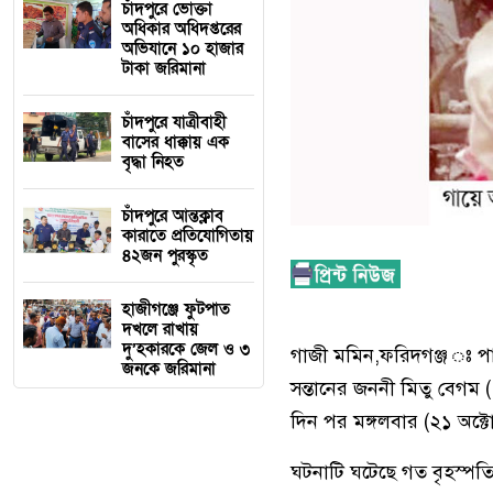
চাঁদপুরে ভোক্তা
অধিকার অধিদপ্তরের
অভিযানে ১০ হাজার
টাকা জরিমানা
চাঁদপুরে যাত্রীবাহী
বাসের ধাক্কায় এক
বৃদ্ধা নিহত
চাঁদপুরে আন্তক্লাব
কারাতে প্রতিযোগিতায়
৪২জন পুরস্কৃত
হাজীগঞ্জে ফুটপাত
দখলে রাখায়
দু’হকারকে জেল ও ৩
গাজী মমিন,ফরিদগঞ্জ ঃ প
জনকে জরিমানা
সন্তানের জননী মিতু বেগম 
দিন পর মঙ্গলবার (২১ অক্
ঘটনাটি ঘটেছে গত বৃহস্পত