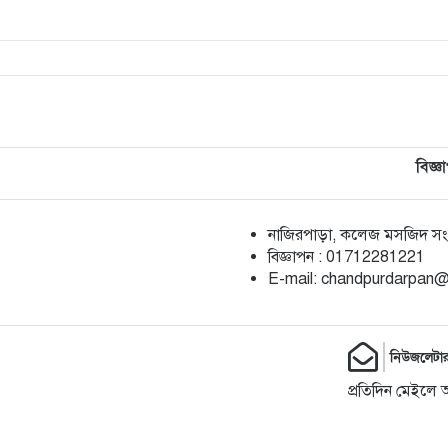
বিজ্ঞ
নাজিরপাড়া, কলেজ মসজিদ সংলগ
‎বিজ্ঞাপন : 01712281221
‎E-mail: chandpurdarpan
নিউজলেটা
প্রতিদিন মেইলে 