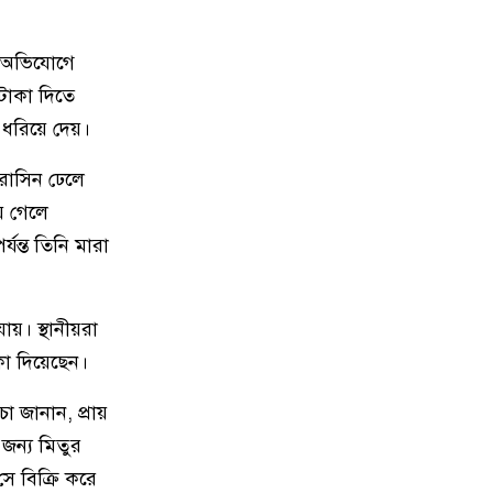
মেরিল প্রথম আলো সমালোচক
৯
। অভিযোগে
পুরস্কার ২০২৫ : সেরা অভিনেতার
টাকা দিতে
চূড়ান্ত মনোনয়নে জায়গা করে নিলেন
 ধরিয়ে দেয়।
চাঁদপুরের শান্ত চন্দ্র সূত্রধর
েরোসিন ঢেলে
চাঁদপুরে জাতীয় বিজ্ঞান ও প্রযুক্তি
১০
ে গেলে
সপ্তাহ উদযাপনের লক্ষে প্রস্তুতিমূলক
্যন্ত তিনি মারা
সভা
বাংলা নববর্ষ আমাদের বাঙালি
১১
য়। স্থানীয়রা
সংস্কৃতি ও ঐতিহ্যের প্রাণের উৎসব :
কা দিয়েছেন।
চাঁদপুর জেলা প্রশাসক
া জানান, প্রায়
চাঁদপুর শহরের হাসান আলী উচ্চ
১২
জন্য মিতুর
বিদ্যালয় মাঠ সংরক্ষণ ও উন্নয়নে ৩৫
লাখ টাকার কাজ শুরু
ে বিক্রি করে