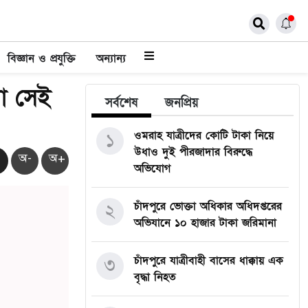
বিজ্ঞান ও প্রযুক্তি
অন্যান্য
া সেই
সর্বশেষ
জনপ্রিয়
ওমরাহ যাত্রীদের কোটি টাকা নিয়ে
১
উধাও দুই পীরজাদার বিরুদ্ধে
অ-
অ+
অভিযোগ
চাঁদপুরে ভোক্তা অধিকার অধিদপ্তরের
২
অভিযানে ১০ হাজার টাকা জরিমানা
চাঁদপুরে যাত্রীবাহী বাসের ধাক্কায় এক
৩
বৃদ্ধা নিহত