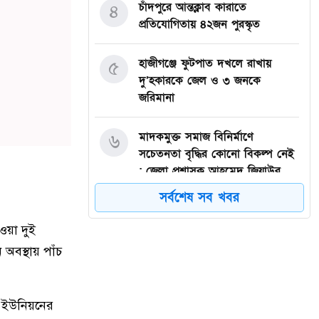
চাঁদপুরে আন্তক্লাব কারাতে
৪
প্রতিযোগিতায় ৪২জন পুরস্কৃত
হাজীগঞ্জে ফুটপাত দখলে রাখায়
৫
দু’হকারকে জেল ও ৩ জনকে
জরিমানা
মাদকমুক্ত সমাজ বিনির্মাণে
৬
সচেতনতা বৃদ্ধির কোনো বিকল্প নেই
: জেলা প্রশাসক আহমেদ জিয়াউর
রহমান
সর্বশেষ সব খবর
হাজীগঞ্জে প্রেসক্লাব থেকে
৭
ওয়া দুই
সাংবাদিককে তুলে নিয়ে মারধর :
অবস্থায় পাঁচ
আটক ২, হোটেল সিলগালা
মতলব উত্তরে কালাম এন্টারপ্রাইজের
৮
ণ ইউনিয়নের
মালিককে ২৫ হাজার টাকা জরিমানা