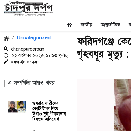
জাতীয়
আন্তর্জাতিক
/
Uncategorized
ফরিদগঞ্জে কে
chandpurdarpan
গৃহবধূর মৃত্যু 
২২ অক্টোবর ২০২৫, ১১:১৩ পূর্বাহ্ন
অনলাইন সংস্করণ
এ সম্পর্কিত আরও খবর
ওমরাহ যাত্রীদের
কোটি টাকা নিয়ে
উধাও দুই পীরজাদার
বিরুদ্ধে অভিযোগ