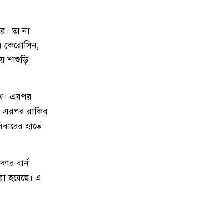
মতলব উত্তরে প্রেমিকের বাড়িতে
১৩
রে। তা না
বিয়ের দাবিতে প্রেমিকার অনশন,
পলাতক প্রেমিক
ে কেরোসিন,
য় শাশুড়ি
চীন সফরের জন্য বিএনপির ২০
১৪
সদস্যের প্রতিনিধি দলে সাবেক এমপি
রাশেদা বেগম হীরা
াখে। এরপর
।’ এরপর রাকিব
চাঁদপুর পৌরসভার রাজস্ব আদায়ে
১৫
িবারের হাতে
অনিয়ম, বিদ্যুৎ কেন্দ্রের বকেয়া কর
৮১ লাখ টাকা
কার বার্ন
আগামী প্রজন্মের জন্য জাটকা ইলিশ
১৬
করা হয়েছে। এ
মাছ মারা বন্ধ করতে হবে : কৃষি এবং
মৎস্য ও প্রাণীসম্পদ মন্ত্রী