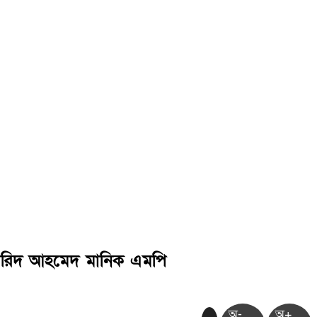
 ফরিদ আহমেদ মানিক এমপি
অ-
অ+