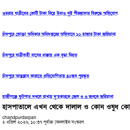
ওমরাহ যাত্রীদের কোটি টাকা নিয়ে উধাও দুই পীরজাদার বিরুদ্ধে অভিযোগ
চাঁদপুরে ভোক্তা অধিকার অধিদপ্তরের অভিযানে ১০ হাজার টাকা জরিমানা
চাঁদপুরে যাত্রীবাহী বাসের ধাক্কায় এক বৃদ্ধা নিহত
চাঁদপুরে আন্তক্লাব কারাতে প্রতিযোগিতায় ৪২জন পুরস্কৃত
হাজীগঞ্জে ফুটপাত দখলে রাখায় দু’হকারকে জেল ও ৩ জনকে জরিমানা
হাসপাতালে এখন থেকে দালাল ও কোন ওষুধ কোম্
chandpurdarpan
২ এপ্রিল ২০২৬, ১০:৩৭ পূর্বাহ্ন
|
অনলাইন সংস্করণ