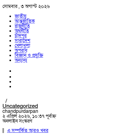
সোমবার , ৩ অগাস্ট ২০২৬
জাতীয়
আন্তর্জাতিক
রাজনীতি
অর্থনীতি
চাঁদপুর
সারাদেশ
খেলাধুলা
অপরাধ
বিজ্ঞান ও প্রযুক্তি
অন্যান্য
/
Uncategorized
chandpurdarpan
২ এপ্রিল ২০২৬, ১০:৩৭ পূর্বাহ্ন
অনলাইন সংস্করণ
এ সম্পর্কিত আরও খবর