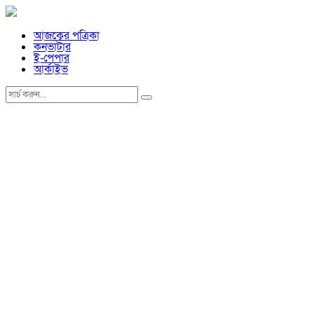
আজকের পত্রিকা
কনভার্টার
ই-পেপার
আর্কাইভ