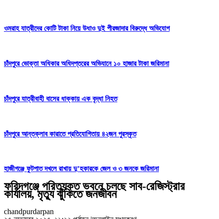
ওমরাহ যাত্রীদের কোটি টাকা নিয়ে উধাও দুই পীরজাদার বিরুদ্ধে অভিযোগ
চাঁদপুরে ভোক্তা অধিকার অধিদপ্তরের অভিযানে ১০ হাজার টাকা জরিমানা
চাঁদপুরে যাত্রীবাহী বাসের ধাক্কায় এক বৃদ্ধা নিহত
চাঁদপুরে আন্তক্লাব কারাতে প্রতিযোগিতায় ৪২জন পুরস্কৃত
হাজীগঞ্জে ফুটপাত দখলে রাখায় দু’হকারকে জেল ও ৩ জনকে জরিমানা
ফরিদগঞ্জে পরিত্যক্ত ভবনে চলছে সাব-রেজিস্ট্রার
কার্যালয়, মৃত্যু ঝুঁকিতে জনজীবন
chandpurdarpan