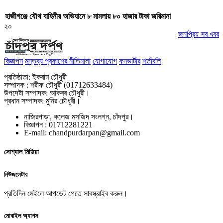
হাজীগঞ্জে যৌথ বাহিনীর অভিযানে ৮ মামলায় ৮০ হাজার টাকা জরিমানা
২০
জনপ্রিয় সব খবর
বিজ্ঞাপন
মন্তব্য প্রকাশের নীতিমালা
যোগাযোগ
কনভার্টার
শর্তাবলি
প্রতিষ্ঠাতা: ইকরাম চৌধুরী
সম্পাদক : শরীফ চৌধুরী (01712633484)
উপদেষ্টা সম্পাদক: আকবর চৌধুরী।
প্রধান সম্পাদক: মুনির চৌধুরী।
নাজিরপাড়া, কলেজ মসজিদ সংলগ্ন, চাঁদপুর।
‎বিজ্ঞাপন : 01712281221
‎E-mail: chandpurdarpan@gmail.com
সোশ্যাল মিডিয়া
নিউজলেটার
প্রতিদিন মেইলে আপডেট পেতে সাবস্ক্রাইব করুন।
মোবাইল অ্যাপস