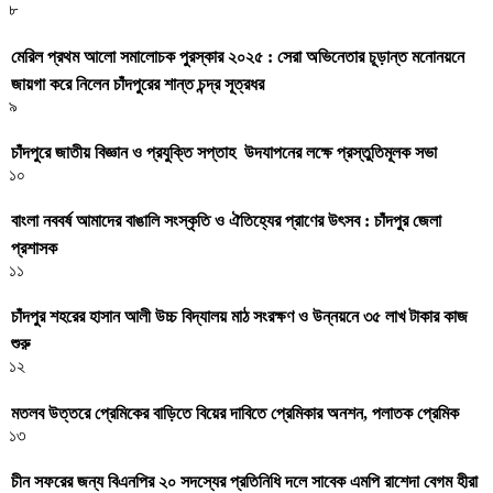
৮
মেরিল প্রথম আলো সমালোচক পুরস্কার ২০২৫ : সেরা অভিনেতার চূড়ান্ত মনোনয়নে
জায়গা করে নিলেন চাঁদপুরের শান্ত চন্দ্র সূত্রধর
৯
চাঁদপুরে জাতীয় বিজ্ঞান ও প্রযুক্তি সপ্তাহ উদযাপনের লক্ষে প্রস্তুতিমূলক সভা
১০
বাংলা নববর্ষ আমাদের বাঙালি সংস্কৃতি ও ঐতিহ্যের প্রাণের উৎসব : চাঁদপুর জেলা
প্রশাসক
১১
চাঁদপুর শহরের হাসান আলী উচ্চ বিদ্যালয় মাঠ সংরক্ষণ ও উন্নয়নে ৩৫ লাখ টাকার কাজ
শুরু
১২
মতলব উত্তরে প্রেমিকের বাড়িতে বিয়ের দাবিতে প্রেমিকার অনশন, পলাতক প্রেমিক
১৩
চীন সফরের জন্য বিএনপির ২০ সদস্যের প্রতিনিধি দলে সাবেক এমপি রাশেদা বেগম হীরা