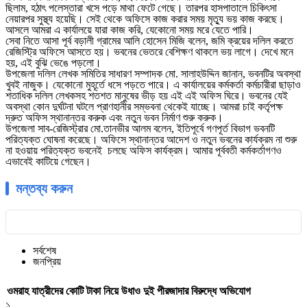
ছিলাম, হঠাৎ পলেস্তারা খসে পড়ে মাথা ফেটে গেছে। তারপর হাসপাতালে চিকিৎসা
নেয়ারপর সুস্থ্য হয়েছি। সেই থেকে অফিসে কাজ করার সময় মৃত্যু ভয় কাজ করছে।
আসলে আমরা এ কার্যালয়ে যারা কাজ করি, যেকোনো সময় মরে যেতে পারি।
সেবা নিতে আসা পূর্ব বড়ালী গ্রামের আলি হোসেন মিজি বলেন, জমি ক্রয়ের দলিল করতে
রেজিস্ট্রি অফিসে আসতে হয়। ভবনের ভেতরে বেশিক্ষণ থাকলে ভয় লাগে। দেখে মনে
হয়, এই বুঝি ভেঙে পড়লো।
উপজেলা দলিল লেখক সমিতির সাধারণ সম্পাদক মো. সালাহউদ্দিন জানান, ভবনটির অবস্থা
খুবই নাজুক। যেকোনো মুহূর্তে ধসে পড়তে পারে। এ কার্যালয়ের কর্মকর্তা কর্মচারীরা ছাড়াও
শতাধিক দলিল লেখকসহ শতশত মানুষের ভীড় হয় এই এই অফিস ঘিরে। ভবনের যেই
অবস্থা কোন দুর্ঘটনা ঘটলে প্রাণহানীর সম্ভবনা থেকেই যাচ্ছে। আমরা চাই কর্তৃপক্ষ
দ্রুত অফিস স্থানান্তর করুক এবং নতুন ভবন নির্মাণ শুরু করুক।
উপজেলা সাব-রেজিস্ট্রার মো.তানভীর আলম বলেন, ইতিপূর্বে গণপূর্ত বিভাগ ভবনটি
পরিত্যক্ত ঘোষনা করেছে। অফিসে স্থানান্তর আদেশ ও নতুন ভবনের কার্যক্রম না শুরু
না হওয়ায় পরিত্যক্ত ভবনেই চলছে অফিস কার্যক্রম। আমার পূর্ববতী কর্মকর্তাগণও
এভাবেই কাটিয়ে গেছেন।
মন্তব্য করুন
সর্বশেষ
জনপ্রিয়
ওমরাহ যাত্রীদের কোটি টাকা নিয়ে উধাও দুই পীরজাদার বিরুদ্ধে অভিযোগ
১