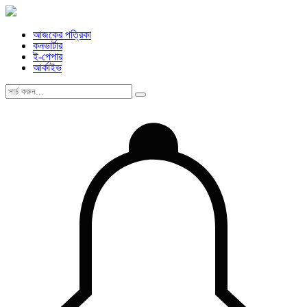
আজকের পত্রিকা
কনভার্টার
ই-পেপার
আর্কাইভ