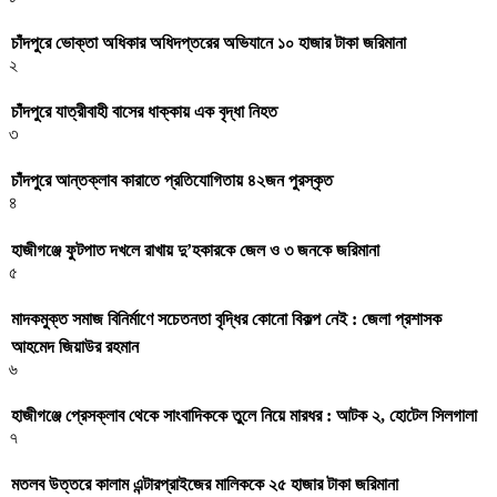
চাঁদপুরে ভোক্তা অধিকার অধিদপ্তরের অভিযানে ১০ হাজার টাকা জরিমানা
২
চাঁদপুরে যাত্রীবাহী বাসের ধাক্কায় এক বৃদ্ধা নিহত
৩
চাঁদপুরে আন্তক্লাব কারাতে প্রতিযোগিতায় ৪২জন পুরস্কৃত
৪
হাজীগঞ্জে ফুটপাত দখলে রাখায় দু’হকারকে জেল ও ৩ জনকে জরিমানা
৫
মাদকমুক্ত সমাজ বিনির্মাণে সচেতনতা বৃদ্ধির কোনো বিকল্প নেই : জেলা প্রশাসক
আহমেদ জিয়াউর রহমান
৬
হাজীগঞ্জে প্রেসক্লাব থেকে সাংবাদিককে তুলে নিয়ে মারধর : আটক ২, হোটেল সিলগালা
৭
মতলব উত্তরে কালাম এন্টারপ্রাইজের মালিককে ২৫ হাজার টাকা জরিমানা