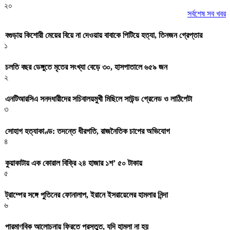
২০
সর্বশেষ সব খবর
বগুড়ায় কিশোরী মেয়ের বিয়ে না দেওয়ায় বাবাকে পিটিয়ে হত্যা, তিনজন গ্রেপ্তার
১
চলতি বছর ডেঙ্গুতে মৃতের সংখ্যা বেড়ে ৩০, হাসপাতালে ৬৫৯ জন
২
এনটিআরসিএ সনদধারীদের সচিবালয়মুখী মিছিলে সাউন্ড গ্রেনেড ও লাঠিপেটা
৩
সোহাগ হত্যাকাণ্ড: তদন্তে ধীরগতি, রাজনৈতিক চাপের অভিযোগ
৪
কুয়াকাটায় এক কোরাল বিক্রি ২৪ হাজার ১শ’ ৫০ টাকায়
৫
ট্রাম্পের সঙ্গে পুতিনের ফোনালাপ, ইরানে ইসরায়েলের হামলার নিন্দা
৬
পারমাণবিক আলোচনায় ফিরতে প্রস্তুত, যদি হামলা না হয়