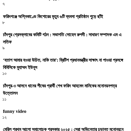
৭
ফরিদগঞ্জে অগ্নিকাণ্ডে কিশোরের মৃত্যু ৬টি ব্যবসা প্রতিষ্ঠান পুড়ে ছাঁই
৮
চাঁদপুর প্রেসক্লাবের কমিটি গঠন : সভাপতি সোহেল রুশদী : সাধারণ সম্পাদক এম এ
লতিফ
৯
‘হতাশ আমার হওয়া উচিত, নাকি তার’: ব্রিটিশ প্রধানমন্ত্রীর সাক্ষাৎ না পাওয়া প্রসঙ্গে
বিবিসিকে মুহাম্মদ ইউনূস
১০
চাঁদপুর-৩ আসনে ধানের শীষের প্রার্থী শেখ ফরিদ আহমেদ মানিকের মনোনয়নপত্র
উত্তোলন
১১
funny video
১২
মেরিল প্রথম আলো সমালোচক পুরস্কার ২০২৫ : সেরা অভিনেতার চূড়ান্ত মনোনয়নে