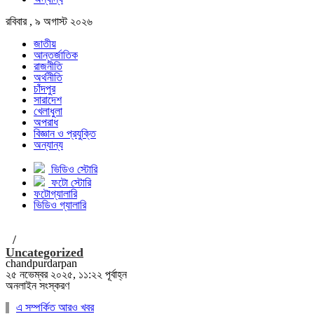
রবিবার , ৯ অগাস্ট ২০২৬
জাতীয়
আন্তর্জাতিক
রাজনীতি
অর্থনীতি
চাঁদপুর
সারাদেশ
খেলাধুলা
অপরাধ
বিজ্ঞান ও প্রযুক্তি
অন্যান্য
ভিডিও স্টোরি
ফটো স্টোরি
ফটোগ্যালারি
ভিডিও গ্যালারি
/
Uncategorized
chandpurdarpan
২৫ নভেম্বর ২০২৫, ১১:২২ পূর্বাহ্ন
অনলাইন সংস্করণ
এ সম্পর্কিত আরও খবর