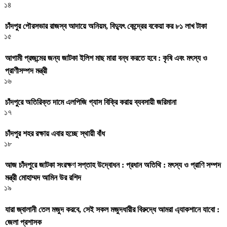
১৪
চাঁদপুর পৌরসভার রাজস্ব আদায়ে অনিয়ম, বিদ্যুৎ কেন্দ্রের বকেয়া কর ৮১ লাখ টাকা
১৫
আগামী প্রজন্মের জন্য জাটকা ইলিশ মাছ মারা বন্ধ করতে হবে : কৃষি এবং মৎস্য ও
প্রাণীসম্পদ মন্ত্রী
১৬
চাঁদপুরে অতিরিক্ত দামে এলপিজি গ্যাস বিক্রি করায় ব্যবসায়ী জরিমানা
১৭
চাঁদপুর শহর রক্ষায় এবার হচ্ছে স্থায়ী বাঁধ
১৮
আজ চাঁদপুরে জাটকা সংরক্ষণ সপ্তাহ উদ্বোধন : প্রধান অতিথি : মৎস্য ও প্রাণি সম্পদ
মন্ত্রী মোহাম্মদ আমিন উর রশিদ
১৯
যারা জ্বালানী তেল মজুদ করবে, সেই সকল মজুদধারীর বিরুদ্ধে আমরা এ্যাকশানে যাবো :
জেলা প্রশাসক