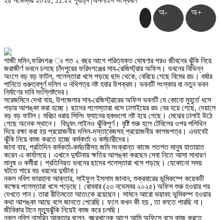
২৫ নভেম্বর ২০২৫, ১১:২২ পূর্বাহ্ন
|
অনলাইন সংস্করণ
অ-
অ+
গাজী মমিন,ফরিদগঞ্জ ঃ গত ২ বছর আগে পরিত্যক্ত ঘোষণার পরও জীবনের ঝুঁকি নিয়ে
জরাজীর্ণ ভবনে চলছে চাঁদপুরের ফরিদগঞ্জের সাব-রেজিস্ট্রার অফিস। ভবনের বিভিন্ন
অংশে বড় বড় ফাটল, পলেস্তারা খসে পড়ছে ছাদ থেকে, বেরিয়ে গেছে বিমের রড। বর্ষার
পানিতে গুরুত্বপূর্ণ দলিল ও নথিপত্র নষ্ট হবার উপক্রম। ভবনটি সংস্কার বা নতুন ভবন
নির্মাণের দাবি সংশ্লিষ্টদের।
সরেজমিনে দেখা যায়, উপজেলার সাব-রেজিস্ট্রারের অফিস ভবনটি যে কোনো মুহূর্তে ধসে
পড়ার আশঙ্কা করা হচ্ছে। ছাদের পলেস্তারা খসে ঢালাইয়ের রড বের হয়ে গেছে, দেয়ালে
বড় বড় ফাটল। মরিচা ধরায় সিলিং ফ্যানের হুকগুলো নষ্ট হয়ে গেছে। মেঝের ঢালাই উঠে
গেছে অনেক স্থানে। বিদ্যুৎ লাইনও ঝুঁকিপূর্ণ। বৃষ্টি শুরু হলে টেবিলের ওপর পলিথিন
দিয়ে রক্ষা করা হয় প্রয়োজনীয় দলিল-দস্তাবেজসহ প্রয়োজনীয় কাগজপত্র। এভাবেই
ঝুঁকি নিয়ে কাজ করতে হচ্ছে কর্মকর্তা ও কর্মচারীদের।
জানা যায়, প্রতিদিন কর্মকর্তা-কর্মচারীসহ জমি সংক্রান্ত কাজে শতশত মানুষ যাতায়াত
করেন এ কার্যালয়ে। এখানে দুর্ঘটনায় ক্ষতির আশঙ্কা করছেন সেবা নিতে আসা সাধারণ
মানুষ ও কর্মীরা। প্রতিনিয়ত ভবনের ছাদের পলেস্তারা খসে পড়ছে। যেকোনো সময়
ঘটতে পারে বড় ধরনের দুর্ঘটনা।
নকল নবিশ ফারহানা আক্তার, সাইফুল ইসলাম জানান, শুক্রবারের ভূমিকম্পে কয়েকটি
কক্ষের পলেস্তারা খসে পড়েছে। রোববার (২৩ নভেম্বর ২০২৫) অফিস শুরু হওয়ার পর
দেখতে পান। তারা রীতিমতো আতংকে রয়েছেন। সামনে আরো ভয়াবহ ভূমিকম্প হওয়ার
কথা আশঙ্কা আছে বলে জানতে পেরেছি। ফলে কখন কী হয় , তা বলতে পারছি না।
জীবিকার টানে মৃত্যুঝুঁকি নিয়েই কাজ করে চলছি।
নকল নবিশ নাসরিন আক্তার বলেন, বছরখানেক আগে আমি অফিসে বসে কাজ করতে