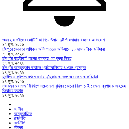
ওমরাহ যাত্রীদের কোটি টাকা নিয়ে উধাও দুই পীরজাদার বিরুদ্ধে অভিযোগ
১৭ জুন, ২০২৬
চাঁদপুরে ভোক্তা অধিকার অধিদপ্তরের অভিযানে ১০ হাজার টাকা জরিমানা
১৭ জুন, ২০২৬
চাঁদপুরে যাত্রীবাহী বাসের ধাক্কায় এক বৃদ্ধা নিহত
১৭ জুন, ২০২৬
চাঁদপুরে আন্তক্লাব কারাতে প্রতিযোগিতায় ৪২জন পুরস্কৃত
১৭ জুন, ২০২৬
হাজীগঞ্জে ফুটপাত দখলে রাখায় দু’হকারকে জেল ও ৩ জনকে জরিমানা
১৭ জুন, ২০২৬
মাদকমুক্ত সমাজ বিনির্মাণে সচেতনতা বৃদ্ধির কোনো বিকল্প নেই : জেলা প্রশাসক আহমেদ
জিয়াউর রহমান
১৭ জুন, ২০২৬
জাতীয়
আন্তর্জাতিক
রাজনীতি
অর্থনীতি
চাঁদপুর