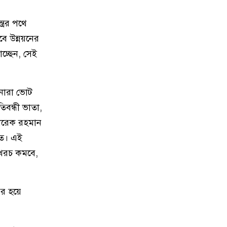
মতলব উত্তরে প্রেমিকের বাড়িতে
১৩
রের পথে
বিয়ের দাবিতে প্রেমিকার অনশন,
ে উন্নয়নের
পলাতক প্রেমিক
চ্ছেন, সেই
চীন সফরের জন্য বিএনপির ২০
১৪
সদস্যের প্রতিনিধি দলে সাবেক এমপি
পনারা ভোট
রাশেদা বেগম হীরা
িবন্ধী ভাতা,
তারেক রহমান
চাঁদপুর পৌরসভার রাজস্ব আদায়ে
১৫
অনিয়ম, বিদ্যুৎ কেন্দ্রের বকেয়া কর
াতে। এই
৮১ লাখ টাকা
, খরচ কমবে,
আগামী প্রজন্মের জন্য জাটকা ইলিশ
১৬
মাছ মারা বন্ধ করতে হবে : কৃষি এবং
ের হয়ে
মৎস্য ও প্রাণীসম্পদ মন্ত্রী