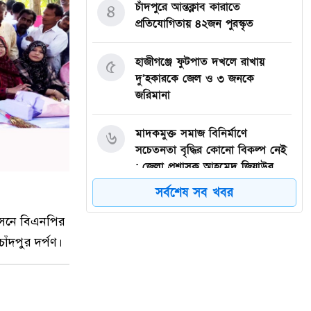
চাঁদপুরে আন্তক্লাব কারাতে
৪
প্রতিযোগিতায় ৪২জন পুরস্কৃত
হাজীগঞ্জে ফুটপাত দখলে রাখায়
৫
দু’হকারকে জেল ও ৩ জনকে
জরিমানা
মাদকমুক্ত সমাজ বিনির্মাণে
৬
সচেতনতা বৃদ্ধির কোনো বিকল্প নেই
: জেলা প্রশাসক আহমেদ জিয়াউর
রহমান
সর্বশেষ সব খবর
হাজীগঞ্জে প্রেসক্লাব থেকে
 আসনে বিএনপির
৭
সাংবাদিককে তুলে নিয়ে মারধর :
ঁদপুর দর্পণ।
আটক ২, হোটেল সিলগালা
মতলব উত্তরে কালাম এন্টারপ্রাইজের
৮
মালিককে ২৫ হাজার টাকা জরিমানা