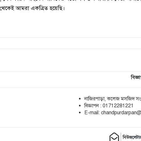
 থেকেই আমরা একত্রিত হয়েছি।
বিজ্ঞ
নাজিরপাড়া, কলেজ মসজিদ সংলগ
‎বিজ্ঞাপন : 01712281221
‎E-mail: chandpurdarpan
নিউজলেটা