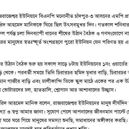
রাজেশ্বর ইউনিয়নে বিএনপি মনোনীত চাঁদপুর-৩ আসনের এমপি প্রার
িদ আহমেদ মানিককে ঘিরে ছিল উৎসবমুখর দিন। গতকাল শনিবার (
 পর্যন্ত চলা দিনব্যাপী ধানের শীষের উঠান বৈঠক ও গণসংযোগে না
তরের মানুষের স্বতঃস্ফূর্ত অংশগ্রহণে পুরো ইউনিয়ন যেন পরিণত হয় এক
 উঠান বৈঠক শুরু হয় সকাল সাড়ে ৮টায় ইউনিয়নের ১নং ওয়ার্ডের
ড়ি থেকে। পরবর্তী সময়ে তিনি চিরারচর ছমিদ মৃধার বাড়ি, চিরারচ
ান গাজীর বাড়ি এবং ঢালীকান্দি ডিকে স্কুল মাঠে একের পর এক উ
ছিল ভোটারদের ঢল, হাততালি, শ্লোগান আর আশাবাদের উচ্ছ্বাস।
দ আহমেদ মানিক বলেন, রাজরাজেশ্বর ইউনিয়নের মানুষ দীর্ঘদিন উ
যা ও স্বপ্ন আমার জানা। সুযোগ পেলে আপনাদের জীবনমান পাল্টে দ
রে ঘরে গিয়ে মানুষের সমস্যা শুনছি, সমাধানের অঙ্গীকার করছি