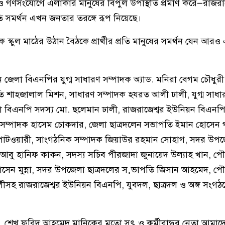
ও গণসংযোগে এলাকার মানুষের বিপুল উপস্থিতি প্রমাণ করে—রাজরাজ
ি সমর্থন এখন জনতার তরঙ্গে রূপ নিয়েছে।
ে স্কুল মাঠের উঠান বৈঠকে প্রার্থীর প্রতি মানুষের সমর্থন যেন আর
েন জেলা বিএনপির যুগ্ম সাধারণ সম্পাদক অ্যাড. মনিরা বেগম চৌধুর
শাহজালাল মিশন, সাধারণ সম্পাদক হযরত আলী ঢালী, যুগ্ম সাধা
া বিএনপি সদস্য মো. ছলেমান ঢালী, রাজরাজেশ্বর ইউনিয়ন বিএন
 সম্পাদক হাসেম চোকদার, জেলা ছাত্রদলেন সভাপতি ইমান হোসেন 
পাটওয়ারী, সাংগঠনিক সম্পাদক জিয়াউর রহমান সোহাগ, সদর উপ
ক আবু হানিফ কাকন, সদস্য সচিব পীরজাদা জুনায়েদ উল্যাহ খান, পৌর
সেন মুন্না, সদর উপজেলা ছাত্রদলের স়ভাপতি জিসান আহমেদ, পৌর
ীসহ রাজরাজেশ্বর ইউনিয়ন বিএনপি, যুবদল, ছাত্রদল ও অঙ্গ সংগ
েন, শেখ ফরিদ আহমেদ মানিকের মতো সৎ ও কর্মীবান্ধব নেতা আমা