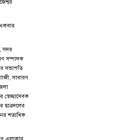
চাঁদপুরে অতিরিক্ত দামে এলপিজি
১৭
েশ্বর
গ্যাস বিক্রি করায় ব্যবসায়ী জরিমানা
ও একবার
চাঁদপুর শহর রক্ষায় এবার হচ্ছে স্থায়ী
১৮
বাঁধ
ী, সদর
আজ চাঁদপুরে জাটকা সংরক্ষণ সপ্তাহ
১৯
উদ্বোধন : প্রধান অতিথি : মৎস্য ও
রণ সম্পাদক
প্রাণি সম্পদ মন্ত্রী মোহাম্মদ আমিন
পির সভাপতি
উর রশিদ
গাজী, সাধারণ
জেলা
যারা জ্বালানী তেল মজুদ করবে, সেই
২০
 স্বেচ্ছাসেবক
সকল মজুদধারীর বিরুদ্ধে আমরা
এ্যাকশানে যাবো : জেলা প্রশাসক
 ছাত্রদলের
ঠনের শতাধিক
দের এলাকার