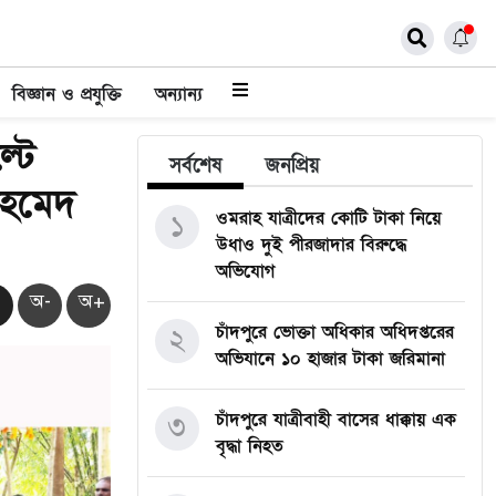
বিজ্ঞান ও প্রযুক্তি
অন্যান্য
্টে
সর্বশেষ
জনপ্রিয়
আহমেদ
ওমরাহ যাত্রীদের কোটি টাকা নিয়ে
১
উধাও দুই পীরজাদার বিরুদ্ধে
অভিযোগ
অ-
অ+
চাঁদপুরে ভোক্তা অধিকার অধিদপ্তরের
২
অভিযানে ১০ হাজার টাকা জরিমানা
চাঁদপুরে যাত্রীবাহী বাসের ধাক্কায় এক
৩
বৃদ্ধা নিহত