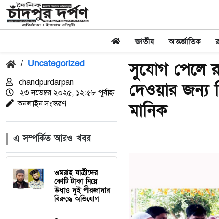
জাতীয়
আন্তর্জাতিক
/
Uncategorized
সুযোগ পেলে রা
chandpurdarpan
দেওয়ার জন্য
২৩ নভেম্বর ২০২৫, ১২:৫৮ পূর্বাহ্ন
অনলাইন সংস্করণ
মানিক
এ সম্পর্কিত আরও খবর
ওমরাহ যাত্রীদের
কোটি টাকা নিয়ে
উধাও দুই পীরজাদার
বিরুদ্ধে অভিযোগ