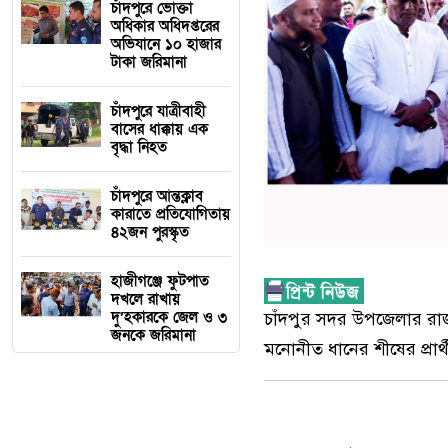
চাঁদপুরে ভোক্তা
অধিকার অধিদপ্তরের
অভিযানে ১০ হাজার
টাকা জরিমানা
চাঁদপুরে যাত্রীবাহী
বাসের ধাক্কায় এক
বৃদ্ধা নিহত
চাঁদপুরে আন্তক্লাব
কারাতে প্রতিযোগিতায়
৪২জন পুরস্কৃত
হাজীগঞ্জে ফুটপাত
দখলে রাখায়
দু’হকারকে জেল ও ৩
চাঁদপুর সদর উপজেলার রাজ
জনকে জরিমানা
মনোনীত ধানের শীষের প্রা