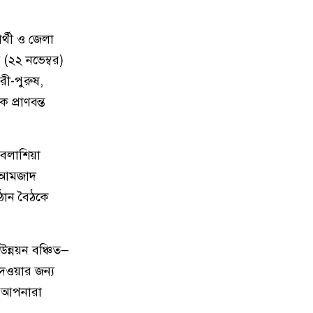
মেরিল প্রথম আলো সমালোচক
৯
্থী ও জেলা
পুরস্কার ২০২৫ : সেরা অভিনেতার
২২ নভেম্বর)
চূড়ান্ত মনোনয়নে জায়গা করে নিলেন
রী-পুরুষ,
চাঁদপুরের শান্ত চন্দ্র সূত্রধর
 প্রাণবন্ত
চাঁদপুরে জাতীয় বিজ্ঞান ও প্রযুক্তি
১০
সপ্তাহ উদযাপনের লক্ষে প্রস্তুতিমূলক
 বলাশিয়া
সভা
র আমজাদ
ঠান বৈঠকে
বাংলা নববর্ষ আমাদের বাঙালি
১১
সংস্কৃতি ও ঐতিহ্যের প্রাণের উৎসব :
চাঁদপুর জেলা প্রশাসক
ন্নয়ন বঞ্চিত—
চাঁদপুর শহরের হাসান আলী উচ্চ
১২
েওয়ার জন্য
বিদ্যালয় মাঠ সংরক্ষণ ও উন্নয়নে ৩৫
। আপনারা
লাখ টাকার কাজ শুরু