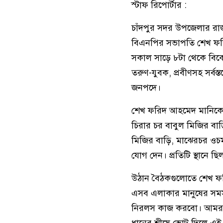
স্টাফ রিপোর্টার :
চাঁদপুর সদর উপজেলার রাজ
বিএনপির সভাপতি শেখ ফর
সকাল সাড়ে ৮টা থেকে বিকেল
তরুণ-যুবক, প্রবীণসহ সর্বস্
জনপদে।
শেখ ফরিদ আহমেদ মানিকের
চিরার চর বাবুল মিজির বা
মিজির বাড়ি, মাঝেরচর ওচম
যোগ দেন। প্রতিটি স্থানে 
উঠান বৈঠকগুলোতে শেখ ফরি
এসব এলাকার মানুষের সমস্
নিরলস কাজ করবো। আমরা ঘ