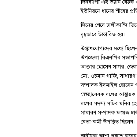
দিনব্যাপী এই উঠান বৈঠক 
ইউনিয়নে ধানের শীষের প্রত
দিনের শেষে ঢালীকান্দি ডিক
দৃঢ়ভাবে উচ্চারিত হয়।
উল্লেখযোগ্যদের মধ্যে ছিল
উপজেলা বিএনপির সভাপতি 
আক্তার হোসেন সাগর, জেল
মো. ওচমান গাজি, সাধারণ
সম্পাদক ইসমাইল হোসেন 
স্বেচ্ছাসেবক দলের আহ্বায়
দলের সদস্য সচিব মনির হো
সাধারণ সম্পাদক ফয়েজ ঢাল
নেতা-কর্মী উপস্থিত ছিলেন।
স্থানীয়রা আশা প্রকাশ কর