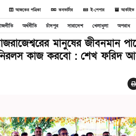
আজকের পত্রিকা
কনভার্টার
ই-পেপার
আর্কাইভ
রাজনীতি
অর্থনীতি
চাঁদপুর
সারাদেশ
খেলাধুলা
অপরাধ
জরাজেশ্বরের মানুষের জীবনমান পাল
 নিরলস কাজ করবো : শেখ ফরিদ 