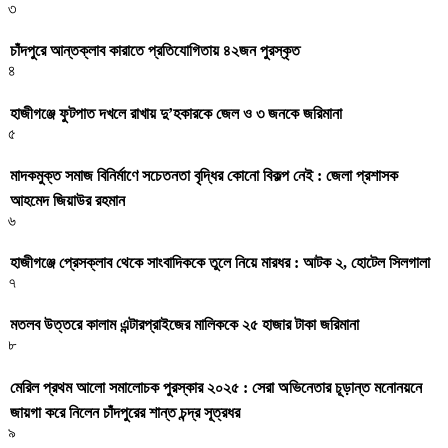
৩
চাঁদপুরে আন্তক্লাব কারাতে প্রতিযোগিতায় ৪২জন পুরস্কৃত
৪
হাজীগঞ্জে ফুটপাত দখলে রাখায় দু’হকারকে জেল ও ৩ জনকে জরিমানা
৫
মাদকমুক্ত সমাজ বিনির্মাণে সচেতনতা বৃদ্ধির কোনো বিকল্প নেই : জেলা প্রশাসক
আহমেদ জিয়াউর রহমান
৬
হাজীগঞ্জে প্রেসক্লাব থেকে সাংবাদিককে তুলে নিয়ে মারধর : আটক ২, হোটেল সিলগালা
৭
মতলব উত্তরে কালাম এন্টারপ্রাইজের মালিককে ২৫ হাজার টাকা জরিমানা
৮
মেরিল প্রথম আলো সমালোচক পুরস্কার ২০২৫ : সেরা অভিনেতার চূড়ান্ত মনোনয়নে
জায়গা করে নিলেন চাঁদপুরের শান্ত চন্দ্র সূত্রধর
৯