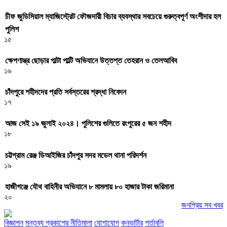
চীফ জুডিসিয়াল ম্যাজিস্ট্রেট ফৌজদারী বিচার ব্যবস্থার সবচেয়ে গুরুত্বপূর্ণ অংশীদার হল
পুলিশ
১৫
ক্ষেপণাস্ত্র ছোড়ার পাল্টা পাল্টি অভিযানে উত্তপ্ত তেহরান ও তেলআবিব
১৬
চাঁদপুরে শহীদদের প্রতি সর্বস্তরের শ্রদ্ধা নিবেদন
১৭
আজ সেই ১৯ জুলাই ২০২৪। পুলিশের গুলিতে রংপুরের ৫ জন শহীদ
১৮
চট্টগ্রাম রেঞ্জ ডিআইজির চাঁদপুর সদর মডেল থানা পরিদর্শন
১৯
হাজীগঞ্জে যৌথ বাহিনীর অভিযানে ৮ মামলায় ৮০ হাজার টাকা জরিমানা
২০
জনপ্রিয় সব খবর
বিজ্ঞাপন
মন্তব্য প্রকাশের নীতিমালা
যোগাযোগ
কনভার্টার
শর্তাবলি