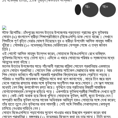
১২ নভেম্বর ২০২৫, ১:০৯ পূর্বাহ্ন
|
অনলাইন সংস্করণ
অ-
অ+
স্টাফ রিপোর্টার : চাঁদপুরের মতলব উত্তর উপজেলার প্রত্যন্ত গ্রামের খুদে ফুটবলার
সোহান (৬) বাংলাদেশ ক্রীড়া শিক্ষাপ্রতিষ্ঠানে (বিকেএসপি) ডাক পেতে যাচ্ছে। সেখানে
শিশুটিকে পূর্ণ বৃত্তি দেয়ার ঘোষণা দিয়েছেন যুব ও ক্রীড়া উপদেষ্টা আসিফ মাহমুদ সজীব
ভুঁইয়া। সোমবার (১০ নভেম্বর) নিজের ভেরিফায়েড ফেসবুক পেজে এ তথ্য জানান
তিনি।
ওই পোস্টে আসিফ মাহমুদ উল্লেখ করেন, সোহানকে বিকেএসপিতে রেখে ভবিষ্যৎ
ফুটবলার হিসেবে গড়ে তোলা হবে। এদিকে এ খবরে সোহানের পরিবার ও স্বজনদের মধ্যে
আনন্দের বন্যা বইছে।
মতলব উত্তর উপজেলার সাড়ে পাঁচআনী গ্রামের বাসিন্দা সোহেল প্রধানিয়ার একমাত্র
ছেলে সোহান প্রধানিয়া। সোহেল নিজ এলাকায় সাইকেল মেরামতের কাজ করেন। আর
শিশু সোহান বর্তমানে পাঁচআনী সরকারি প্রাথমিক বিদ্যালয়ের প্রথম শ্রেণিতে পড়ছে।
পরিবার ও স্থানীয় কয়েকজন বাসিন্দার সাথে কথা বলে জানাগেছে , মাত্র তিন বছর বয়স
থেকে গ্রামের রাস্তায় বাবার সঙ্গে ফুটবলের অনুশীলন শুরু করে সোহান। সে অল্প সময়ের
মধ্যেই বেশ কিছু কলাকৌশল রপ্ত করে। ফুটবলে তার প্রতিভার বিষয়টি সামাজিক
যোগাযোগমাধ্যম ফেসবুকে ছড়িয়ে পড়ে। একপর্যায়ে ফুটবলপ্রেমীরা শিশুটিকে দেখতে ছুটে
যান। কেউ কেউ অবাক হয়ে কিংবা খুশিতে সোহানকে ফুটবল, জার্সি, জুতা উপহার দেন।
সম্প্রতি জাতীয় ফুটবল দলের সাবেক অধিনায়ক আমিনুল হকও সোহানের সঙ্গে দেখা করেন;
তাঁর হাতে তুলে দেন ফুটবলের নানা সামগ্রী। সেই সঙ্গে শিশুটির লেখাপড়াসহ খেলাধুলা
চালিয়ে নেওয়ার দায়িত্ব নেন।
সোহান বিকেএসপিতে পড়াশোনার সুযোগ পাওয়ার খবরে উচ্ছ্বাস প্রকাশ করেন বাবা
সোহেল প্রাধানিয়া। মঙ্গলবার (১১ নভেম্বর) বিকেলে কথা হয় তার সাথে। তিনি বলেন,