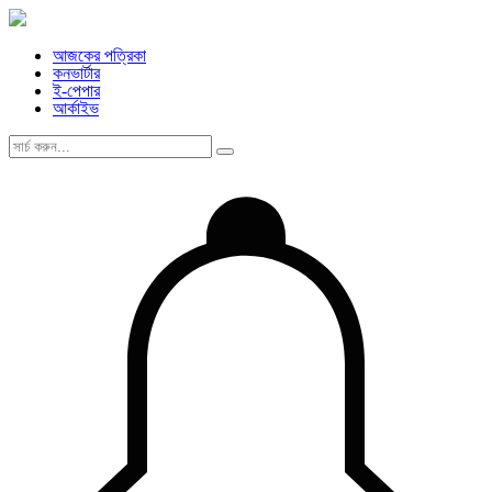
আজকের পত্রিকা
কনভার্টার
ই-পেপার
আর্কাইভ