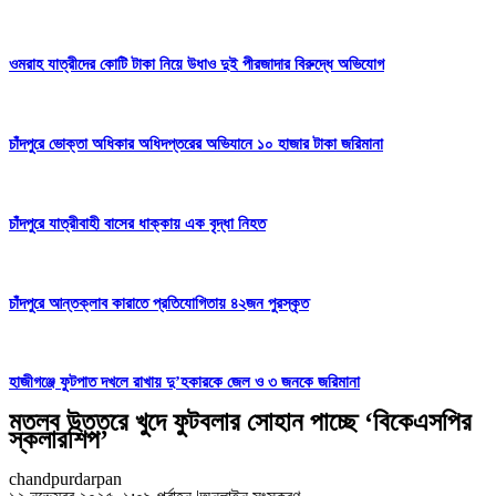
ওমরাহ যাত্রীদের কোটি টাকা নিয়ে উধাও দুই পীরজাদার বিরুদ্ধে অভিযোগ
চাঁদপুরে ভোক্তা অধিকার অধিদপ্তরের অভিযানে ১০ হাজার টাকা জরিমানা
চাঁদপুরে যাত্রীবাহী বাসের ধাক্কায় এক বৃদ্ধা নিহত
চাঁদপুরে আন্তক্লাব কারাতে প্রতিযোগিতায় ৪২জন পুরস্কৃত
হাজীগঞ্জে ফুটপাত দখলে রাখায় দু’হকারকে জেল ও ৩ জনকে জরিমানা
মতলব উত্তরে খুদে ফুটবলার সোহান পাচ্ছে ‘বিকেএসপির
স্কলারশিপ’
chandpurdarpan