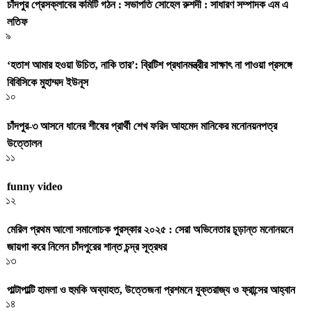
চাঁদপুর প্রেসক্লাবের কমিটি গঠন : সভাপতি সোহেল রুশদী : সাধারণ সম্পাদক এম এ
লতিফ
৯
‘হতাশ আমার হওয়া উচিত, নাকি তার’: ব্রিটিশ প্রধানমন্ত্রীর সাক্ষাৎ না পাওয়া প্রসঙ্গে
বিবিসিকে মুহাম্মদ ইউনূস
১০
চাঁদপুর-৩ আসনে ধানের শীষের প্রার্থী শেখ ফরিদ আহমেদ মানিকের মনোনয়নপত্র
উত্তোলন
১১
funny video
১২
মেরিল প্রথম আলো সমালোচক পুরস্কার ২০২৫ : সেরা অভিনেতার চূড়ান্ত মনোনয়নে
জায়গা করে নিলেন চাঁদপুরের শান্ত চন্দ্র সূত্রধর
১৩
পাল্টাপাল্টি হামলা ও হুমকি অব্যাহত, উত্তেজনা প্রশমনে যুক্তরাজ্য ও ফ্রান্সের আহ্বান
১৪