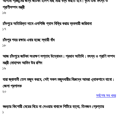
আগামী প্রজন্মের জন্য জাটকা ইলিশ মাছ মারা বন্ধ করতে হবে : কৃষি এবং মৎস্য ও
প্রাণীসম্পদ মন্ত্রী
১৬
চাঁদপুরে অতিরিক্ত দামে এলপিজি গ্যাস বিক্রি করায় ব্যবসায়ী জরিমানা
১৭
চাঁদপুর শহর রক্ষায় এবার হচ্ছে স্থায়ী বাঁধ
১৮
আজ চাঁদপুরে জাটকা সংরক্ষণ সপ্তাহ উদ্বোধন : প্রধান অতিথি : মৎস্য ও প্রাণি সম্পদ
মন্ত্রী মোহাম্মদ আমিন উর রশিদ
১৯
যারা জ্বালানী তেল মজুদ করবে, সেই সকল মজুদধারীর বিরুদ্ধে আমরা এ্যাকশানে যাবো :
জেলা প্রশাসক
২০
সর্বশেষ সব খবর
বগুড়ায় কিশোরী মেয়ের বিয়ে না দেওয়ায় বাবাকে পিটিয়ে হত্যা, তিনজন গ্রেপ্তার
১