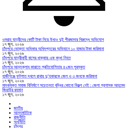
ওমরাহ যাত্রীদের কোটি টাকা নিয়ে উধাও দুই পীরজাদার বিরুদ্ধে অভিযোগ
১৭ জুন, ২০২৬
চাঁদপুরে ভোক্তা অধিকার অধিদপ্তরের অভিযানে ১০ হাজার টাকা জরিমানা
১৭ জুন, ২০২৬
চাঁদপুরে যাত্রীবাহী বাসের ধাক্কায় এক বৃদ্ধা নিহত
১৭ জুন, ২০২৬
চাঁদপুরে আন্তক্লাব কারাতে প্রতিযোগিতায় ৪২জন পুরস্কৃত
১৭ জুন, ২০২৬
হাজীগঞ্জে ফুটপাত দখলে রাখায় দু’হকারকে জেল ও ৩ জনকে জরিমানা
১৭ জুন, ২০২৬
মাদকমুক্ত সমাজ বিনির্মাণে সচেতনতা বৃদ্ধির কোনো বিকল্প নেই : জেলা প্রশাসক আহমেদ
জিয়াউর রহমান
১৭ জুন, ২০২৬
জাতীয়
আন্তর্জাতিক
রাজনীতি
অর্থনীতি
চাঁদপুর