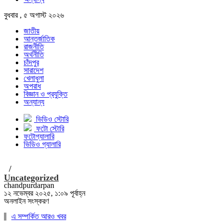
বুধবার , ৫ অগাস্ট ২০২৬
জাতীয়
আন্তর্জাতিক
রাজনীতি
অর্থনীতি
চাঁদপুর
সারাদেশ
খেলাধুলা
অপরাধ
বিজ্ঞান ও প্রযুক্তি
অন্যান্য
ভিডিও স্টোরি
ফটো স্টোরি
ফটোগ্যালারি
ভিডিও গ্যালারি
/
Uncategorized
chandpurdarpan
১২ নভেম্বর ২০২৫, ১:০৯ পূর্বাহ্ন
অনলাইন সংস্করণ
এ সম্পর্কিত আরও খবর