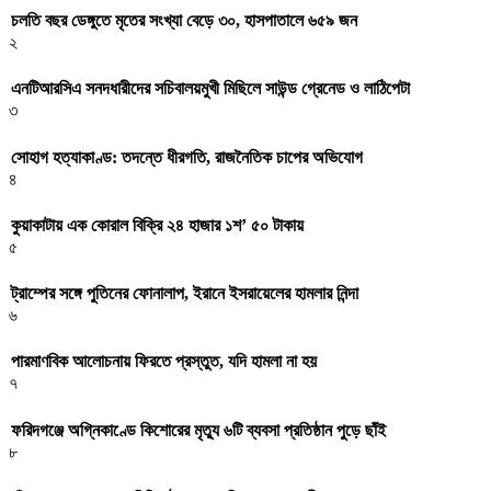
চলতি বছর ডেঙ্গুতে মৃতের সংখ্যা বেড়ে ৩০, হাসপাতালে ৬৫৯ জন
২
এনটিআরসিএ সনদধারীদের সচিবালয়মুখী মিছিলে সাউন্ড গ্রেনেড ও লাঠিপেটা
৩
সোহাগ হত্যাকাণ্ড: তদন্তে ধীরগতি, রাজনৈতিক চাপের অভিযোগ
৪
কুয়াকাটায় এক কোরাল বিক্রি ২৪ হাজার ১শ’ ৫০ টাকায়
৫
ট্রাম্পের সঙ্গে পুতিনের ফোনালাপ, ইরানে ইসরায়েলের হামলার নিন্দা
৬
পারমাণবিক আলোচনায় ফিরতে প্রস্তুত, যদি হামলা না হয়
৭
ফরিদগঞ্জে অগ্নিকাণ্ডে কিশোরের মৃত্যু ৬টি ব্যবসা প্রতিষ্ঠান পুড়ে ছাঁই
৮