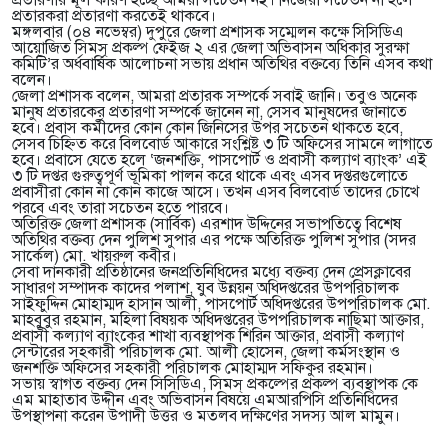
প্রতারণার মূল কারণ হচ্ছে আমরা সচেতন নই। নিজেরা সচেতন না হলে
প্রতারকরা প্রতারণা করতেই থাকবে।
মঙ্গলবার (০৪ নভেম্বর) দুপুরে জেলা প্রশাসক সম্মেলন কক্ষে সিসিডিএ
আয়োজিত সিমস্ প্রকল্প ফেইজ ২ এর জেলা অভিবাসন অধিকার সুরক্ষা
কমিটি’র অর্ধবার্ষিক আলোচনা সভায় প্রধান অতিথির বক্তব্যে তিনি এসব কথা
বলেন।
জেলা প্রশাসক বলেন, আমরা প্রতারক সম্পর্কে সবাই জানি। তবুও অনেক
মানুষ প্রতারকের প্রতারণা সম্পর্কে জানেন না, সেসব মানুষদের জানাতে
হবে। প্রবাস কর্মীদের কোন কোন জিনিসের উপর সচেতন থাকতে হবে,
সেসব চিহ্নিত করে বিলবোর্ড আকারে সংশ্লিষ্ট ৩ টি অফিসের সামনে লাগাতে
হবে। প্রবাসে যেতে হলে ‘জনশক্তি, পাসপোর্ট ও প্রবাসী কল্যাণ ব্যাংক’ এই
৩ টি দপ্তর গুরুত্বপূর্ণ ভূমিকা পালন করে থাকে এবং এসব দপ্তরগুলোতে
প্রবাসীরা কোন না কোন কাজে আসে। তখন এসব বিলবোর্ড তাদের চোখে
পরবে এবং তারা সচেতন হতে পারবে।
অতিরিক্ত জেলা প্রশাসক (সার্বিক) এরশাদ উদ্দিনের সভাপতিত্বে বিশেষ
অতিথির বক্তব্য দেন পুলিশ সুপার এর পক্ষে অতিরিক্ত পুলিশ সুপার (সদর
সার্কেল) মো. খায়রুল কবীর।
সেবা দানকারী প্রতিষ্ঠানের জনপ্রতিনিধিদের মধ্যে বক্তব্য দেন প্রেসক্লাবের
সাধারণ সম্পাদক কাদের পলাশ, যুব উন্নয়ন অধিদপ্তরের উপপরিচালক
সাইফুদ্দিন মোহাম্মদ হাসান আলী, পাসপোর্ট অধিদপ্তরের উপপরিচালক মো.
মাহবুবুর রহমান, মহিলা বিষয়ক অধিদপ্তরের উপপরিচালক নাছিমা আক্তার,
প্রবাসী কল্যাণ ব্যাংকের শাখা ব্যবস্থাপক শিরিন আক্তার, প্রবাসী কল্যাণ
সেন্টারের সহকারী পরিচালক মো. আলী হোসেন, জেলা কর্মসংস্থান ও
জনশক্তি অফিসের সহকারী পরিচালক মোহাম্মদ সফিকুর রহমান।
সভায় স্বাগত বক্তব্য দেন সিসিডিএ, সিমস্ প্রকল্পের প্রকল্প ব্যবস্থাপক কে
এম মাহাতাব উদ্দীন এবং অভিবাসন বিষয়ে এমআরপিসি প্রতিনিধিদের
উপস্থাপনা করেন উপাদী উত্তর ও মতলব দক্ষিণের সদস্য আল মামুন।