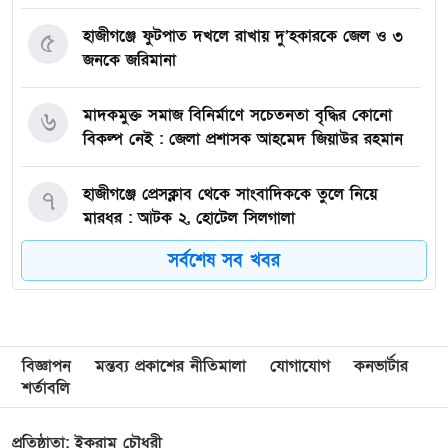
হাজীগঞ্জে ফুটপাত দখলে রাখায় দু’হকারকে জেল ও ৩
৫
জনকে জরিমানা
মাদকমুক্ত সমাজ বিনির্মাণে সচেতনতা বৃদ্ধির কোনো
৬
বিকল্প নেই : জেলা প্রশাসক আহমেদ জিয়াউর রহমান
হাজীগঞ্জে প্রেসক্লাব থেকে সাংবাদিককে তুলে নিয়ে
৭
মারধর : আটক ২, হোটেল সিলগালা
সর্বশেষ সব খবর
মতলব উত্তরে কালাম এন্টারপ্রাইজের মালিককে ২৫
৮
হাজার টাকা জরিমানা
মেরিল প্রথম আলো সমালোচক পুরস্কার ২০২৫ : সেরা
৯
বিজ্ঞাপন
মন্তব্য প্রকাশের নীতিমালা
যোগাযোগ
কনভার্টার
অভিনেতার চূড়ান্ত মনোনয়নে জায়গা করে নিলেন
শর্তাবলি
চাঁদপুরের শান্ত চন্দ্র সূত্রধর
প্রতিষ্ঠাতা: ইকরাম চৌধুরী