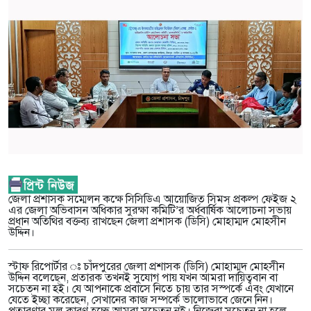
জেলা প্রশাসক সম্মেলন কক্ষে সিসিডিএ আয়োজিত সিমস্ প্রকল্প ফেইজ ২
এর জেলা অভিবাসন অধিকার সুরক্ষা কমিটি’র অর্ধবার্ষিক আলোচনা সভায়
প্রধান অতিথির বক্তব্য রাখছেন জেলা প্রশাসক (ডিসি) মোহাম্মদ মোহসীন
উদ্দিন।
স্টাফ রিপোর্টার ঃ চাঁদপুরের জেলা প্রশাসক (ডিসি) মোহাম্মদ মোহসীন
উদ্দিন বলেছেন, প্রতারক তখনই সুযোগ পায় যখন আমরা দায়িত্ববান বা
সচেতন না হই। যে আপনাকে প্রবাসে নিতে চায় তার সস্পর্কে এবং যেখানে
যেতে ইচ্ছা করেছেন, সেখানের কাজ সম্পর্কে ভালোভাবে জেনে নিন।