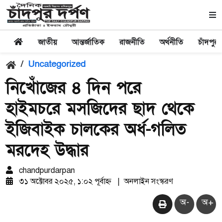
জাতীয়
আন্তর্জাতিক
রাজনীতি
অর্থনীতি
চাঁদপুর
/
Uncategorized
নিখোঁজের ৪ দিন পরে
হাইমচরে মসজিদের ছাদ থেকে
ইজিবাইক চালকের অর্ধ-গলিত
মরদেহ উদ্ধার
chandpurdarpan
৩১ অক্টোবর ২০২৫, ১:০২ পূর্বাহ্ন
|
অনলাইন সংস্করণ
অ-
অ+