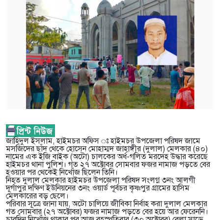
জাহিদুল ইসলাম, হাইমচর অফিস ঃ হাইমচর উপজেলা পরিষদ জামে
মসজিদের ছাঁদ থেকে হোসেন মোহাম্মদ জাহাঙ্গীর (দুলাল) মেলকার (৪০)
নামের এক ইজি বাইক (অটো) চালকের অর্ধ-গলিত মরদেহ উদ্ধার করেছে
হাইমচর থানা পুলিশ। গত ২৭ অক্টোবর সোমবার ফজর নামাজ পড়তে বের
হওয়ার পর থেকেই নিখোঁজ ছিলেন তিনি।
নিহত দুলাল মেলকার হাইমচর উপজেলা পরিষদ সংলগ্ন ৩নং আলগী
দূর্গাপুর দক্ষিণ ইউনিয়নের ৩নং ওয়ার্ড পূর্বচর কৃষ্ণপুর গ্রামের হাসিম
মেলকারের বড় ছেলে।
পরিবার সূত্রে জানা যায়, অটো চালিয়ে জীবিকা নির্বাহ করা দুলাল মেলকার
গত সোমবার (২৭ অক্টোবর) ফজর নামাজ পড়তে বের হয়ে আর ফেরেননি।
চারদিন নিখোঁজ থাকার পর আজ বৃহস্পতিবার (৩০ অক্টোবর) বেলা সাড়ে