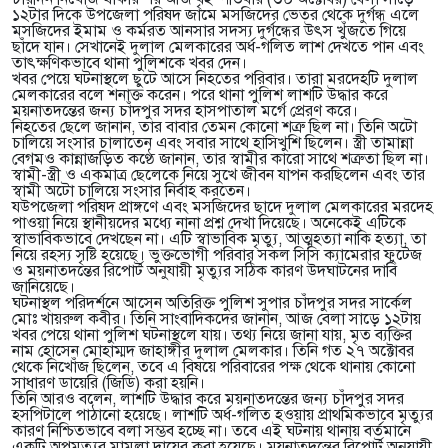
১২টার দিকে উপজেলা পরিষদ জামে মসজিদের ভেতর থেকে দুর্গন্ধ এলে
মসজিদের ইমাম ও কর্মরত আনসার সদস্য দুর্গন্ধের উৎস খুঁজতে গিয়ে
ছাঁদে যান। সেখানেই দুলাল মেলকারের অর্ধ-গলিত লাশ দেখতে পান এবং
তাৎক্ষণিকভাবে থানা পুলিশকে খবর দেন।
খবর পেয়ে ঘটনাস্থলে ছুটে আসে নিহতের পরিবার। তারা মরদেহটি দুলাল
মেলকারের বলে শনাক্ত করেন। পরে থানা পুলিশ লাশটি উদ্ধার করে
ময়নাতদন্তের জন্য চাঁদপুর সদর হাসপাতাল মর্গে প্রেরণ করে।
নিহতের ছেলে জানান, তার বাবার তেমন কোনো শত্রু ছিল না। তিনি অটো
চালিয়ে সংসার চালাতেন এবং সবার সাথে হাসিখুশি ছিলেন। স্ত্রী তামান্না
বেগমও কান্নাজড়িত কণ্ঠে জানান, তার স্বামীর কারো সাথে শত্রুতা ছিল না।
স্বামী-স্ত্রী ও একমাত্র ছেলেকে নিয়ে সুখে জীবন যাপন করছিলেন এবং তার
স্বামী অটো চালিয়ে সংসার নির্বাহ করতেন।
যউপজেলা পরিষদ প্রাঙ্গণে এবং মসজিদের ছাদে দুলাল মেলকারের মরদেহ
পাওয়া নিয়ে স্থানীয়দের মধ্যে নানা প্রশ্ন দেখা দিয়েছে। অনেকেই এটিকে
স্বাভাবিকভাবে দেখছেন না। এটি স্বাভাবিক মৃত্যু, আত্মহত্যা নাকি হত্যা, তা
নিয়ে রহস্য সৃষ্টি হয়েছে। ভুক্তভোগী পরিবার সকল সিসি ক্যামেরার ফুটেজ
ও ময়নাতদন্তের রিপোর্ট অনুযায়ী মৃত্যুর সঠিক কারণ উদঘাটনের দাবি
জানিয়েছে।
ঘটনাস্থল পরিদর্শনে আসেন অতিরিক্ত পুলিশ সুপার চাঁদপুর সদর সার্কেল
মোঃ খায়রুল কবীর। তিনি সাংবাদিকদের জানান, আজ বেলা সাড়ে ১২টায়
খবর পেয়ে থানা পুলিশ ঘটনাস্থলে যায়। তথ্য নিয়ে জানা যায়, মৃত ব্যক্তির
নাম হোসেন মোহাম্মদ জাহাঙ্গীর দুলাল মেলকার। তিনি গত ২৭ অক্টোবর
থেকে নিখোঁজ ছিলেন, তবে এ বিষয়ে পরিবারের পক্ষ থেকে থানায় কোনো
সাধারণ ডায়েরি (জিডি) করা হয়নি।
তিনি আরও বলেন, লাশটি উদ্ধার করে ময়নাতদন্তের জন্য চাঁদপুর সদর
হসপিটালে পাঠানো হয়েছে। লাশটি অর্ধ-গলিত হওয়ায় প্রাথমিকভাবে মৃত্যুর
কারণ নিশ্চিতভাবে বলা সম্ভব হচ্ছে না। তবে এই ঘটনায় থানায় বর্তমানে
একটি অপমৃত্যুর মামলা দায়ের করা হয়েছে। ময়নাতদন্তের রিপোর্ট অনুযায়ী