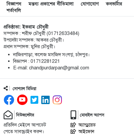
৯
বিজ্ঞাপন
মন্তব্য প্রকাশের নীতিমালা
যোগাযোগ
কনভার্টার
অভিনেতার চূড়ান্ত মনোনয়নে জায়গা করে নিলেন
শর্তাবলি
চাঁদপুরের শান্ত চন্দ্র সূত্রধর
প্রতিষ্ঠাতা: ইকরাম চৌধুরী
চাঁদপুরে জাতীয় বিজ্ঞান ও প্রযুক্তি সপ্তাহ উদযাপনের
১০
সম্পাদক : শরীফ চৌধুরী (01712633484)
লক্ষে প্রস্তুতিমূলক সভা
উপদেষ্টা সম্পাদক: আকবর চৌধুরী।
প্রধান সম্পাদক: মুনির চৌধুরী।
বাংলা নববর্ষ আমাদের বাঙালি সংস্কৃতি ও ঐতিহ্যের
১১
নাজিরপাড়া, কলেজ মসজিদ সংলগ্ন, চাঁদপুর।
প্রাণের উৎসব : চাঁদপুর জেলা প্রশাসক
‎বিজ্ঞাপন : 01712281221
‎E-mail: chandpurdarpan@gmail.com
চাঁদপুর শহরের হাসান আলী উচ্চ বিদ্যালয় মাঠ সংরক্ষণ
১২
ও উন্নয়নে ৩৫ লাখ টাকার কাজ শুরু
সোশ্যাল মিডিয়া
মতলব উত্তরে প্রেমিকের বাড়িতে বিয়ের দাবিতে
১৩
প্রেমিকার অনশন, পলাতক প্রেমিক
নিউজলেটার
মোবাইল অ্যাপস
চীন সফরের জন্য বিএনপির ২০ সদস্যের প্রতিনিধি দলে
প্রতিদিন মেইলে আপডেট
১৪
অ্যান্ড্রয়েড
পেতে সাবস্ক্রাইব করুন।
আইফোন
সাবেক এমপি রাশেদা বেগম হীরা