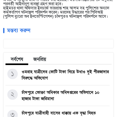
পরবর্তী আইনানুগ ব্যবস্থা গ্রহণ করা হবে।
হাইমচর থানা অফিসার ইনচার্জ ভারপ্রাপ্ত শাহ আলম সহ পুলিশের অন্যান
কর্মকর্তাগণ ঘটনাস্থল পরিদর্শন করেন। মরদেহ উদ্ধারের পর পিবিআই
(পুলিশ ব্যুরো অব ইনভেস্টিগেশন) চাঁদপুরও ঘটনাস্থল পরিদর্শনে আসে।
মন্তব্য করুন
সর্বশেষ
জনপ্রিয়
ওমরাহ যাত্রীদের কোটি টাকা নিয়ে উধাও দুই পীরজাদার
১
বিরুদ্ধে অভিযোগ
চাঁদপুরে ভোক্তা অধিকার অধিদপ্তরের অভিযানে ১০
২
হাজার টাকা জরিমানা
চাঁদপুরে যাত্রীবাহী বাসের ধাক্কায় এক বৃদ্ধা নিহত
৩