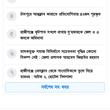
চাঁদপুরে আন্তক্লাব কারাতে প্রতিযোগিতায় ৪২জন পুরস্কৃত
৪
হাজীগঞ্জে ফুটপাত দখলে রাখায় দু’হকারকে জেল ও ৩
৫
জনকে জরিমানা
মাদকমুক্ত সমাজ বিনির্মাণে সচেতনতা বৃদ্ধির কোনো
৬
বিকল্প নেই : জেলা প্রশাসক আহমেদ জিয়াউর রহমান
হাজীগঞ্জে প্রেসক্লাব থেকে সাংবাদিককে তুলে নিয়ে
৭
মারধর : আটক ২, হোটেল সিলগালা
সর্বশেষ সব খবর
মতলব উত্তরে কালাম এন্টারপ্রাইজের মালিককে ২৫
৮
হাজার টাকা জরিমানা
মেরিল প্রথম আলো সমালোচক পুরস্কার ২০২৫ : সেরা