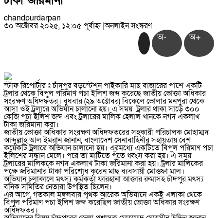
টাকা জরিমানা
chandpurdarpan
৩০ অক্টোবর ২০২৫, ১২:০৫ পূর্বাহ্ন
|
অনলাইন সংস্করণ
অ-
অ+
স্টাফ রিপোর্টার ঃ চাঁদপুর বড়স্টেশন পাইকারি মাছ বাজারের পাশে একটি
ট্রলার থেকে বিপুল পরিমাণ পচা ইলিশ জব্দ করেছে জাতীয় ভোক্তা অধিকার
সংরক্ষণ অধিদফতর। বুধবার (২৯ অক্টোবর) বিকেলে ভোলার মনপুরা থেকে
আসা ওই ট্রলারে অভিযান চালানো হয়। এ সময় ট্রলার থাকা সাড়ে ৩০০
কেজি পচা ইলিশ জব্দ এবং ট্রলারের মালিক হেলাল খানকে নগদ একলাখ
টাকা জরিমানা করা।
জাতীয় ভোক্তা অধিকার সংরক্ষণ অধিদফতরের সহকারী পরিচালক মোহাম্মদ
আব্দুল্লাহ আল ইমরান জানান, বাংলাদেশ সেনাবাহিনীর সহায়তায় বেশ
কয়েকটি ট্রলারে অভিযান চালানো হয়। এরমধ্যে একটিতে বিপুল পরিমাণ পচা
ইলিশের সন্ধান মেলে। পরে তা মাটিতে পুঁতে ধ্বংস করা হয়। এ সময়
ট্রলারের মালিককে নগদ একলাখ টাকা জরিমানা করা হয়। ট্রলার মালিকের
পক্ষে জরিমানার টাকা পরিশোধ করেন মাছ ব্যবসায়ী মোস্তফা মাল।
অভিযান চলাকালে মৎস্য কর্মকর্তা ফারহানা আক্তার রুমাসহ চাঁদপুর মৎস্য
বনিক সমিতির নেতারা উপস্থিত ছিলেন।
এর আগে, গতকাল মঙ্গলবার পৃথক আরেক অভিযানে একই এলাকা থেকে
বিপুল পরিমাণ পচা ইলিশ জব্দ করেছিল জাতীয় ভোক্তা অধিকার সংরক্ষণ
অধিদফতর।