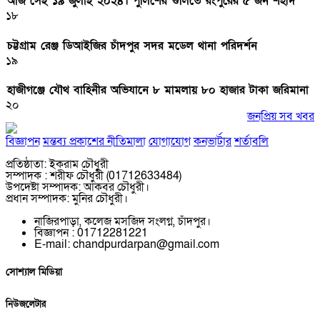
আজ সেই ১৯ জুলাই ২০২৪। পুলিশের গুলিতে রংপুরের ৫ জন শহীদ
১৮
চট্টগ্রাম রেঞ্জ ডিআইজির চাঁদপুর সদর মডেল থানা পরিদর্শন
১৯
হাজীগঞ্জে যৌথ বাহিনীর অভিযানে ৮ মামলায় ৮০ হাজার টাকা জরিমানা
২০
জনপ্রিয় সব খবর
বিজ্ঞাপন
মন্তব্য প্রকাশের নীতিমালা
যোগাযোগ
কনভার্টার
শর্তাবলি
প্রতিষ্ঠাতা: ইকরাম চৌধুরী
সম্পাদক : শরীফ চৌধুরী (01712633484)
উপদেষ্টা সম্পাদক: আকবর চৌধুরী।
প্রধান সম্পাদক: মুনির চৌধুরী।
নাজিরপাড়া, কলেজ মসজিদ সংলগ্ন, চাঁদপুর।
‎বিজ্ঞাপন : 01712281221
‎E-mail: chandpurdarpan@gmail.com
সোশ্যাল মিডিয়া
নিউজলেটার