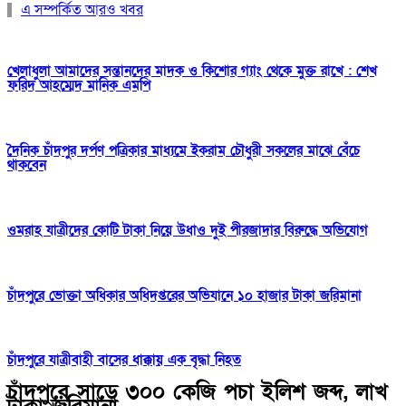
এ সম্পর্কিত আরও খবর
খেলাধুলা আমাদের সন্তানদের মাদক ও কিশোর গ্যাং থেকে মুক্ত রাখে : শেখ
ফরিদ আহম্মেদ মানিক এমপি
দৈনিক চাঁদপুর দর্পণ পত্রিকার মাধ্যমে ইকরাম চৌধুরী সকলের মাঝে বেঁচে
থাকবেন
ওমরাহ যাত্রীদের কোটি টাকা নিয়ে উধাও দুই পীরজাদার বিরুদ্ধে অভিযোগ
চাঁদপুরে ভোক্তা অধিকার অধিদপ্তরের অভিযানে ১০ হাজার টাকা জরিমানা
চাঁদপুরে যাত্রীবাহী বাসের ধাক্কায় এক বৃদ্ধা নিহত
চাঁদপুরে সাড়ে ৩০০ কেজি পচা ইলিশ জব্দ, লাখ