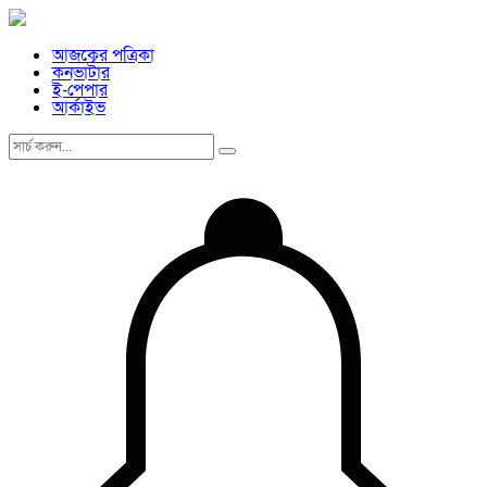
আজকের পত্রিকা
কনভার্টার
ই-পেপার
আর্কাইভ