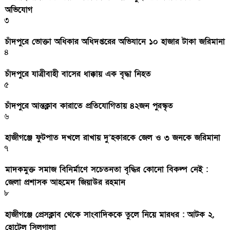
অভিযোগ
৩
চাঁদপুরে ভোক্তা অধিকার অধিদপ্তরের অভিযানে ১০ হাজার টাকা জরিমানা
৪
চাঁদপুরে যাত্রীবাহী বাসের ধাক্কায় এক বৃদ্ধা নিহত
৫
চাঁদপুরে আন্তক্লাব কারাতে প্রতিযোগিতায় ৪২জন পুরস্কৃত
৬
হাজীগঞ্জে ফুটপাত দখলে রাখায় দু’হকারকে জেল ও ৩ জনকে জরিমানা
৭
মাদকমুক্ত সমাজ বিনির্মাণে সচেতনতা বৃদ্ধির কোনো বিকল্প নেই :
জেলা প্রশাসক আহমেদ জিয়াউর রহমান
৮
হাজীগঞ্জে প্রেসক্লাব থেকে সাংবাদিককে তুলে নিয়ে মারধর : আটক ২,
হোটেল সিলগালা