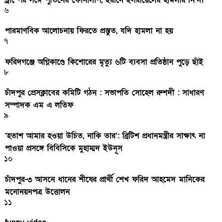
ট্রাম্পের সঙ্গে পুতিনের ফোনালাপ, ইরানে ইসরায়েলের হামলার নিন্দা
৬
পারমাণবিক আলোচনায় ফিরতে প্রস্তুত, যদি হামলা না হয়
৭
ফরিদগঞ্জে অগ্নিকাণ্ডে কিশোরের মৃত্যু ৬টি ব্যবসা প্রতিষ্ঠান পুড়ে ছাঁই
৮
চাঁদপুর প্রেসক্লাবের কমিটি গঠন : সভাপতি সোহেল রুশদী : সাধারণ
সম্পাদক এম এ লতিফ
৯
‘হতাশ আমার হওয়া উচিত, নাকি তার’: ব্রিটিশ প্রধানমন্ত্রীর সাক্ষাৎ না
পাওয়া প্রসঙ্গে বিবিসিকে মুহাম্মদ ইউনূস
১০
চাঁদপুর-৩ আসনে ধানের শীষের প্রার্থী শেখ ফরিদ আহমেদ মানিকের
মনোনয়নপত্র উত্তোলন
১১