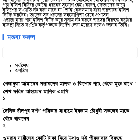
অভিযানের বিষয় চাঁদপুরের জেলা প্রশাসক মোহাম্মদ মোহসীন উদ্দিন জানান,
পচা ইলিশ বিক্রির কোনো ধরনের সুযোগ নেই। কারণ, ক্রেতাদের কাছে
ইলিশের সুখ্যাতি নষ্ট করা যাবে না। তাই কেবলমাত্র যারা তরতাজা ইলিশ
বিক্রি করবেন। তাদের সব ধরনের সহযোগিতা দেবে প্রশাসন।
এছাড়া যারা পচা ইলিশ বিক্রি করে সুনাম নষ্ট করবে তাদের বিরুদ্ধে কঠোর
ব্যবস্থা নিতে সংশ্লিষ্ট কর্তৃপক্ষকে নির্দেশ দেয়া হয়েছে বলেও জানান তিনি।
মন্তব্য করুন
সর্বশেষ
জনপ্রিয়
খেলাধুলা আমাদের সন্তানদের মাদক ও কিশোর গ্যাং থেকে মুক্ত রাখে :
শেখ ফরিদ আহম্মেদ মানিক এমপি
১
দৈনিক চাঁদপুর দর্পণ পত্রিকার মাধ্যমে ইকরাম চৌধুরী সকলের মাঝে
বেঁচে থাকবেন
২
ওমরাহ যাত্রীদের কোটি টাকা নিয়ে উধাও দুই পীরজাদার বিরুদ্ধে