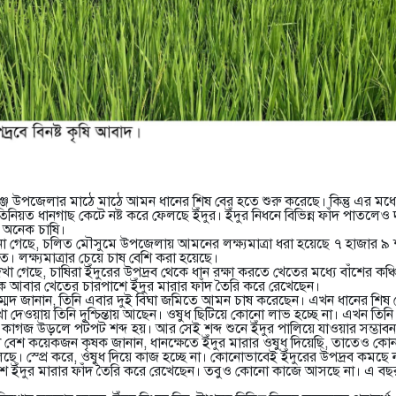
্জ উপজেলার মাঠে মাঠে আমন ধানের শিষ বের হতে শুরু করেছে। কিন্তু এর মধ্
রতিনিয়ত ধানগাছ কেটে নষ্ট করে ফেলছে ইঁদুর। ইঁদুর নিধনে বিভিন্ন ফাঁদ পাতলেও
 অনেক চাষি।
জানা গেছে, চলিত মৌসুমে উপজেলায় আমনের লক্ষ্যমাত্রা ধরা হয়েছে ৭ হাজার ৯ 
। লক্ষ্যমাত্রার চেয়ে চাষ বেশি করা হয়েছে।
া গেছে, চাষিরা ইঁদুরের উপদ্রব থেকে ধান রক্ষা করতে খেতের মধ্যে বাঁশের কঞ্
ে আবার খেতের চারপাশে ইঁদুর মারার ফাঁদ তৈরি করে রেখেছেন।
োহাম্মদ জানান, তিনি এবার দুই বিঘা জমিতে আমন চাষ করেছেন। এখন ধানের শিষ 
েখা দেওয়ায় তিনি দুশ্চিন্তায় আছেন। ওষুধ ছিটিয়ে কোনো লাভ হচ্ছে না। এখন তিনি
 কাগজ উড়লে পটপট শব্দ হয়। আর সেই শব্দ শুনে ইঁদুর পালিয়ে যাওয়ার সম্ভাবন
বেশ কয়েকজন কৃষক জানান, ধানক্ষেতে ইঁদুর মারার ওষুধ দিয়েছি, তাতেও কোন
েলছে। স্প্রে করে, ওষুধ দিয়ে কাজ হচ্ছে না। কোনোভাবেই ইঁদুরের উপদ্রব কমছ
 ইঁদুর মারার ফাঁদ তৈরি করে রেখেছেন। তবুও কোনো কাজে আসছে না। এ বছর