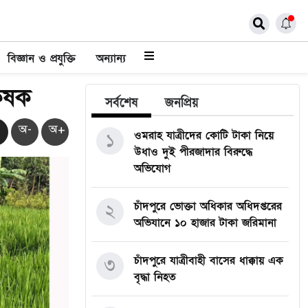
বিজ্ঞান ও প্রযুক্তি
অন্যান্য
কৃষক
সর্বশেষ
জনপ্রিয়
অ-
অ+
ওমরাহ যাত্রীদের কোটি টাকা নিয়ে
১
উধাও দুই পীরজাদার বিরুদ্ধে
অভিযোগ
চাঁদপুরে ভোক্তা অধিকার অধিদপ্তরের
২
অভিযানে ১০ হাজার টাকা জরিমানা
চাঁদপুরে যাত্রীবাহী বাসের ধাক্কায় এক
৩
বৃদ্ধা নিহত