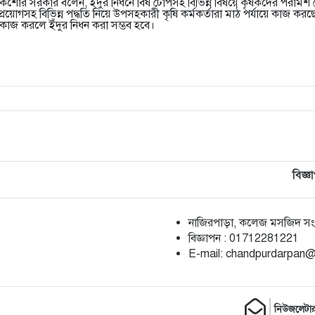
কিশোর সরকার বলেন, ইঁদুর নিধনে বিষ টোপসহ বিভিন্ন বিষয়ে কৃষকদের পরামর্শ 
রয়োগসহ বিভিন্ন পদ্ধতি নিয়ে উপসহকারী কৃষি কর্মকর্তারা মাঠ পর্যায়ে কাজ করছে
 কাজ করলে ইঁদুর নিধন করা সম্ভব হবে।
বিজ্ঞ
নাজিরপাড়া, কলেজ মসজিদ সংলগ
‎বিজ্ঞাপন : 01712281221
‎E-mail: chandpurdarpan
নিউজলেটা