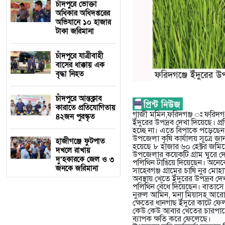
চাঁদপুরে ভোক্তা
অধিকার অধিদপ্তরের
অভিযানে ১০ হাজার
টাকা জরিমানা
চাঁদপুরে যাত্রীবাহী
বাসের ধাক্কায় এক
বৃদ্ধা নিহত
চাঁদপুরে আন্তক্লাব
কারাতে প্রতিযোগিতায়
গাজী মমিন,ফরিদগঞ্জ ঃ ফরিদগঞ
৪২জন পুরস্কৃত
ইঁদুরের উপদ্রব দেখা দিয়েছে। প্
হচ্ছে না। এতে বিপাকে পড়েছেন
উপজেলা কৃষি কার্যালয় সূত্রে 
হাজীগঞ্জে ফুটপাত
হয়েছে ৮ হাজার ৬০ হেক্টর জমিতে
দখলে রাখায়
উপজেলার কয়েকটি গ্রাম ঘুরে দেখ
দু’হকারকে জেল ও ৩
পলিথিন টাঙিয়ে দিয়েছেন। অনেক
জনকে জরিমানা
সাহেবগঞ্জ গ্রামের চাষি নুর ম
অবস্থায় খেতে ইঁদুরের উপদ্রব দ
পলিথিন বেঁধে দিয়েছেন। বাতাসে
নুরুল আমিন, মনা মিয়াসহ আরো 
ক্ষেতের ধানগাছ ইঁদুরে কাটে ফ
কেউ কেউ আবার খেতের চারপাশে
ব্যাপক ক্ষতি করে ফেলেছে।