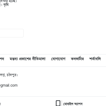
দেওয়া হচ্ছে।
। কৃষি
মেরিল প্রথম আলো সমালোচক
৯
পুরস্কার ২০২৫ : সেরা অভিনেতার
চূড়ান্ত মনোনয়নে জায়গা করে নিলেন
চাঁদপুরের শান্ত চন্দ্র সূত্রধর
চাঁদপুরে জাতীয় বিজ্ঞান ও প্রযুক্তি
১০
সপ্তাহ উদযাপনের লক্ষে প্রস্তুতিমূলক
সভা
াপন
মন্তব্য প্রকাশের নীতিমালা
যোগাযোগ
কনভার্টার
শর্তাবলি
বাংলা নববর্ষ আমাদের বাঙালি
১১
সংস্কৃতি ও ঐতিহ্যের প্রাণের উৎসব :
্ন, চাঁদপুর।
চাঁদপুর জেলা প্রশাসক
@gmail.com
চাঁদপুর শহরের হাসান আলী উচ্চ
১২
বিদ্যালয় মাঠ সংরক্ষণ ও উন্নয়নে ৩৫
লাখ টাকার কাজ শুরু
র
মোবাইল অ্যাপস