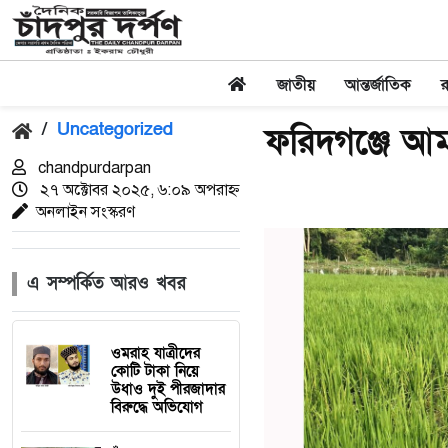
জাতীয়
আন্তর্জাতিক
/
Uncategorized
ফরিদগঞ্জে আমন
chandpurdarpan
২৭ অক্টোবর ২০২৫, ৬:০৯ অপরাহ্ন
অনলাইন সংস্করণ
এ সম্পর্কিত আরও খবর
ওমরাহ যাত্রীদের
কোটি টাকা নিয়ে
উধাও দুই পীরজাদার
বিরুদ্ধে অভিযোগ