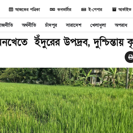
আজকের পত্রিকা
কনভার্টার
ই-পেপার
আর্কাইভ
রাজনীতি
অর্থনীতি
চাঁদপুর
সারাদেশ
খেলাধুলা
অপরাধ
খেতে ইঁদুরের উপদ্রব, দুশ্চিন্তায় 