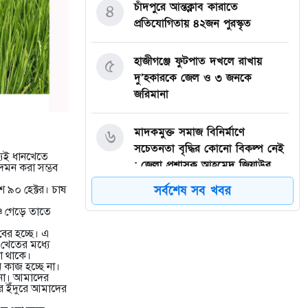
চাঁদপুরে আন্তক্লাব কারাতে
৪
প্রতিযোগিতায় ৪২জন পুরস্কৃত
হাজীগঞ্জে ফুটপাত দখলে রাখায়
৫
দু’হকারকে জেল ও ৩ জনকে
জরিমানা
মাদকমুক্ত সমাজ বিনির্মাণে
৬
সচেতনতা বৃদ্ধির কোনো বিকল্প নেই
যেই ধানখেতে
: জেলা প্রশাসক আহমেদ জিয়াউর
 দমন করা সম্ভব
রহমান
সর্বশেষ সব খবর
শ ৯০ হেক্টর। চাষ
চি গেড়ে তাতে
হাজীগঞ্জে প্রেসক্লাব থেকে
৭
বের হচ্ছে। এ
সাংবাদিককে তুলে নিয়ে মারধর :
 খেতের মধ্যে
আটক ২, হোটেল সিলগালা
া থাকে।
 কাজ হচ্ছে না।
ে না। আমাদের
 ইঁদুরে আমাদের
মতলব উত্তরে কালাম এন্টারপ্রাইজের
৮
মালিককে ২৫ হাজার টাকা জরিমানা