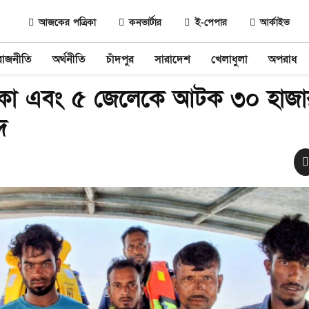
আজকের পত্রিকা
কনভার্টার
ই-পেপার
আর্কাইভ
রাজনীতি
অর্থনীতি
চাঁদপুর
সারাদেশ
খেলাধুলা
অপরাধ
ৌকা এবং ৫ জেলেকে আটক ৩০ হাজা
দ