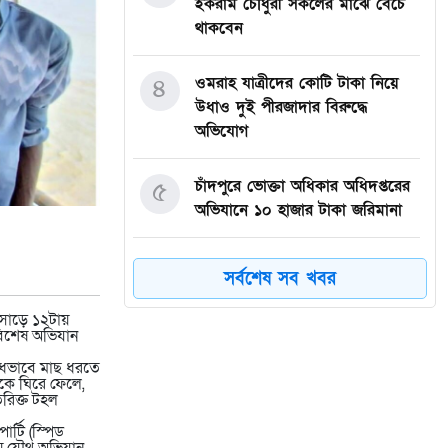
ইকরাম চৌধুরী সকলের মাঝে বেঁচে
থাকবেন
৪
ওমরাহ যাত্রীদের কোটি টাকা নিয়ে
উধাও দুই পীরজাদার বিরুদ্ধে
অভিযোগ
৫
চাঁদপুরে ভোক্তা অধিকার অধিদপ্তরের
অভিযানে ১০ হাজার টাকা জরিমানা
৬
চাঁদপুরে যাত্রীবাহী বাসের ধাক্কায় এক
সর্বশেষ সব খবর
বৃদ্ধা নিহত
 সাড়ে ১২টায়
 বিশেষ অভিযান
৭
চাঁদপুরে আন্তক্লাব কারাতে
প্রতিযোগিতায় ৪২জন পুরস্কৃত
ৈধভাবে মাছ ধরতে
কে ঘিরে ফেলে,
িরিক্ত টহল
৮
হাজীগঞ্জে ফুটপাত দখলে রাখায়
র্টি (স্পিড
দু’হকারকে জেল ও ৩ জনকে