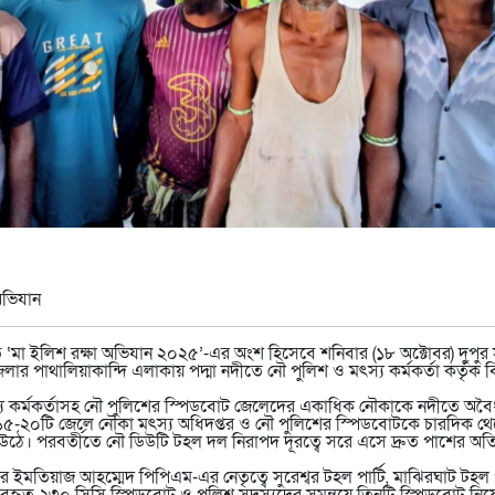
অভিযান
ত ‘মা ইলিশ রক্ষা অভিযান ২০২৫’-এর অংশ হিসেবে শনিবার (১৮ অক্টোবর) দুপুর
র পাথালিয়াকান্দি এলাকায় পদ্মা নদীতে নৌ পুলিশ ও মৎস্য কর্মকর্তা কর্তৃক
 কর্মকর্তাসহ নৌ পুলিশের স্পিডবোট জেলেদের একাধিক নৌকাকে নদীতে অব
 ১৫-২০টি জেলে নৌকা মৎস্য অধিদপ্তর ও নৌ পুলিশের স্পিডবোটকে চারদিক থে
য়ে উঠে। পরবর্তীতে নৌ ডিউটি টহল দল নিরাপদ দূরত্বে সরে এসে দ্রুত পাশের অত
 ইমতিয়াজ আহম্মেদ পিপিএম-এর নেতৃত্বে সুরেশ্বর টহল পার্টি, মাঝিরঘাট টহল পা