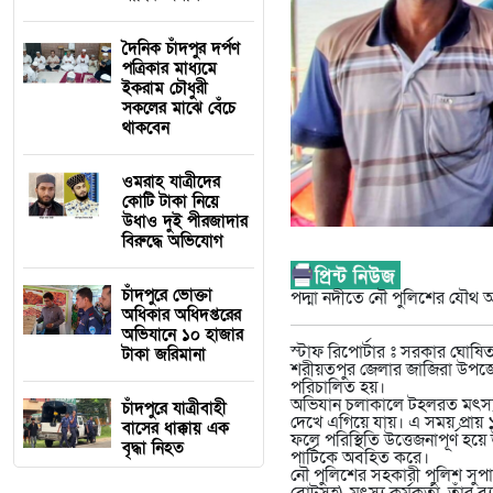
দৈনিক চাঁদপুর দর্পণ
পত্রিকার মাধ্যমে
ইকরাম চৌধুরী
সকলের মাঝে বেঁচে
থাকবেন
ওমরাহ যাত্রীদের
কোটি টাকা নিয়ে
উধাও দুই পীরজাদার
বিরুদ্ধে অভিযোগ
চাঁদপুরে ভোক্তা
পদ্মা নদীতে নৌ পুলিশের যৌথ 
অধিকার অধিদপ্তরের
অভিযানে ১০ হাজার
স্টাফ রিপোর্টার ঃ সরকার ঘোষি
টাকা জরিমানা
শরীয়তপুর জেলার জাজিরা উপজেলা
পরিচালিত হয়।
অভিযান চলাকালে টহলরত মৎস্য
চাঁদপুরে যাত্রীবাহী
দেখে এগিয়ে যায়। এ সময় প্রায়
বাসের ধাক্কায় এক
ফলে পরিস্থিতি উত্তেজনাপূর্ণ হ
বৃদ্ধা নিহত
পার্টিকে অবহিত করে।
নৌ পুলিশের সহকারী পুলিশ সুপার