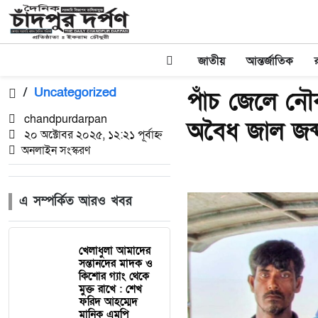
জাতীয়
আন্তর্জাতিক
/
Uncategorized
পাঁচ জেলে ন
chandpurdarpan
অবৈধ জাল জব্
২০ অক্টোবর ২০২৫, ১২:২১ পূর্বাহ্ন
অনলাইন সংস্করণ
এ সম্পর্কিত আরও খবর
খেলাধুলা আমাদের
সন্তানদের মাদক ও
কিশোর গ্যাং থেকে
মুক্ত রাখে : শেখ
ফরিদ আহম্মেদ
মানিক এমপি