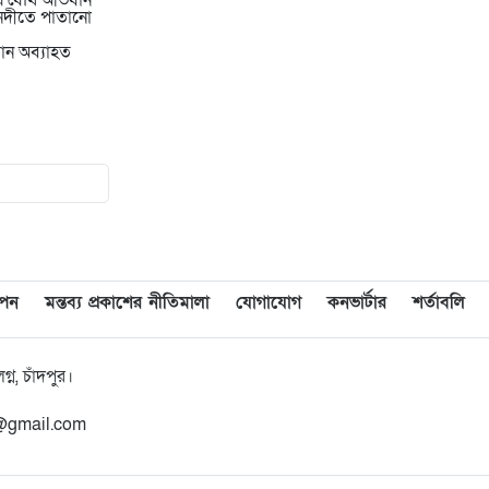
িয়ে যৌথ অভিযান
নদীতে পাতানো
জরিমানা
যান অব্যাহত
৯
মাদকমুক্ত সমাজ বিনির্মাণে
সচেতনতা বৃদ্ধির কোনো বিকল্প নেই
: জেলা প্রশাসক আহমেদ জিয়াউর
রহমান
১০
হাজীগঞ্জে প্রেসক্লাব থেকে
সাংবাদিককে তুলে নিয়ে মারধর :
আটক ২, হোটেল সিলগালা
াপন
মন্তব্য প্রকাশের নীতিমালা
যোগাযোগ
কনভার্টার
শর্তাবলি
১১
মতলব উত্তরে কালাম এন্টারপ্রাইজের
মালিককে ২৫ হাজার টাকা জরিমানা
ন, চাঁদপুর।
১২
মেরিল প্রথম আলো সমালোচক
n@gmail.com
পুরস্কার ২০২৫ : সেরা অভিনেতার
চূড়ান্ত মনোনয়নে জায়গা করে নিলেন