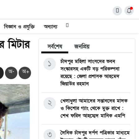
বিজ্ঞান ও প্রযুক্তি
অন্যান্য
র মিটার
সর্বশেষ
জনপ্রিয়
১
চাঁদপুর মহিলা সাংসদের ভবন
সংস্কারসহ একটি বড় পরিকল্পনা
অ-
অ+
রয়েছে : জেলা প্রশাসক আহমেদ
জিয়াউর রহমান
২
খেলাধুলা আমাদের সন্তানদের মাদক
ও কিশোর গ্যাং থেকে মুক্ত রাখে :
শেখ ফরিদ আহম্মেদ মানিক এমপি
৩
দৈনিক চাঁদপুর দর্পণ পত্রিকার মাধ্যমে