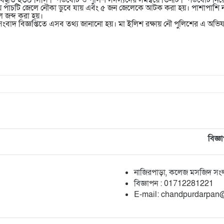
র ব্যবহৃত ২৩০ সিসি স্পিডবোট ও পুলিশ সদস্যদের সমন্বয়ে তিনটি স্পিডবোট ন
 পাঁচটি জেলে নৌকা ডুবে যায় এবং ৫ জন জেলেকে আটক করা হয়। পাশাপাশি 
ল জব্দ করা হয়।
সংবাদ বিজ্ঞপ্তিতে এসব তথ্য জানানো হয়। মা ইলিশ রক্ষায় নৌ পুলিশের এ অভি
বিজ্ঞ
নাজিরপাড়া, কলেজ মসজিদ সংলগ্
‎বিজ্ঞাপন : 01712281221
‎E-mail: chandpurdarpa