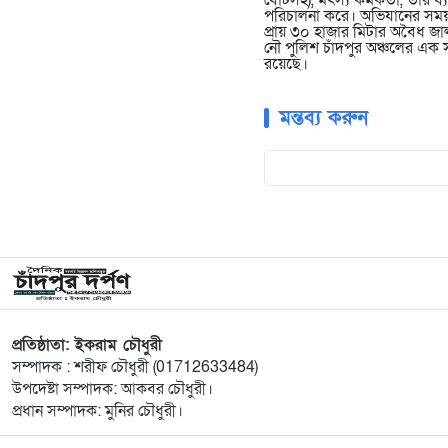
বোটসহ), মৎস্য কর্মকর্তা, তাঁ
পরিচালনা করে। অভিযানের সময়
প্রায় ৩০ হাজার মিটার অবৈধ জা
নৌ পুলিশ চাঁদপুর অঞ্চলের এক 
রয়েছে।
মন্তব্য করুন
প্রতিষ্ঠাতা: ইকরাম চৌধুরী
সম্পাদক : শরীফ চৌধুরী (01712633484)
উপদেষ্টা সম্পাদক: আকবর চৌধুরী।
প্রধান সম্পাদক: মুনির চৌধুরী।