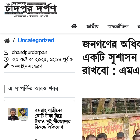
জাতীয়
আন্তর্জাতিক
/
Uncategorized
জনগণের অধিকার
chandpurdarpan
একটি সুশাসন 
২০ অক্টোবর ২০২৫, ১২:১৪ পূর্বাহ্ন
অনলাইন সংস্করণ
রাখবো : এমএ হ
এ সম্পর্কিত আরও খবর
ওমরাহ যাত্রীদের
কোটি টাকা নিয়ে
উধাও দুই পীরজাদার
বিরুদ্ধে অভিযোগ