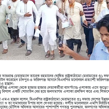
 ভারপ্রাপ্ত চেয়ারম্যান তারেক রহমানের ঘোষিত রাষ্ট্রকাঠামো মেরামতের ৩১ দফা
াউন করেছেন চাঁদপুর-৪ ফরিদগঞ্জ আসনে বিএনপির মনোনয়ন প্রত্যাশী ফরিদগঞ
 হান্নান।
িভিন্ন এলাকা থেকে হাজার হাজার নেতাকর্মীরা বাসস্ট্যাণ্ড এলাকায় এসে জড়ো
্বে বিশাল একটি শোডাউন বের হয়ে জনসমাগম এলাকা প্রদক্ষিণ করে এবং লিফ
ে এমএ হান্নান বলেন, বিএনপির রাষ্ট্রকাঠামো মেরামতের ৩১ দফায় দেশের উন্নয়
স্যা ও তা সমাধানের উপায় বলে দেওয়া হয়েছে। দলীয় মনোনয়নে এমপি নির্বাচ
ের মৌলিক অধিকার আদায়ের পাশাপাশি গণতন্ত্র পুনরুদ্ধার, জনগণের অধিকার প