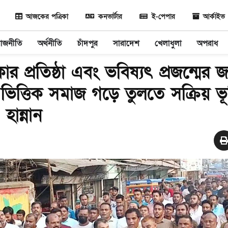
আজকের পত্রিকা
কনভার্টার
ই-পেপার
আর্কাইভ
রাজনীতি
অর্থনীতি
চাঁদপুর
সারাদেশ
খেলাধুলা
অপরাধ
 প্রতিষ্ঠা এবং ভবিষ্যৎ প্রজন্মের জ
ভিত্তিক সমাজ গড়ে তুলতে সক্রিয় ভ
ান্নান