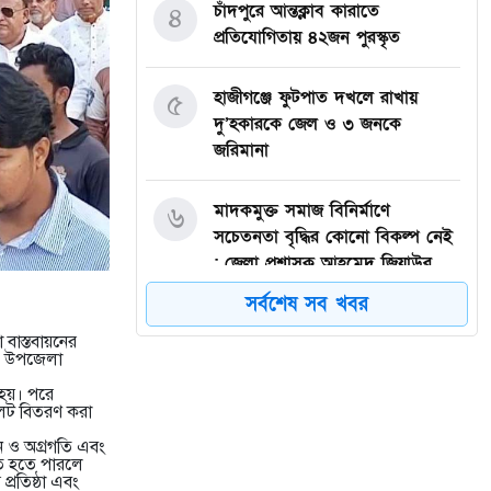
চাঁদপুরে আন্তক্লাব কারাতে
৪
প্রতিযোগিতায় ৪২জন পুরস্কৃত
হাজীগঞ্জে ফুটপাত দখলে রাখায়
৫
দু’হকারকে জেল ও ৩ জনকে
জরিমানা
মাদকমুক্ত সমাজ বিনির্মাণে
৬
সচেতনতা বৃদ্ধির কোনো বিকল্প নেই
: জেলা প্রশাসক আহমেদ জিয়াউর
রহমান
সর্বশেষ সব খবর
 বাস্তবায়নের
হাজীগঞ্জে প্রেসক্লাব থেকে
৭
্জ উপজেলা
সাংবাদিককে তুলে নিয়ে মারধর :
 হয়। পরে
আটক ২, হোটেল সিলগালা
লেট বিতরণ করা
ন ও অগ্রগতি এবং
মতলব উত্তরে কালাম এন্টারপ্রাইজের
৮
িত হতে পারলে
্রতিষ্ঠা এবং
মালিককে ২৫ হাজার টাকা জরিমানা