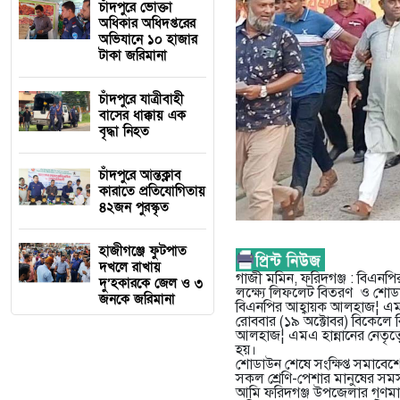
চাঁদপুরে ভোক্তা
অধিকার অধিদপ্তরের
অভিযানে ১০ হাজার
টাকা জরিমানা
চাঁদপুরে যাত্রীবাহী
বাসের ধাক্কায় এক
বৃদ্ধা নিহত
চাঁদপুরে আন্তক্লাব
কারাতে প্রতিযোগিতায়
৪২জন পুরস্কৃত
হাজীগঞ্জে ফুটপাত
দখলে রাখায়
গাজী মমিন, ফরিদগঞ্জ : বিএনপির
দু’হকারকে জেল ও ৩
লক্ষ্যে লিফলেট বিতরণ ও শোড
জনকে জরিমানা
বিএনপির আহ্বায়ক আলহাজ¦ এমএ
রোববার (১৯ অক্টোবর) বিকেলে ব
আলহাজ¦ এমএ হান্নানের নেতৃত
হয়।
শোডাউন শেষে সংক্ষিপ্ত সমাবেশ
সকল শ্রেণি-পেশার মানুষের সম
আমি ফরিদগঞ্জ উপজেলার গণমানুষ