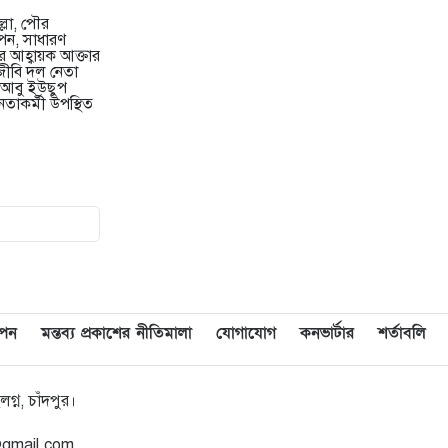
্লা, পৌর
পন, সাধারণ
মেরিল প্রথম আলো সমালোচক
৯
 আহ্বায়ক আক্তার
জীবি দল নেতা
পুরস্কার ২০২৫ : সেরা অভিনেতার
ব আবু ইউছুপ
চূড়ান্ত মনোনয়নে জায়গা করে নিলেন
াকর্মী উপস্থিত
চাঁদপুরের শান্ত চন্দ্র সূত্রধর
চাঁদপুরে জাতীয় বিজ্ঞান ও প্রযুক্তি
১০
সপ্তাহ উদযাপনের লক্ষে প্রস্তুতিমূলক
সভা
বাংলা নববর্ষ আমাদের বাঙালি
১১
সংস্কৃতি ও ঐতিহ্যের প্রাণের উৎসব :
চাঁদপুর জেলা প্রশাসক
াপন
মন্তব্য প্রকাশের নীতিমালা
যোগাযোগ
কনভার্টার
শর্তাবলি
চাঁদপুর শহরের হাসান আলী উচ্চ
১২
্ন, চাঁদপুর।
বিদ্যালয় মাঠ সংরক্ষণ ও উন্নয়নে ৩৫
লাখ টাকার কাজ শুরু
@gmail.com