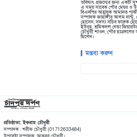
ভবিষ্যৎ প্রজন্মের জন্য একটি 
এ সময় সাবেক পৌর মেয়র ও উপজে
বিএনপির আহ্বায়ক আমানত গাজী
সম্পাদক জাহাঙ্গীর আলম নান্ট
হোসেন, সদস্য সচিব ফারুক হোস
ইউনুছ, শ্রমিকদল নেতা জিয়ারউর
চৌধুরী শাওন, পৌর ছাত্রদলের 
ছিলেন।
মন্তব্য করুন
প্রতিষ্ঠাতা: ইকরাম চৌধুরী
সম্পাদক : শরীফ চৌধুরী (01712633484)
উপদেষ্টা সম্পাদক: আকবর চৌধুরী।