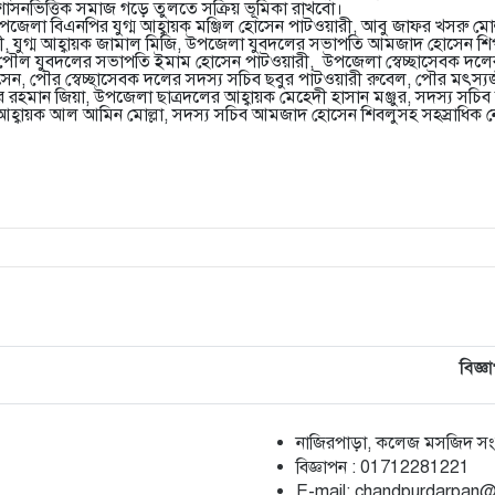
সুশাসনভিত্তিক সমাজ গড়ে তুলতে সক্রিয় ভূমিকা রাখবো।
লা বিএনপির যুগ্ম আহ্বায়ক মঞ্জিল হোসেন পাটওয়ারী, আবু জাফর খসরু মোল
, যুগ্ম আহ্বায়ক জামাল মিজি, উপজেলা যুবদলের সভাপতি আমজাদ হোসেন শি
ু, পৌল যুবদলের সভাপতি ইমাম হোসেন পাটওয়ারী, উপজেলা স্বেচ্ছাসেবক দলের
েন, পৌর স্বেচ্ছাসেবক দলের সদস্য সচিব ছবুর পাটওয়ারী রুবেল, পৌর মৎস্য
 রহমান জিয়া, উপজেলা ছাত্রদলের আহ্বায়ক মেহেদী হাসান মঞ্জুর, সদস্য সচি
আহ্বায়ক আল আমিন মোল্লা, সদস্য সচিব আমজাদ হোসেন শিবলুসহ সহস্রাধিক নেত
বিজ্ঞ
নাজিরপাড়া, কলেজ মসজিদ সংলগ
‎বিজ্ঞাপন : 01712281221
‎E-mail: chandpurdarpan