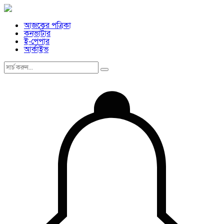
আজকের পত্রিকা
কনভার্টার
ই-পেপার
আর্কাইভ