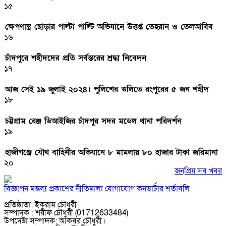
১৫
ক্ষেপণাস্ত্র ছোড়ার পাল্টা পাল্টি অভিযানে উত্তপ্ত তেহরান ও তেলআবিব
১৬
চাঁদপুরে শহীদদের প্রতি সর্বস্তরের শ্রদ্ধা নিবেদন
১৭
আজ সেই ১৯ জুলাই ২০২৪। পুলিশের গুলিতে রংপুরের ৫ জন শহীদ
১৮
চট্টগ্রাম রেঞ্জ ডিআইজির চাঁদপুর সদর মডেল থানা পরিদর্শন
১৯
হাজীগঞ্জে যৌথ বাহিনীর অভিযানে ৮ মামলায় ৮০ হাজার টাকা জরিমানা
২০
জনপ্রিয় সব খবর
বিজ্ঞাপন
মন্তব্য প্রকাশের নীতিমালা
যোগাযোগ
কনভার্টার
শর্তাবলি
প্রতিষ্ঠাতা: ইকরাম চৌধুরী
সম্পাদক : শরীফ চৌধুরী (01712633484)
উপদেষ্টা সম্পাদক: আকবর চৌধুরী।