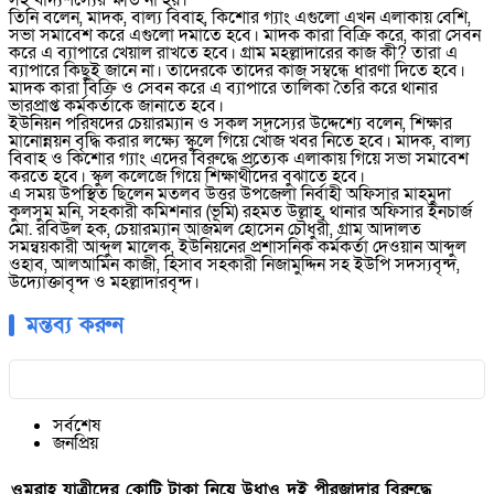
সহ খাদ্যশস্যের ক্ষতি না হয়।
তিনি বলেন, মাদক, বাল্য বিবাহ, কিশোর গ্যাং এগুলো এখন এলাকায় বেশি,
সভা সমাবেশ করে এগুলো দমাতে হবে। মাদক কারা বিক্রি করে, কারা সেবন
করে এ ব্যাপারে খেয়াল রাখতে হবে। গ্রাম মহল্লাদারের কাজ কী? তারা এ
ব্যাপারে কিছুই জানে না। তাদেরকে তাদের কাজ সম্বন্ধে ধারণা দিতে হবে।
মাদক কারা বিক্রি ও সেবন করে এ ব্যাপারে তালিকা তৈরি করে থানার
ভারপ্রাপ্ত কর্মকর্তাকে জানাতে হবে।
ইউনিয়ন পরিষদের চেয়ারম্যান ও সকল সদস্যের উদ্দেশ্যে বলেন, শিক্ষার
মানোন্নয়ন বৃদ্ধি করার লক্ষ্যে স্কুলে গিয়ে খোঁজ খবর নিতে হবে। মাদক, বাল্য
বিবাহ ও কিশোর গ্যাং এদের বিরুদ্ধে প্রত্যেক এলাকায় গিয়ে সভা সমাবেশ
করতে হবে। স্কুল কলেজে গিয়ে শিক্ষার্থীদের বুঝাতে হবে।
এ সময় উপস্থিত ছিলেন মতলব উত্তর উপজেলা নির্বাহী অফিসার মাহমুদা
কুলসুম মনি, সহকারী কমিশনার (ভূমি) রহমত উল্লাহ, থানার অফিসার ইনচার্জ
মো. রবিউল হক, চেয়ারম্যান আজমল হোসেন চৌধুরী, গ্রাম আদালত
সমন্বয়কারী আব্দুল মালেক, ইউনিয়নের প্রশাসনিক কর্মকর্তা দেওয়ান আব্দুল
ওহাব, আলআমিন কাজী, হিসাব সহকারী নিজামুদ্দিন সহ ইউপি সদস্যবৃন্দ,
উদ্যোক্তাবৃন্দ ও মহল্লাদারবৃন্দ।
মন্তব্য করুন
সর্বশেষ
জনপ্রিয়
ওমরাহ যাত্রীদের কোটি টাকা নিয়ে উধাও দুই পীরজাদার বিরুদ্ধে