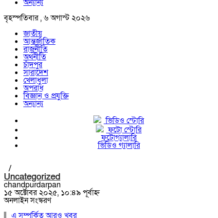
অন্যান্য
বৃহস্পতিবার , ৬ অগাস্ট ২০২৬
জাতীয়
আন্তর্জাতিক
রাজনীতি
অর্থনীতি
চাঁদপুর
সারাদেশ
খেলাধুলা
অপরাধ
বিজ্ঞান ও প্রযুক্তি
অন্যান্য
ভিডিও স্টোরি
ফটো স্টোরি
ফটোগ্যালারি
ভিডিও গ্যালারি
/
Uncategorized
chandpurdarpan
১৫ অক্টোবর ২০২৫, ১০:৪৯ পূর্বাহ্ন
অনলাইন সংস্করণ
এ সম্পর্কিত আরও খবর