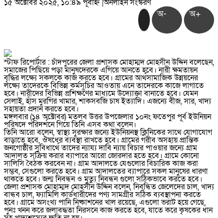
১৫ অক্টোবর ২০২৫, ১০:৪৯ পূর্বাহ্ন
|
অনলাইন সংস্করণ
অ-
অ+
স্টাফ রিপোর্টার : চাঁদপুরের জেলা প্রশাসক মোহাম্মদ মোহসীন উদ্দিন বলেছেন,
সমাজের পিছিয়ে পড়া মানুষদেরকে এগিয়ে আনতে হবে। নারী ক্ষমতায়ন
বৃদ্ধির লক্ষ্যে সকলকে কাজ করতে হবে। গ্রামের আর্থসামাজিক উন্নয়নের
লক্ষ্যে তাদেরকে বিভিন্ন কর্মসূচির আওতায় এনে তাদেরকে কাজে লাগাতে
হবে। নারীদের বিভিন্ন প্রশিক্ষণের মাধ্যমে উদ্যোক্তা বানাতে হবে। যেমন
সেলাই, হাঁস মুরগির খামার, শাকসবজি চাষ ইত্যাদি। এজন্যে বীজ, সার, খাদ্য
সহায়তা প্রদান করতে হবে।
মঙ্গলবার (১৪ অক্টোবর) মতলব উত্তর উপজেলার ১০নং ফতেপুর পূর্ব ইউনিয়ন
পরিষদে পরিদর্শনে গিয়ে তিনি এসব কথা বলেন।
তিনি আরো বলেন, স্বাস্থ্য সুরক্ষার জন্যে ইউনিয়নস্থ ক্লিনিকের সাথে যোগাযোগ
বাড়াতে হবে, ঔষধের ব্যবস্থা রাখতে হবে। গ্রামের গরীব অসহায় প্রান্তিক
জনগোষ্ঠীর সুবিধার্থে তাদের ন্যায্য দাবি ন্যায় বিচার পাওয়ার জন্যে গ্রাম
আদালত সক্রিয় করার ব্যাপারে আরো জোরদার হতে হবে। গ্রামে কোনো
সালিসি বৈঠক করবেন না। গ্রাম আদালতে যেগুলোর বিচারিক কাজ করা
সম্ভব, সেগুলো করতে হবে। গ্রাম আদালতের ব্যাপারে সকল মানুষের ধারণা
থাকতে হবে। জন্ম নিবন্ধন ও মৃত্যু নিবন্ধন গুলো সঠিকভাবে করতে হবে।
জেলা প্রশাসক মোহাম্মদ মোহসীন উদ্দিন বলেন, নিবন্ধিত জেলেদের চাল, খাদ্য
বান্ধব চাল, ফ্যামিলি কার্ডধারীদের পণ্য সামগ্রীর সঠিক ব্যবস্থাপনা করতে
হবে। গ্রামে অসংখ্য পানি নিষ্কাশনের খাল রয়েছে, এগুলো ভরাট হয়ে গেছে,
পুনঃ খনন করে জলাবদ্ধতা নিরসনে কাজ করতে হবে, যাতে করে কৃষকের ধান