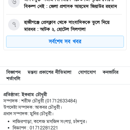
৬
বিকল্প নেই : জেলা প্রশাসক আহমেদ জিয়াউর রহমান
হাজীগঞ্জে প্রেসক্লাব থেকে সাংবাদিককে তুলে নিয়ে
৭
মারধর : আটক ২, হোটেল সিলগালা
সর্বশেষ সব খবর
মতলব উত্তরে কালাম এন্টারপ্রাইজের মালিককে ২৫
৮
হাজার টাকা জরিমানা
মেরিল প্রথম আলো সমালোচক পুরস্কার ২০২৫ : সেরা
৯
বিজ্ঞাপন
মন্তব্য প্রকাশের নীতিমালা
যোগাযোগ
কনভার্টার
অভিনেতার চূড়ান্ত মনোনয়নে জায়গা করে নিলেন
শর্তাবলি
চাঁদপুরের শান্ত চন্দ্র সূত্রধর
প্রতিষ্ঠাতা: ইকরাম চৌধুরী
চাঁদপুরে জাতীয় বিজ্ঞান ও প্রযুক্তি সপ্তাহ উদযাপনের
১০
সম্পাদক : শরীফ চৌধুরী (01712633484)
লক্ষে প্রস্তুতিমূলক সভা
উপদেষ্টা সম্পাদক: আকবর চৌধুরী।
প্রধান সম্পাদক: মুনির চৌধুরী।
বাংলা নববর্ষ আমাদের বাঙালি সংস্কৃতি ও ঐতিহ্যের
১১
নাজিরপাড়া, কলেজ মসজিদ সংলগ্ন, চাঁদপুর।
প্রাণের উৎসব : চাঁদপুর জেলা প্রশাসক
‎বিজ্ঞাপন : 01712281221