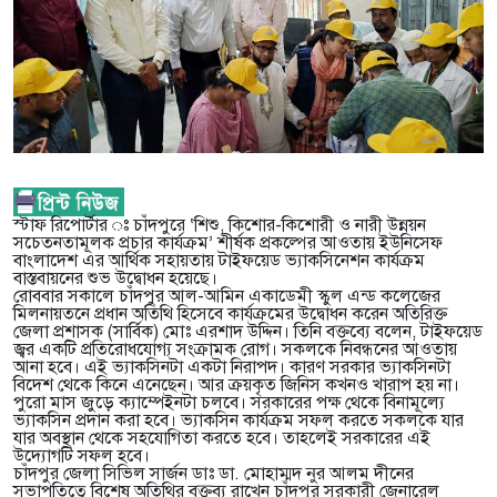
স্টাফ রিপোর্টার ঃ চাঁদপুরে ‘শিশু, কিশোর-কিশোরী ও নারী উন্নয়ন
সচেতনতামূলক প্রচার কার্যক্রম’ শীর্ষক প্রকল্পের আওতায় ইউনিসেফ
বাংলাদেশ এর আর্থিক সহায়তায় টাইফয়েড ভ্যাকসিনেশন কার্যক্রম
বাস্তবায়নের শুভ উদ্বোধন হয়েছে।
রোববার সকালে চাঁদপুর আল-আমিন একাডেমী স্কুল এন্ড কলেজের
মিলনায়তনে প্রধান অতিথি হিসেবে কার্যক্রমের উদ্বোধন করেন অতিরিক্ত
জেলা প্রশাসক (সার্বিক) মোঃ এরশাদ উদ্দিন। তিনি বক্তব্যে বলেন, টাইফয়েড
জ্বর একটি প্রতিরোধযোগ্য সংক্রামক রোগ। সকলকে নিবন্ধনের আওতায়
আনা হবে। এই ভ্যাকসিনটা একটা নিরাপদ। কারণ সরকার ভ্যাকসিনটা
বিদেশ থেকে কিনে এনেছেন। আর ক্রয়কৃত জিনিস কখনও খারাপ হয় না।
পুরো মাস জুড়ে ক্যাম্পেইনটা চলবে। সরকারের পক্ষ থেকে বিনামূল্যে
ভ্যাকসিন প্রদান করা হবে। ভ্যাকসিন কার্যক্রম সফল করতে সকলকে যার
যার অবস্থান থেকে সহযোগিতা করতে হবে। তাহলেই সরকারের এই
উদ্যোগটি সফল হবে।
চাঁদপুর জেলা সিভিল সার্জন ডাঃ ডা. মোহাম্মদ নুর আলম দীনের
সভাপতিত্বে বিশেষ অতিথির বক্তব্য রাখেন চাঁদপুর সরকারী জেনারেল