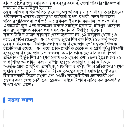
হাসপাতালের তত্বাবধায়ক ডাঃ মাহবুবুর রহমান, জেলা পরিবার পরিকল্পনা
কর্মকর্তা ডাঃ আমিনুল ইসলাম।
জেলা সিভিল সার্জন অফিসের মেডিকেল অফিসার ডাঃ শাখাওয়াত হোসেনের
পরিচালনায় এসময় জেলা তথ্য কর্মকর্তা তপন বেপারী, সদর উপজেলা
পরিবার পরিকল্পনা কর্মকর্তা ডাঃ রফিকুল ইসলাম ফয়সাল, আল-আমিন
একাডেমী স্কুল এন্ড কলেজের অধ্যক্ষ সাইফুল ইসলাম, চাঁদপুর প্রেসক্লাব
সাধারণ সম্পাদক কাদের পলাশসহ অন্যান্যরা উপস্থিত ছিলেন।
সভায় সিভিল সার্জন কার্যালয় থেকে জানানো হয়, ১২ অক্টোবর থেকে ১৩
নভেম্বর পর্যন্ত (শুক্রবার এবং সরকারি ছুটির দিন বাদ দিয়ে) ১৮ কর্ম দিবসে
জেলায় টাইফয়েড টিকাদান প্রদানে ৮ লাখ ৫হাজার ২শ’ ৪৫জন শিশুকে
টার্গেট করা হয়েছে। এর মধ্যে প্রাক-প্রাথমিক থেকে নবম শ্রেণি পর্যন্ত শিক্ষার্থী
হচ্ছে ৫ লাখ ৪১হাজার ৮শ’৪৪জন। ৯ মাস থেকে ১৫ মাস বয়সী শিক্ষা
প্রতিষ্ঠান বহির্ভূত শিশুর সংখ্যা ২লাখ ৬৩ হাজার ৪শ’ ১জন। ইতোমধ্যে ৪১
ভাগ শিশুর অনলাইন নিবন্ধন সম্পন্ন হয়েছে।এছাড়াও টিকা কার্যক্রমে
অন্তর্ভূক্ত প্রাক-প্রাথমিক, প্রাথমিক, মাধ্যমিক ও ধর্মীয় শিক্ষা প্রতিষ্ঠানের সংখ্যা
৩হাজার ৭শ’ ৫৮টি। কমিউনিটি টিকা কেন্দ্রের সংখ্যা ২হাজার ৪শ’ ২৪টি।
টিকাদানকারী টিমের সংখ্যা ৩শ’ ১৩টি। সর্বমোট টিকা প্রদানকারী ৬শ’
১৬জন এবং স্বেচ্ছাসেবী ৯শ’ ১৯জন। সর্বমোট প্রথম সারির তদারককারীর
সংখ্যা ৩শ’ ৩জন।
মন্তব্য করুন