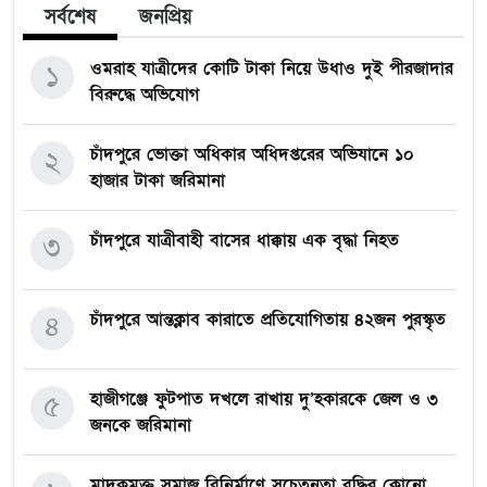
সর্বশেষ
জনপ্রিয়
ওমরাহ যাত্রীদের কোটি টাকা নিয়ে উধাও দুই পীরজাদার
১
বিরুদ্ধে অভিযোগ
চাঁদপুরে ভোক্তা অধিকার অধিদপ্তরের অভিযানে ১০
২
হাজার টাকা জরিমানা
চাঁদপুরে যাত্রীবাহী বাসের ধাক্কায় এক বৃদ্ধা নিহত
৩
চাঁদপুরে আন্তক্লাব কারাতে প্রতিযোগিতায় ৪২জন পুরস্কৃত
৪
হাজীগঞ্জে ফুটপাত দখলে রাখায় দু’হকারকে জেল ও ৩
৫
জনকে জরিমানা
মাদকমুক্ত সমাজ বিনির্মাণে সচেতনতা বৃদ্ধির কোনো