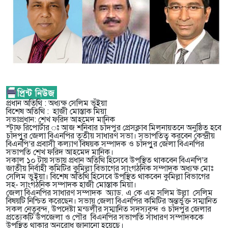
প্রধান অতিথি : অধ্যক্ষ সেলিম ভূঁইয়া
বিশেষ অতিথি : হাজী মোস্তাক মিয়া
সভাপ্রধান: শেখ ফরিদ আহমেদ মানিক
স্টাফ রিপোর্টার ঃ আজ শনিবার চাঁদপুর প্রেসক্লাব মিলনায়তনে অনুষ্ঠিত হবে
চাঁদপুুর জেলা বিএনপির তৃতীয় সাধারণ সভা। সভাপতিত্ব করবেন কেন্দ্রীয়
বিএনপি’র প্রবাসী কল্যাণ বিষয়ক সম্পাদক ও চাঁদপুুর জেলা বিএনপির
সভাপতি শেখ ফরিদ আহমেদ মানিক।
সকাল ১০ টায় সভায় প্রধান অতিথি হিসেবে উপস্থিত থাকবেন বিএনপি’র
জাতীয় নির্বাহী কমিটির কুমিল্লা বিভাগের সাংগঠনিক সম্পাদক অধ্যক্ষ মোঃ
সেলিম ভুইয়া। বিশেষ অতিথি হিসেবে উপস্থিত থাকবেন কুমিল্লা বিভাগের
সহ- সাংগঠনিক সম্পাদক হাজী মোস্তাক মিয়া।
জেলা বিএনপির সাধারণ সম্পাদক অ্যাড. এ কে এম সলিম উল্লা সেলিম
বিষয়টি নিশ্চিত করেছেন। সভায় জেলা বিএনপির কমিটির অন্তর্ভুক্ত সম্মানিত
সকল নেতৃবৃন্দ, উপদেষ্টা মন্ডলীর সম্মানিত সদস্যবৃন্দ ও চাঁদপুর জেলার
প্রত্যেকটি উপজেলা ও পৌর বিএনপির সভাপতি সাধারণ সম্পাদককে
উপস্থিত থাকার অনুরোধ জানানো হয়েছে।