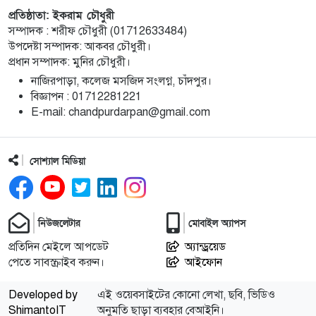
প্রতিষ্ঠাতা: ইকরাম চৌধুরী
চাঁদপুরে জাতীয় বিজ্ঞান ও প্রযুক্তি সপ্তাহ উদযাপনের
১০
সম্পাদক : শরীফ চৌধুরী (01712633484)
লক্ষে প্রস্তুতিমূলক সভা
উপদেষ্টা সম্পাদক: আকবর চৌধুরী।
প্রধান সম্পাদক: মুনির চৌধুরী।
বাংলা নববর্ষ আমাদের বাঙালি সংস্কৃতি ও ঐতিহ্যের
১১
নাজিরপাড়া, কলেজ মসজিদ সংলগ্ন, চাঁদপুর।
প্রাণের উৎসব : চাঁদপুর জেলা প্রশাসক
‎বিজ্ঞাপন : 01712281221
‎E-mail: chandpurdarpan@gmail.com
চাঁদপুর শহরের হাসান আলী উচ্চ বিদ্যালয় মাঠ সংরক্ষণ
১২
ও উন্নয়নে ৩৫ লাখ টাকার কাজ শুরু
সোশ্যাল মিডিয়া
মতলব উত্তরে প্রেমিকের বাড়িতে বিয়ের দাবিতে
১৩
প্রেমিকার অনশন, পলাতক প্রেমিক
নিউজলেটার
মোবাইল অ্যাপস
চীন সফরের জন্য বিএনপির ২০ সদস্যের প্রতিনিধি দলে
প্রতিদিন মেইলে আপডেট
১৪
অ্যান্ড্রয়েড
পেতে সাবস্ক্রাইব করুন।
আইফোন
সাবেক এমপি রাশেদা বেগম হীরা
Developed by
এই ওয়েবসাইটের কোনো লেখা, ছবি, ভিডিও
চাঁদপুর পৌরসভার রাজস্ব আদায়ে অনিয়ম, বিদ্যুৎ কেন্দ্রের
১৫
ShimantoIT
অনুমতি ছাড়া ব্যবহার বেআইনি।