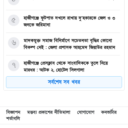
হাজীগঞ্জে ফুটপাত দখলে রাখায় দু’হকারকে জেল ও ৩
৫
জনকে জরিমানা
মাদকমুক্ত সমাজ বিনির্মাণে সচেতনতা বৃদ্ধির কোনো
৬
বিকল্প নেই : জেলা প্রশাসক আহমেদ জিয়াউর রহমান
হাজীগঞ্জে প্রেসক্লাব থেকে সাংবাদিককে তুলে নিয়ে
৭
মারধর : আটক ২, হোটেল সিলগালা
সর্বশেষ সব খবর
মতলব উত্তরে কালাম এন্টারপ্রাইজের মালিককে ২৫
৮
হাজার টাকা জরিমানা
মেরিল প্রথম আলো সমালোচক পুরস্কার ২০২৫ : সেরা
৯
বিজ্ঞাপন
মন্তব্য প্রকাশের নীতিমালা
যোগাযোগ
কনভার্টার
অভিনেতার চূড়ান্ত মনোনয়নে জায়গা করে নিলেন
শর্তাবলি
চাঁদপুরের শান্ত চন্দ্র সূত্রধর