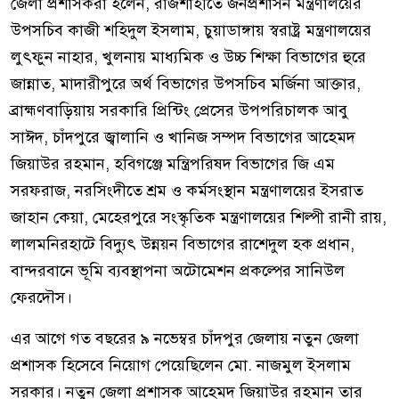
জেলা প্রশাসকরা হলেন, রাজশাহীতে জনপ্রশাসন মন্ত্রণালয়ের
উপসচিব কাজী শহিদুল ইসলাম, চুয়াডাঙ্গায় স্বরাষ্ট্র মন্ত্রণালয়ের
লুৎফুন নাহার, খুলনায় মাধ্যমিক ও উচ্চ শিক্ষা বিভাগের হুরে
জান্নাত, মাদারীপুরে অর্থ বিভাগের উপসচিব মর্জিনা আক্তার,
ব্রাহ্মণবাড়িয়ায় সরকারি প্রিন্টিং প্রেসের উপপরিচালক আবু
সাঈদ, চাঁদপুরে জ্বালানি ও খানিজ সম্পদ বিভাগের আহেমদ
জিয়াউর রহমান, হবিগঞ্জে মন্ত্রিপরিষদ বিভাগের জি এম
সরফরাজ, নরসিংদীতে শ্রম ও কর্মসংস্থান মন্ত্রণালয়ের ইসরাত
জাহান কেয়া, মেহেরপুরে সংস্কৃতিক মন্ত্রণালয়ের শিল্পী রানী রায়,
লালমনিরহাটে বিদ্যুৎ উন্নয়ন বিভাগের রাশেদুল হক প্রধান,
বান্দরবানে ভূমি ব্যবস্থাপনা অটোমেশন প্রকল্পের সানিউল
ফেরদৌস।
এর আগে গত বছরের ৯ নভেম্বর চাঁদপুর জেলায় নতুন জেলা
প্রশাসক হিসেবে নিয়োগ পেয়েছিলেন মো. নাজমুল ইসলাম
সরকার। নতুন জেলা প্রশাসক আহেমদ জিয়াউর রহমান তার