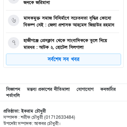
জনকে জরিমানা
মাদকমুক্ত সমাজ বিনির্মাণে সচেতনতা বৃদ্ধির কোনো
৬
বিকল্প নেই : জেলা প্রশাসক আহমেদ জিয়াউর রহমান
হাজীগঞ্জে প্রেসক্লাব থেকে সাংবাদিককে তুলে নিয়ে
৭
মারধর : আটক ২, হোটেল সিলগালা
সর্বশেষ সব খবর
মতলব উত্তরে কালাম এন্টারপ্রাইজের মালিককে ২৫
৮
হাজার টাকা জরিমানা
মেরিল প্রথম আলো সমালোচক পুরস্কার ২০২৫ : সেরা
৯
বিজ্ঞাপন
মন্তব্য প্রকাশের নীতিমালা
যোগাযোগ
কনভার্টার
অভিনেতার চূড়ান্ত মনোনয়নে জায়গা করে নিলেন
শর্তাবলি
চাঁদপুরের শান্ত চন্দ্র সূত্রধর
প্রতিষ্ঠাতা: ইকরাম চৌধুরী
চাঁদপুরে জাতীয় বিজ্ঞান ও প্রযুক্তি সপ্তাহ উদযাপনের
১০
সম্পাদক : শরীফ চৌধুরী (01712633484)
লক্ষে প্রস্তুতিমূলক সভা
উপদেষ্টা সম্পাদক: আকবর চৌধুরী।