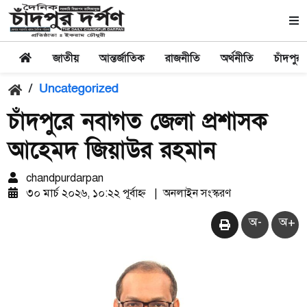
জাতীয়
আন্তর্জাতিক
রাজনীতি
অর্থনীতি
চাঁদপুর
/
Uncategorized
চাঁদপুরে নবাগত জেলা প্রশাসক
আহেমদ জিয়াউর রহমান
chandpurdarpan
৩০ মার্চ ২০২৬, ১০:২২ পূর্বাহ্ন
|
অনলাইন সংস্করণ
অ-
অ+