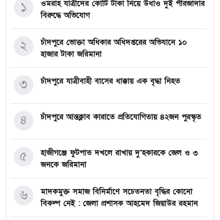
ওমরাহ যাত্রীদের কোটি টাকা নিয়ে উধাও দুই পীরজাদার
১
বিরুদ্ধে অভিযোগ
চাঁদপুরে ভোক্তা অধিকার অধিদপ্তরের অভিযানে ১০
২
হাজার টাকা জরিমানা
চাঁদপুরে যাত্রীবাহী বাসের ধাক্কায় এক বৃদ্ধা নিহত
৩
চাঁদপুরে আন্তক্লাব কারাতে প্রতিযোগিতায় ৪২জন পুরস্কৃত
৪
হাজীগঞ্জে ফুটপাত দখলে রাখায় দু’হকারকে জেল ও ৩
৫
জনকে জরিমানা
মাদকমুক্ত সমাজ বিনির্মাণে সচেতনতা বৃদ্ধির কোনো
৬
বিকল্প নেই : জেলা প্রশাসক আহমেদ জিয়াউর রহমান