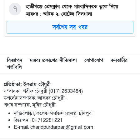
হাজীগঞ্জে প্রেসক্লাব থেকে সাংবাদিককে তুলে নিয়ে
৭
মারধর : আটক ২, হোটেল সিলগালা
সর্বশেষ সব খবর
মতলব উত্তরে কালাম এন্টারপ্রাইজের মালিককে ২৫
৮
হাজার টাকা জরিমানা
মেরিল প্রথম আলো সমালোচক পুরস্কার ২০২৫ : সেরা
৯
বিজ্ঞাপন
মন্তব্য প্রকাশের নীতিমালা
যোগাযোগ
কনভার্টার
অভিনেতার চূড়ান্ত মনোনয়নে জায়গা করে নিলেন
শর্তাবলি
চাঁদপুরের শান্ত চন্দ্র সূত্রধর
প্রতিষ্ঠাতা: ইকরাম চৌধুরী
চাঁদপুরে জাতীয় বিজ্ঞান ও প্রযুক্তি সপ্তাহ উদযাপনের
১০
সম্পাদক : শরীফ চৌধুরী (01712633484)
লক্ষে প্রস্তুতিমূলক সভা
উপদেষ্টা সম্পাদক: আকবর চৌধুরী।
প্রধান সম্পাদক: মুনির চৌধুরী।
বাংলা নববর্ষ আমাদের বাঙালি সংস্কৃতি ও ঐতিহ্যের
১১
নাজিরপাড়া, কলেজ মসজিদ সংলগ্ন, চাঁদপুর।
প্রাণের উৎসব : চাঁদপুর জেলা প্রশাসক
‎বিজ্ঞাপন : 01712281221
‎E-mail: chandpurdarpan@gmail.com
চাঁদপুর শহরের হাসান আলী উচ্চ বিদ্যালয় মাঠ সংরক্ষণ
১২