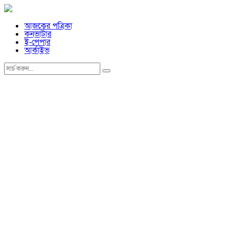
আজকের পত্রিকা
কনভার্টার
ই-পেপার
আর্কাইভ