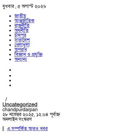
বুধবার , ৫ অগাস্ট ২০২৬
জাতীয়
আন্তর্জাতিক
রাজনীতি
অর্থনীতি
চাঁদপুর
সারাদেশ
খেলাধুলা
অপরাধ
বিজ্ঞান ও প্রযুক্তি
অন্যান্য
/
Uncategorized
chandpurdarpan
২৮ নভেম্বর ২০২৫, ১২:০৪ পূর্বাহ্ন
অনলাইন সংস্করণ
এ সম্পর্কিত আরও খবর