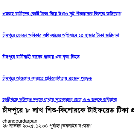
ওমরাহ যাত্রীদের কোটি টাকা নিয়ে উধাও দুই পীরজাদার বিরুদ্ধে অভিযোগ
চাঁদপুরে ভোক্তা অধিকার অধিদপ্তরের অভিযানে ১০ হাজার টাকা জরিমানা
চাঁদপুরে যাত্রীবাহী বাসের ধাক্কায় এক বৃদ্ধা নিহত
চাঁদপুরে আন্তক্লাব কারাতে প্রতিযোগিতায় ৪২জন পুরস্কৃত
হাজীগঞ্জে ফুটপাত দখলে রাখায় দু’হকারকে জেল ও ৩ জনকে জরিমানা
চাঁদপুরে ৮ লাখ শিশু-কিশোরকে টাইফয়েড টিকা প্
chandpurdarpan
২৮ নভেম্বর ২০২৫, ১২:০৪ পূর্বাহ্ন
|
অনলাইন সংস্করণ