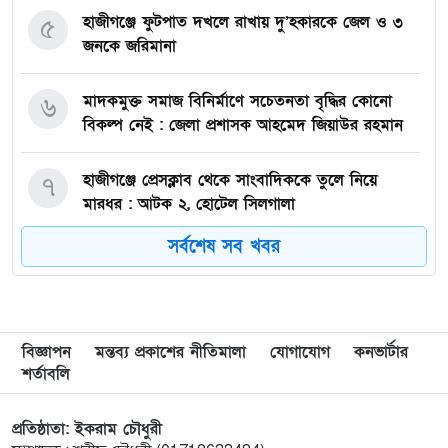
হাজীগঞ্জে ফুটপাত দখলে রাখায় দু’হকারকে জেল ও ৩
৫
জনকে জরিমানা
মাদকমুক্ত সমাজ বিনির্মাণে সচেতনতা বৃদ্ধির কোনো
৬
বিকল্প নেই : জেলা প্রশাসক আহমেদ জিয়াউর রহমান
হাজীগঞ্জে প্রেসক্লাব থেকে সাংবাদিককে তুলে নিয়ে
৭
মারধর : আটক ২, হোটেল সিলগালা
সর্বশেষ সব খবর
মতলব উত্তরে কালাম এন্টারপ্রাইজের মালিককে ২৫
৮
হাজার টাকা জরিমানা
মেরিল প্রথম আলো সমালোচক পুরস্কার ২০২৫ : সেরা
৯
বিজ্ঞাপন
মন্তব্য প্রকাশের নীতিমালা
যোগাযোগ
কনভার্টার
অভিনেতার চূড়ান্ত মনোনয়নে জায়গা করে নিলেন
শর্তাবলি
চাঁদপুরের শান্ত চন্দ্র সূত্রধর
প্রতিষ্ঠাতা: ইকরাম চৌধুরী
চাঁদপুরে জাতীয় বিজ্ঞান ও প্রযুক্তি সপ্তাহ উদযাপনের
১০