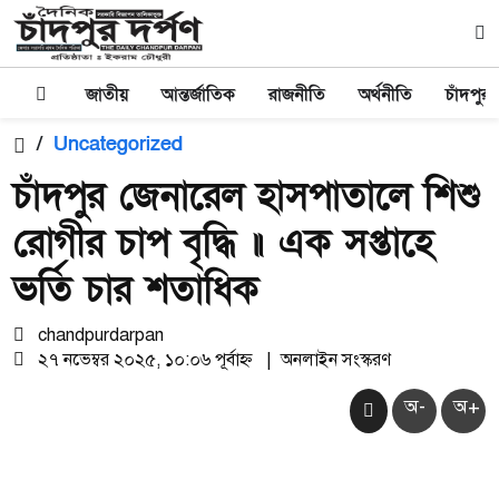
জাতীয়
আন্তর্জাতিক
রাজনীতি
অর্থনীতি
চাঁদপুর
/
Uncategorized
চাঁদপুর জেনারেল হাসপাতালে শিশু
রোগীর চাপ বৃদ্ধি ॥ এক সপ্তাহে
ভর্তি চার শতাধিক
chandpurdarpan
২৭ নভেম্বর ২০২৫, ১০:০৬ পূর্বাহ্ন
|
অনলাইন সংস্করণ
অ-
অ+