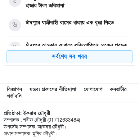
৫
হাজার টাকা জরিমানা
৬
চাঁদপুরে যাত্রীবাহী বাসের ধাক্কায় এক বৃদ্ধা নিহত
৭
চাঁদপুরে আন্তক্লাব কারাতে প্রতিযোগিতায় ৪২জন পুরস্কৃত
সর্বশেষ সব খবর
৮
হাজীগঞ্জে ফুটপাত দখলে রাখায় দু’হকারকে জেল ও ৩
জনকে জরিমানা
বিজ্ঞাপন
মন্তব্য প্রকাশের নীতিমালা
যোগাযোগ
কনভার্টার
৯
মাদকমুক্ত সমাজ বিনির্মাণে সচেতনতা বৃদ্ধির কোনো
শর্তাবলি
বিকল্প নেই : জেলা প্রশাসক আহমেদ জিয়াউর রহমান
প্রতিষ্ঠাতা: ইকরাম চৌধুরী
১০
হাজীগঞ্জে প্রেসক্লাব থেকে সাংবাদিককে তুলে নিয়ে
সম্পাদক : শরীফ চৌধুরী (01712633484)
মারধর : আটক ২, হোটেল সিলগালা
উপদেষ্টা সম্পাদক: আকবর চৌধুরী।
প্রধান সম্পাদক: মুনির চৌধুরী।