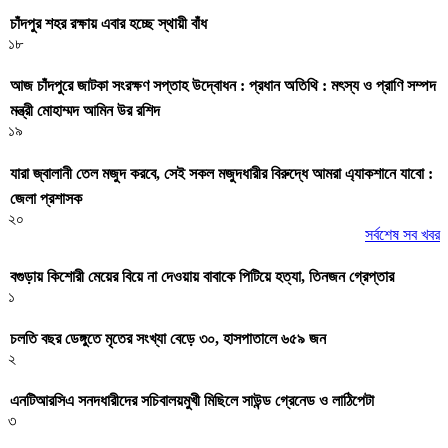
চাঁদপুর শহর রক্ষায় এবার হচ্ছে স্থায়ী বাঁধ
১৮
আজ চাঁদপুরে জাটকা সংরক্ষণ সপ্তাহ উদ্বোধন : প্রধান অতিথি : মৎস্য ও প্রাণি সম্পদ
মন্ত্রী মোহাম্মদ আমিন উর রশিদ
১৯
যারা জ্বালানী তেল মজুদ করবে, সেই সকল মজুদধারীর বিরুদ্ধে আমরা এ্যাকশানে যাবো :
জেলা প্রশাসক
২০
সর্বশেষ সব খবর
বগুড়ায় কিশোরী মেয়ের বিয়ে না দেওয়ায় বাবাকে পিটিয়ে হত্যা, তিনজন গ্রেপ্তার
১
চলতি বছর ডেঙ্গুতে মৃতের সংখ্যা বেড়ে ৩০, হাসপাতালে ৬৫৯ জন
২
এনটিআরসিএ সনদধারীদের সচিবালয়মুখী মিছিলে সাউন্ড গ্রেনেড ও লাঠিপেটা
৩