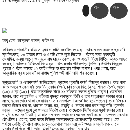
১৪ নভেম্বর ২০২৫, ১:৪২ পূর্বাহ্ন
|
অনলাইন সংস্করণ
অ-
অ+
আবু হেনা মোস্তফা কামাল, ফরিদগঞ্জ :
ফরিদগঞ্জে প্রবাসীর বাড়িতে দুর্ধর্ষ ডাকাতি সংঘটিত হয়েছে। ডাকাত দল অন্তত ছয় ভরি
স্বর্ণালংকার, ৫০ হাজার টাকা ও একটি ফোন লুটে নিয়েছে। ঘটনার সময় গৃহকর্ত্রী
জেসমিন, কন্যা আলো ও নূরকে রাম দায়ের কোপ, রড ও হাতুড়ি দিয়ে পিটিয়ে আহত আহত
করেছে। আহতরা চিকিৎসা নিয়েছেন। উপজেলার পাইকপাড়া (দক্ষিণ) ইউপির বিষুরবন্দ
গ্রামে এ ঘটনা ঘটেছে ১২ তারিখ দিবাগত রাত দুই ঘটিকা নাগাদ। খবর পেয়ে, রাত
আনুমানিক প্রায় চার ঘটিকা নাগাদ পুলিশ ওই বাড়ি পরিদর্শন করেছে।
ভুক্তভোগী ও এলাকাবাসী জানিয়েছেন, গ্রামের প্রবাসী কাজী মিজানুর রহমান। তার পাকা
বসত ভবনে থাকেন স্ত্রী জেসমিন বেগম (৩৮), চার মেয়ে মিতু (২০), শান্তা (১৭), আলো
(১০) ও নূর (১০)। রাত আনুমানিক সাড়ে ১১ ঘটিকায় সকলে ঘুমিয়ে পড়েন। জেসমিন
জানান, রাত আনুমানিক ২ ঘটিকায় ঘুমন্ত অবস্থায় তিনি ও তার সন্তানকে মারধর করে।
এতে, ঘুমের ঘোরে থাকা জেসমিন ও তার সন্তানগণ আতংকিত হয়ে পড়েন। তারা চিৎকার
করতে চাইলে রাম দা, ধারালো অস্ত্র, রড, হাতুড়ি ও লোহার নানা রকম যন্ত্রপাতি প্রদর্শন
করেন। অস্ত্রের মুখে চুপ থাকতে নির্দেশ দেয়। তাদেরকে জিম্মি করে স্বর্ণালংকার চায়।
গৃহিনী বলেন স্বর্ণ নেই। ডাকাত দল বলে, তোর ঘরে অনেক স্বর্ণ আছে। সেগুলো কোথায়
রেখেছিস। এরপর, তারা ঘরের বিভিন্ন আসবাবপত্র এলোপাতাড়ি তছনছ করে। এক
পর্যায়ে কেবিনেটে থালা বাসনের ভেতরে থাকা প্রায় ছয় ভরি ওজনের স্বর্ণালংকার, ৫০
হাজার টাকা খুঁজে পা। তারা, একটি এন্ড্রয়েড ফোনও নিয়ে যায়।