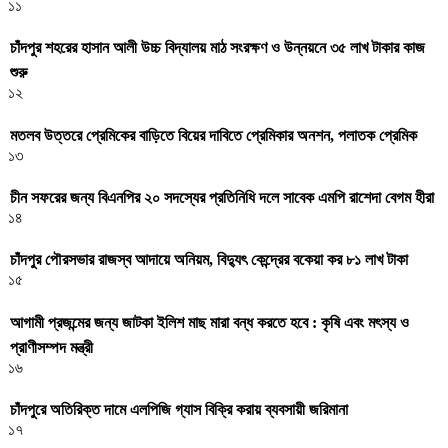
১১
চাঁদপুর শহরের হাসান আলী উচ্চ বিদ্যালয় মাঠ সংরক্ষণ ও উন্নয়নে ৩৫ লাখ টাকার কাজ
শুরু
১২
মতলব উত্তরে প্রেমিকের বাড়িতে বিয়ের দাবিতে প্রেমিকার অনশন, পলাতক প্রেমিক
১৩
চীন সফরের জন্য বিএনপির ২০ সদস্যের প্রতিনিধি দলে সাবেক এমপি রাশেদা বেগম হীরা
১৪
চাঁদপুর পৌরসভার রাজস্ব আদায়ে অনিয়ম, বিদ্যুৎ কেন্দ্রের বকেয়া কর ৮১ লাখ টাকা
১৫
আগামী প্রজন্মের জন্য জাটকা ইলিশ মাছ মারা বন্ধ করতে হবে : কৃষি এবং মৎস্য ও
প্রাণীসম্পদ মন্ত্রী
১৬
চাঁদপুরে অতিরিক্ত দামে এলপিজি গ্যাস বিক্রি করায় ব্যবসায়ী জরিমানা
১৭