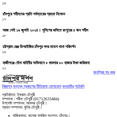
১৬
চাঁদপুরে শহীদদের প্রতি সর্বস্তরের শ্রদ্ধা নিবেদন
১৭
আজ সেই ১৯ জুলাই ২০২৪। পুলিশের গুলিতে রংপুরের ৫ জন শহীদ
১৮
চট্টগ্রাম রেঞ্জ ডিআইজির চাঁদপুর সদর মডেল থানা পরিদর্শন
১৯
হাজীগঞ্জে যৌথ বাহিনীর অভিযানে ৮ মামলায় ৮০ হাজার টাকা জরিমানা
২০
জনপ্রিয় সব খবর
বিজ্ঞাপন
মন্তব্য প্রকাশের নীতিমালা
যোগাযোগ
কনভার্টার
শর্তাবলি
প্রতিষ্ঠাতা: ইকরাম চৌধুরী
সম্পাদক : শরীফ চৌধুরী (01712633484)
উপদেষ্টা সম্পাদক: আকবর চৌধুরী।
প্রধান সম্পাদক: মুনির চৌধুরী।
নাজিরপাড়া, কলেজ মসজিদ সংলগ্ন, চাঁদপুর।