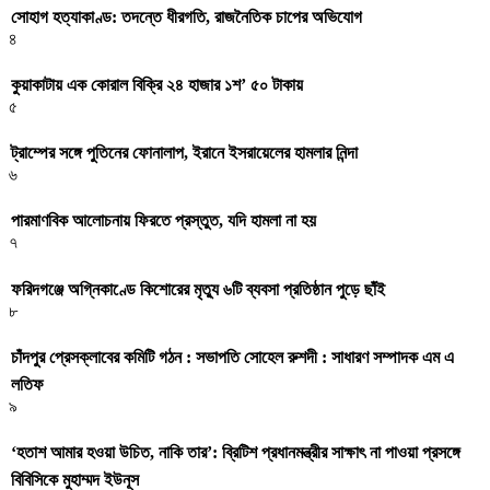
সোহাগ হত্যাকাণ্ড: তদন্তে ধীরগতি, রাজনৈতিক চাপের অভিযোগ
৪
কুয়াকাটায় এক কোরাল বিক্রি ২৪ হাজার ১শ’ ৫০ টাকায়
৫
ট্রাম্পের সঙ্গে পুতিনের ফোনালাপ, ইরানে ইসরায়েলের হামলার নিন্দা
৬
পারমাণবিক আলোচনায় ফিরতে প্রস্তুত, যদি হামলা না হয়
৭
ফরিদগঞ্জে অগ্নিকাণ্ডে কিশোরের মৃত্যু ৬টি ব্যবসা প্রতিষ্ঠান পুড়ে ছাঁই
৮
চাঁদপুর প্রেসক্লাবের কমিটি গঠন : সভাপতি সোহেল রুশদী : সাধারণ সম্পাদক এম এ
লতিফ
৯
‘হতাশ আমার হওয়া উচিত, নাকি তার’: ব্রিটিশ প্রধানমন্ত্রীর সাক্ষাৎ না পাওয়া প্রসঙ্গে
বিবিসিকে মুহাম্মদ ইউনূস