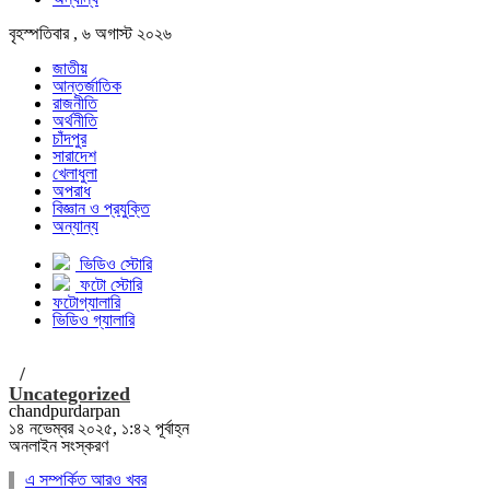
বৃহস্পতিবার , ৬ অগাস্ট ২০২৬
জাতীয়
আন্তর্জাতিক
রাজনীতি
অর্থনীতি
চাঁদপুর
সারাদেশ
খেলাধুলা
অপরাধ
বিজ্ঞান ও প্রযুক্তি
অন্যান্য
ভিডিও স্টোরি
ফটো স্টোরি
ফটোগ্যালারি
ভিডিও গ্যালারি
/
Uncategorized
chandpurdarpan
১৪ নভেম্বর ২০২৫, ১:৪২ পূর্বাহ্ন
অনলাইন সংস্করণ
এ সম্পর্কিত আরও খবর