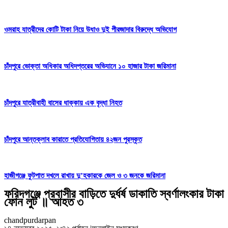
ওমরাহ যাত্রীদের কোটি টাকা নিয়ে উধাও দুই পীরজাদার বিরুদ্ধে অভিযোগ
চাঁদপুরে ভোক্তা অধিকার অধিদপ্তরের অভিযানে ১০ হাজার টাকা জরিমানা
চাঁদপুরে যাত্রীবাহী বাসের ধাক্কায় এক বৃদ্ধা নিহত
চাঁদপুরে আন্তক্লাব কারাতে প্রতিযোগিতায় ৪২জন পুরস্কৃত
হাজীগঞ্জে ফুটপাত দখলে রাখায় দু’হকারকে জেল ও ৩ জনকে জরিমানা
ফরিদগঞ্জে প্রবাসীর বাড়িতে দুর্ধর্ষ ডাকাতি স্বর্ণালংকার টাকা
ফোন লুট ॥ আহত ৩
chandpurdarpan