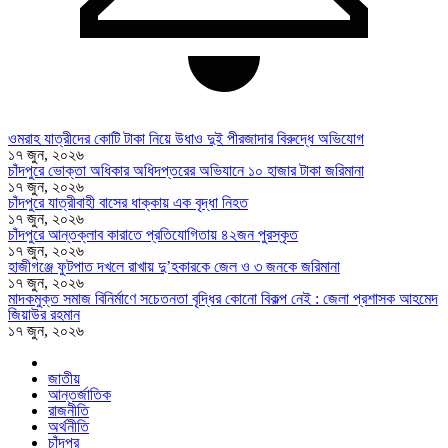
ওমরাহ যাত্রীদের কোটি টাকা নিয়ে উধাও দুই পীরজাদার বিরুদ্ধে অভিযোগ
১৭ জুন, ২০২৬
চাঁদপুরে ভোক্তা অধিকার অধিদপ্তরের অভিযানে ১০ হাজার টাকা জরিমানা
১৭ জুন, ২০২৬
চাঁদপুরে যাত্রীবাহী বাসের ধাক্কায় এক বৃদ্ধা নিহত
১৭ জুন, ২০২৬
চাঁদপুরে আন্তক্লাব কারাতে প্রতিযোগিতায় ৪২জন পুরস্কৃত
১৭ জুন, ২০২৬
হাজীগঞ্জে ফুটপাত দখলে রাখায় দু’হকারকে জেল ও ৩ জনকে জরিমানা
১৭ জুন, ২০২৬
মাদকমুক্ত সমাজ বিনির্মাণে সচেতনতা বৃদ্ধির কোনো বিকল্প নেই : জেলা প্রশাসক আহমেদ
জিয়াউর রহমান
১৭ জুন, ২০২৬
জাতীয়
আন্তর্জাতিক
রাজনীতি
অর্থনীতি
চাঁদপুর