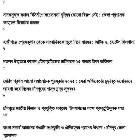
৫
মাদকমুক্ত সমাজ বিনির্মাণে সচেতনতা বৃদ্ধির কোনো বিকল্প নেই : জেলা প্রশাসক
আহমেদ জিয়াউর রহমান
৬
হাজীগঞ্জে প্রেসক্লাব থেকে সাংবাদিককে তুলে নিয়ে মারধর : আটক ২, হোটেল সিলগালা
৭
মতলব উত্তরে কালাম এন্টারপ্রাইজের মালিককে ২৫ হাজার টাকা জরিমানা
৮
মেরিল প্রথম আলো সমালোচক পুরস্কার ২০২৫ : সেরা অভিনেতার চূড়ান্ত মনোনয়নে
জায়গা করে নিলেন চাঁদপুরের শান্ত চন্দ্র সূত্রধর
৯
চাঁদপুরে জাতীয় বিজ্ঞান ও প্রযুক্তি সপ্তাহ উদযাপনের লক্ষে প্রস্তুতিমূলক সভা
১০
বাংলা নববর্ষ আমাদের বাঙালি সংস্কৃতি ও ঐতিহ্যের প্রাণের উৎসব : চাঁদপুর জেলা
প্রশাসক