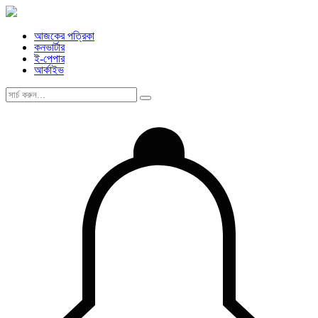
আজকের পত্রিকা
কনভার্টার
ই-পেপার
আর্কাইভ