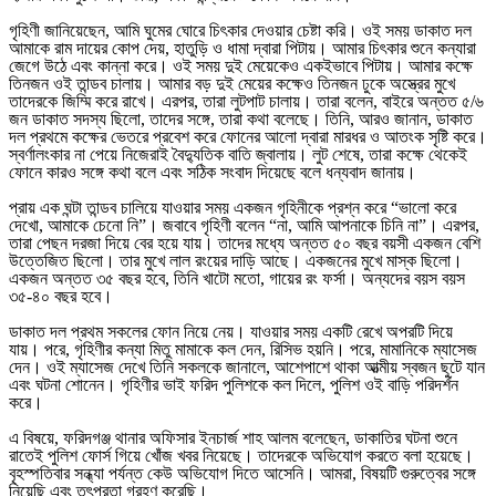
গৃহিণী জানিয়েছেন, আমি ঘুমের ঘোরে চিৎকার দেওয়ার চেষ্টা করি। ওই সময় ডাকাত দল
আমাকে রাম দায়ের কোপ দেয়, হাতুড়ি ও ধামা দ্বারা পিটায়। আমার চিৎকার শুনে কন্যারা
জেগে উঠে এবং কান্না করে। ওই সময় দুই মেয়েকেও একইভাবে পিটায়। আমার কক্ষে
তিনজন ওই তান্ডব চালায়। আমার বড় দুই মেয়ের কক্ষেও তিনজন ঢুকে অস্ত্রের মুখে
তাদেরকে জিম্মি করে রাখে। এরপর, তারা লুটপাট চালায়। তারা বলেন, বাইরে অন্তত ৫/৬
জন ডাকাত সদস্য ছিলো, তাদের সঙ্গে, তারা কথা বলেছে। তিনি, আরও জানান, ডাকাত
দল প্রথমে কক্ষের ভেতরে প্রবেশ করে ফোনের আলো দ্বারা মারধর ও আতংক সৃষ্টি করে।
স্বর্ণালংকার না পেয়ে নিজেরাই বৈদ্যুতিক বাতি জ্বালায়। লুট শেষে, তারা কক্ষে থেকেই
ফোনে কারও সঙ্গে কথা বলে এবং সঠিক সংবাদ দিয়েছে বলে ধন্যবাদ জানায়।
প্রায় এক ঘন্টা তান্ডব চালিয়ে যাওয়ার সময় একজন গৃহিনীকে প্রশ্ন করে “ভালো করে
দেখো, আমাকে চেনো নি”। জবাবে গৃহিণী বলেন “না, আমি আপনাকে চিনি না”। এরপর,
তারা পেছন দরজা দিয়ে বের হয়ে যায়। তাদের মধ্যে অন্তত ৫০ বছর বয়সী একজন বেশি
উত্তেজিত ছিলো। তার মুখে লাল রংয়ের দাড়ি আছে। একজনের মুখে মাস্ক ছিলো।
একজন অন্তত ৩৫ বছর হবে, তিনি খাটো মতো, গায়ের রং ফর্সা। অন্যদের বয়স বয়স
৩৫-৪০ বছর হবে।
ডাকাত দল প্রথম সকলের ফোন নিয়ে নেয়। যাওয়ার সময় একটি রেখে অপরটি দিয়ে
যায়। পরে, গৃহিণীর কন্যা মিতু মামাকে কল দেন, রিসিভ হয়নি। পরে, মামানিকে ম্যাসেজ
দেন। ওই ম্যাসেজ দেখে তিনি সকলকে জানালে, আশেপাশে থাকা আত্মীয় স্বজন ছুটে যান
এবং ঘটনা শোনেন। গৃহিণীর ভাই ফরিদ পুলিশকে কল দিলে, পুলিশ ওই বাড়ি পরিদর্শন
করে।
এ বিষয়ে, ফরিদগঞ্জ থানার অফিসার ইনচার্জ শাহ আলম বলেছেন, ডাকাতির ঘটনা শুনে
রাতেই পুলিশ ফোর্স গিয়ে খোঁজ খবর নিয়েছে। তাদেরকে অভিযোগ করতে বলা হয়েছে।
বৃহস্পতিবার সন্ধ্যা পর্যন্ত কেউ অভিযোগ দিতে আসেনি। আমরা, বিষয়টি গুরুত্বের সঙ্গে
নিয়েছি এবং তৎপরতা গ্রহণ করেছি।