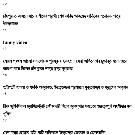
১০
চাঁদপুর-৩ আসনে ধানের শীষের প্রার্থী শেখ ফরিদ আহমেদ মানিকের মনোনয়নপত্র
উত্তোলন
১১
funny video
১২
মেরিল প্রথম আলো সমালোচক পুরস্কার ২০২৫ : সেরা অভিনেতার চূড়ান্ত মনোনয়নে
জায়গা করে নিলেন চাঁদপুরের শান্ত চন্দ্র সূত্রধর
১৩
পাল্টাপাল্টি হামলা ও হুমকি অব্যাহত, উত্তেজনা প্রশমনে যুক্তরাজ্য ও ফ্রান্সের আহ্বান
১৪
চীফ জুডিসিয়াল ম্যাজিস্ট্রেট ফৌজদারী বিচার ব্যবস্থার সবচেয়ে গুরুত্বপূর্ণ অংশীদার হল
পুলিশ
১৫
ক্ষেপণাস্ত্র ছোড়ার পাল্টা পাল্টি অভিযানে উত্তপ্ত তেহরান ও তেলআবিব