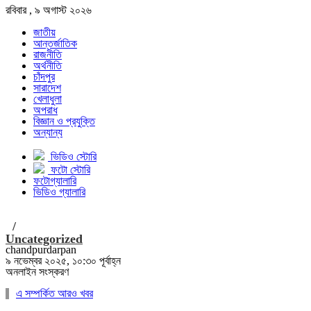
রবিবার , ৯ অগাস্ট ২০২৬
জাতীয়
আন্তর্জাতিক
রাজনীতি
অর্থনীতি
চাঁদপুর
সারাদেশ
খেলাধুলা
অপরাধ
বিজ্ঞান ও প্রযুক্তি
অন্যান্য
ভিডিও স্টোরি
ফটো স্টোরি
ফটোগ্যালারি
ভিডিও গ্যালারি
/
Uncategorized
chandpurdarpan
৯ নভেম্বর ২০২৫, ১০:৩০ পূর্বাহ্ন
অনলাইন সংস্করণ
এ সম্পর্কিত আরও খবর