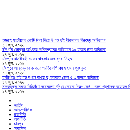
ওমরাহ যাত্রীদের কোটি টাকা নিয়ে উধাও দুই পীরজাদার বিরুদ্ধে অভিযোগ
১৭ জুন, ২০২৬
চাঁদপুরে ভোক্তা অধিকার অধিদপ্তরের অভিযানে ১০ হাজার টাকা জরিমানা
১৭ জুন, ২০২৬
চাঁদপুরে যাত্রীবাহী বাসের ধাক্কায় এক বৃদ্ধা নিহত
১৭ জুন, ২০২৬
চাঁদপুরে আন্তক্লাব কারাতে প্রতিযোগিতায় ৪২জন পুরস্কৃত
১৭ জুন, ২০২৬
হাজীগঞ্জে ফুটপাত দখলে রাখায় দু’হকারকে জেল ও ৩ জনকে জরিমানা
১৭ জুন, ২০২৬
মাদকমুক্ত সমাজ বিনির্মাণে সচেতনতা বৃদ্ধির কোনো বিকল্প নেই : জেলা প্রশাসক আহমেদ 
১৭ জুন, ২০২৬
জাতীয়
আন্তর্জাতিক
রাজনীতি
অর্থনীতি
চাঁদপুর
সারাদেশ