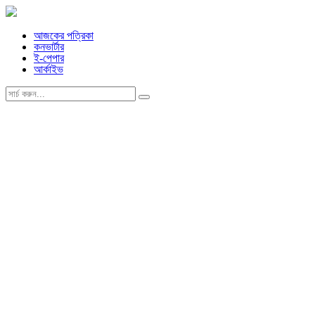
আজকের পত্রিকা
কনভার্টার
ই-পেপার
আর্কাইভ