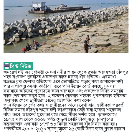
অমরেশ দত্ত জয় : প্রমত্তা মেঘনা নদীর ভাঙন থেকে রক্ষায় শুরু হওয়া চাঁদপুর
শহর সংরক্ষণ পুনর্বাসন প্রকল্পের কাজ চলছে ধীর গতিতে। এরমধ্যে
যত্রতত্র ব্লক ফেলার অভিযোগ এনে ভোগান্তিতে পড়ার কথা জানালেন নদী
পার এলাকায় বসবাসকারীরা। তবে পানি উন্নয়ন বোর্ড বলছে, সমস্যা
সমাধানে অচিরেই পুরোদমে কাজ শুরু হবে এবং প্রকল্পের নির্দিষ্ট সময়েই
কাজ শেষ করা সম্ভব হবে। ২ নভেম্বর রোববার শহরের পুরানবাজার হরিসভা
এলাকায় গেলে স্থানীয়রা তাদের ভোগান্তির কথা বলেন।
পানি উন্নয়ন বোর্ডের তথ্য ও স্থানীয়দের ভাষ্যে দেখা যায়, স্বাধীনতা পরবর্তী
বিভিন্ন সময়ে চাঁদপুর শহরে নদী ভাঙনরোধে তৈরি করা হয়েছে শহররক্ষা
বাঁধ। তবে, ভাঙনের মুখে তা রয়ে গেছে নীরব দর্শক হয়ে। ভাঙনরোধে
১৯৭২ সাল থেকে ২০০৮ পর্যন্ত দেড়শ কোটি টাকা ব্যয়ে চাঁদপুরের
নতুনবাজার এলাকায় ১৭শ’ ৩০ মিটার শহররক্ষা বাঁধ নির্মাণ করা হয়।
পরবর্তীতে ২০০৯-২০১০ সালে আরো ২৫ কোটি টাকা ব্যয়ে পুরান বাজার