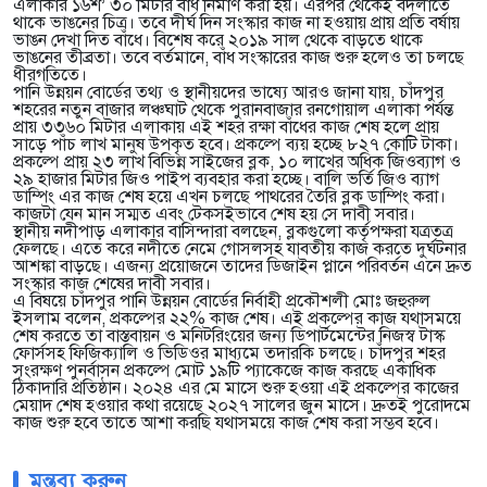
এলাকার ১৬শ’ ৩০ মিটার বাঁধ নির্মাণ করা হয়। এরপর থেকেই বদলাতে
থাকে ভাঙনের চিত্র। তবে দীর্ঘ দিন সংস্কার কাজ না হওয়ায় প্রায় প্রতি বর্ষায়
ভাঙন দেখা দিত বাঁধে। বিশেষ করে ২০১৯ সাল থেকে বাড়তে থাকে
ভাঙনের তীব্রতা। তবে বর্তমানে, বাঁধ সংস্কারের কাজ শুরু হলেও তা চলছে
ধীরগতিতে।
পানি উন্নয়ন বোর্ডের তথ্য ও স্থানীয়দের ভাষ্যে আরও জানা যায়, চাঁদপুর
শহরের নতুন বাজার লঞ্চঘাট থেকে পুরানবাজার রনগোয়াল এলাকা পর্যন্ত
প্রায় ৩৩৬০ মিটার এলাকায় এই শহর রক্ষা বাঁধের কাজ শেষ হলে প্রায়
সাড়ে পাঁচ লাখ মানুষ উপকৃত হবে। প্রকল্পে ব্যয় হচ্ছে ৮২৭ কোটি টাকা।
প্রকল্পে প্রায় ২৩ লাখ বিভিন্ন সাইজের ব্লক, ১০ লাখের অধিক জিওব্যাগ ও
২৯ হাজার মিটার জিও পাইপ ব্যবহার করা হচ্ছে। বালি ভর্তি জিও ব্যাগ
ডাম্পিং এর কাজ শেষ হয়ে এখন চলছে পাথরের তৈরি ব্লক ডাম্পিং করা।
কাজটা যেন মান সম্মত এবং টেকসইভাবে শেষ হয় সে দাবী সবার।
স্থানীয় নদীপাড় এলাকার বাসিন্দারা বলছেন, ব্লকগুলো কর্তৃপক্ষরা যত্রতত্র
ফেলছে। এতে করে নদীতে নেমে গোসলসহ যাবতীয় কাজ করতে দুর্ঘটনার
আশঙ্কা বাড়ছে। এজন্য প্রয়োজনে তাদের ডিজাইন প্লানে পরিবর্তন এনে দ্রুত
সংস্কার কাজ শেষের দাবী সবার।
এ বিষয়ে চাঁদপুর পানি উন্নয়ন বোর্ডের নির্বাহী প্রকৌশলী মোঃ জহুরুল
ইসলাম বলেন, প্রকল্পের ২২% কাজ শেষ। এই প্রকল্পের কাজ যথাসময়ে
শেষ করতে তা বাস্তবায়ন ও মনিটরিংয়ের জন্য ডিপার্টমেন্টের নিজস্ব টাস্ক
ফোর্সসহ ফিজিক্যালি ও ভিডিওর মাধ্যমে তদারকি চলছে। চাঁদপুর শহর
সংরক্ষণ পুনর্বাসন প্রকল্পে মোট ১৯টি প্যাকেজে কাজ করছে একাধিক
ঠিকাদারি প্রতিষ্ঠান। ২০২৪ এর মে মাসে শুরু হওয়া এই প্রকল্পের কাজের
মেয়াদ শেষ হওয়ার কথা রয়েছে ২০২৭ সালের জুন মাসে। দ্রুতই পুরোদমে
কাজ শুরু হবে তাতে আশা করছি যথাসময়ে কাজ শেষ করা সম্ভব হবে।
মন্তব্য করুন