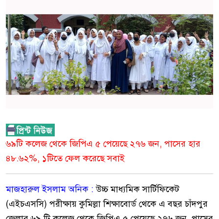
৬৯টি কলেজ থেকে জিপিএ ৫ পেয়েছে ২৭৬ জন, পাসের হার
৪৮.৬২%, ১টিতে ফেল করেছে সবাই
মাজহারুল ইসলাম অনিক :
উচ্চ মাধ্যমিক সার্টিফিকেট
(এইচএসসি) পরীক্ষায় কুমিল্লা শিক্ষাবোর্ড থেকে এ বছর চাঁদপুর
জেলার ৬৯ টি কলেজ থেকে জিপিএ ৫ পেয়েছে ২৭৬ জন, পাসের