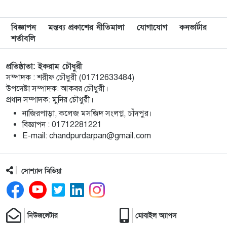
মেরিল প্রথম আলো সমালোচক পুরস্কার ২০২৫ : সেরা
৯
বিজ্ঞাপন
মন্তব্য প্রকাশের নীতিমালা
যোগাযোগ
কনভার্টার
অভিনেতার চূড়ান্ত মনোনয়নে জায়গা করে নিলেন
শর্তাবলি
চাঁদপুরের শান্ত চন্দ্র সূত্রধর
প্রতিষ্ঠাতা: ইকরাম চৌধুরী
চাঁদপুরে জাতীয় বিজ্ঞান ও প্রযুক্তি সপ্তাহ উদযাপনের
১০
সম্পাদক : শরীফ চৌধুরী (01712633484)
লক্ষে প্রস্তুতিমূলক সভা
উপদেষ্টা সম্পাদক: আকবর চৌধুরী।
প্রধান সম্পাদক: মুনির চৌধুরী।
বাংলা নববর্ষ আমাদের বাঙালি সংস্কৃতি ও ঐতিহ্যের
১১
নাজিরপাড়া, কলেজ মসজিদ সংলগ্ন, চাঁদপুর।
প্রাণের উৎসব : চাঁদপুর জেলা প্রশাসক
‎বিজ্ঞাপন : 01712281221
‎E-mail: chandpurdarpan@gmail.com
চাঁদপুর শহরের হাসান আলী উচ্চ বিদ্যালয় মাঠ সংরক্ষণ
১২
ও উন্নয়নে ৩৫ লাখ টাকার কাজ শুরু
সোশ্যাল মিডিয়া
মতলব উত্তরে প্রেমিকের বাড়িতে বিয়ের দাবিতে
১৩
প্রেমিকার অনশন, পলাতক প্রেমিক
নিউজলেটার
মোবাইল অ্যাপস