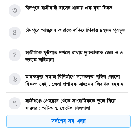
চাঁদপুরে যাত্রীবাহী বাসের ধাক্কায় এক বৃদ্ধা নিহত
৩
চাঁদপুরে আন্তক্লাব কারাতে প্রতিযোগিতায় ৪২জন পুরস্কৃত
৪
হাজীগঞ্জে ফুটপাত দখলে রাখায় দু’হকারকে জেল ও ৩
৫
জনকে জরিমানা
মাদকমুক্ত সমাজ বিনির্মাণে সচেতনতা বৃদ্ধির কোনো
৬
বিকল্প নেই : জেলা প্রশাসক আহমেদ জিয়াউর রহমান
হাজীগঞ্জে প্রেসক্লাব থেকে সাংবাদিককে তুলে নিয়ে
৭
মারধর : আটক ২, হোটেল সিলগালা
সর্বশেষ সব খবর
মতলব উত্তরে কালাম এন্টারপ্রাইজের মালিককে ২৫
৮
হাজার টাকা জরিমানা