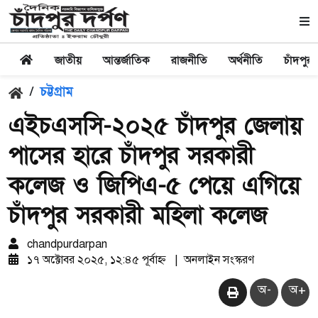
জাতীয়
আন্তর্জাতিক
রাজনীতি
অর্থনীতি
চাঁদপুর
/
চট্টগ্রাম
এইচএসসি-২০২৫ চাঁদপুর জেলায়
পাসের হারে চাঁদপুর সরকারী
কলেজ ও জিপিএ-৫ পেয়ে এগিয়ে
চাঁদপুর সরকারী মহিলা কলেজ
chandpurdarpan
১৭ অক্টোবর ২০২৫, ১২:৪৫ পূর্বাহ্ন
|
অনলাইন সংস্করণ
অ-
অ+