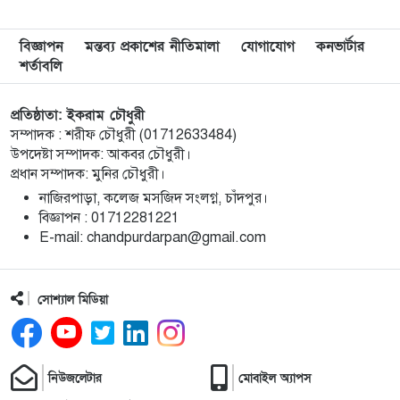
মেরিল প্রথম আলো সমালোচক পুরস্কার ২০২৫ : সেরা
৯
বিজ্ঞাপন
মন্তব্য প্রকাশের নীতিমালা
যোগাযোগ
কনভার্টার
অভিনেতার চূড়ান্ত মনোনয়নে জায়গা করে নিলেন
শর্তাবলি
চাঁদপুরের শান্ত চন্দ্র সূত্রধর
প্রতিষ্ঠাতা: ইকরাম চৌধুরী
চাঁদপুরে জাতীয় বিজ্ঞান ও প্রযুক্তি সপ্তাহ উদযাপনের
১০
সম্পাদক : শরীফ চৌধুরী (01712633484)
লক্ষে প্রস্তুতিমূলক সভা
উপদেষ্টা সম্পাদক: আকবর চৌধুরী।
প্রধান সম্পাদক: মুনির চৌধুরী।
বাংলা নববর্ষ আমাদের বাঙালি সংস্কৃতি ও ঐতিহ্যের
১১
নাজিরপাড়া, কলেজ মসজিদ সংলগ্ন, চাঁদপুর।
প্রাণের উৎসব : চাঁদপুর জেলা প্রশাসক
‎বিজ্ঞাপন : 01712281221
‎E-mail: chandpurdarpan@gmail.com
চাঁদপুর শহরের হাসান আলী উচ্চ বিদ্যালয় মাঠ সংরক্ষণ
১২
ও উন্নয়নে ৩৫ লাখ টাকার কাজ শুরু
সোশ্যাল মিডিয়া
মতলব উত্তরে প্রেমিকের বাড়িতে বিয়ের দাবিতে
১৩
প্রেমিকার অনশন, পলাতক প্রেমিক
নিউজলেটার
মোবাইল অ্যাপস