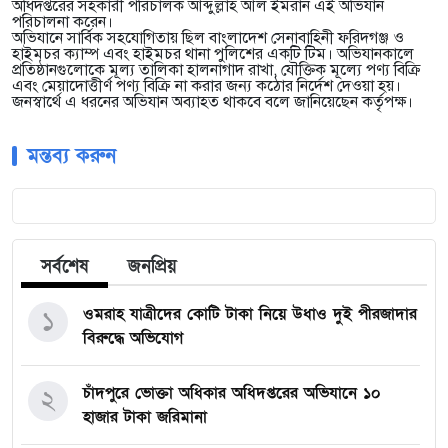
অধিদপ্তরের সহকারী পরিচালক আব্দুল্লাহ আল ইমরান এই অভিযান
পরিচালনা করেন।
অভিযানে সার্বিক সহযোগিতায় ছিল বাংলাদেশ সেনাবাহিনী ফরিদগঞ্জ ও
হাইমচর ক্যাম্প এবং হাইমচর থানা পুলিশের একটি টিম। অভিযানকালে
প্রতিষ্ঠানগুলোকে মূল্য তালিকা হালনাগাদ রাখা, যৌক্তিক মূল্যে পণ্য বিক্রি
এবং মেয়াদোত্তীর্ণ পণ্য বিক্রি না করার জন্য কঠোর নির্দেশ দেওয়া হয়।
জনস্বার্থে এ ধরনের অভিযান অব্যাহত থাকবে বলে জানিয়েছেন কর্তৃপক্ষ।
মন্তব্য করুন
সর্বশেষ
জনপ্রিয়
ওমরাহ যাত্রীদের কোটি টাকা নিয়ে উধাও দুই পীরজাদার
১
বিরুদ্ধে অভিযোগ
চাঁদপুরে ভোক্তা অধিকার অধিদপ্তরের অভিযানে ১০
২
হাজার টাকা জরিমানা