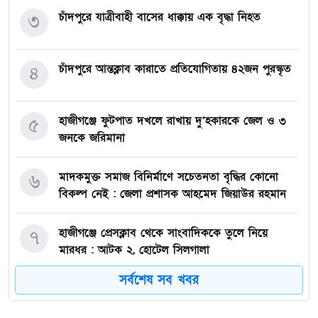
চাঁদপুরে যাত্রীবাহী বাসের ধাক্কায় এক বৃদ্ধা নিহত
৩
চাঁদপুরে আন্তক্লাব কারাতে প্রতিযোগিতায় ৪২জন পুরস্কৃত
৪
হাজীগঞ্জে ফুটপাত দখলে রাখায় দু’হকারকে জেল ও ৩
৫
জনকে জরিমানা
মাদকমুক্ত সমাজ বিনির্মাণে সচেতনতা বৃদ্ধির কোনো
৬
বিকল্প নেই : জেলা প্রশাসক আহমেদ জিয়াউর রহমান
হাজীগঞ্জে প্রেসক্লাব থেকে সাংবাদিককে তুলে নিয়ে
৭
মারধর : আটক ২, হোটেল সিলগালা
সর্বশেষ সব খবর
মতলব উত্তরে কালাম এন্টারপ্রাইজের মালিককে ২৫
৮
হাজার টাকা জরিমানা