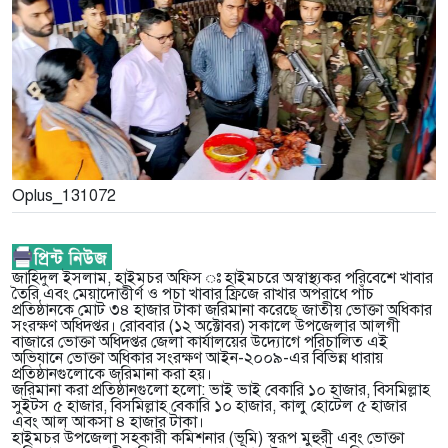
Oplus_131072
জাহিদুল ইসলাম, হাইমচর অফিস ঃ হাইমচরে অস্বাস্থ্যকর পরিবেশে খাবার
তৈরি এবং মেয়াদোত্তীর্ণ ও পচা খাবার ফ্রিজে রাখার অপরাধে পাঁচ
প্রতিষ্ঠানকে মোট ৩৪ হাজার টাকা জরিমানা করেছে জাতীয় ভোক্তা অধিকার
সংরক্ষণ অধিদপ্তর। রোববার (১২ অক্টোবর) সকালে উপজেলার আলগী
বাজারে ভোক্তা অধিদপ্তর জেলা কার্যালয়ের উদ্যোগে পরিচালিত এই
অভিযানে ভোক্তা অধিকার সংরক্ষণ আইন-২০০৯-এর বিভিন্ন ধারায়
প্রতিষ্ঠানগুলোকে জরিমানা করা হয়।
জরিমানা করা প্রতিষ্ঠানগুলো হলো: ভাই ভাই বেকারি ১০ হাজার, বিসমিল্লাহ
সুইটস ৫ হাজার, বিসমিল্লাহ বেকারি ১০ হাজার, কালু হোটেল ৫ হাজার
এবং আল আকসা ৪ হাজার টাকা।
হাইমচর উপজেলা সহকারী কমিশনার (ভূমি) স্বরূপ মুহুরী এবং ভোক্তা