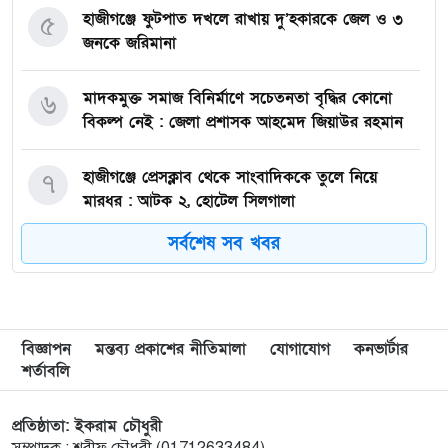
হাজীগঞ্জে ফুটপাত দখলে রাখায় দু’হকারকে জেল ও ৩
৫
জনকে জরিমানা
মাদকমুক্ত সমাজ বিনির্মাণে সচেতনতা বৃদ্ধির কোনো
৬
বিকল্প নেই : জেলা প্রশাসক আহমেদ জিয়াউর রহমান
হাজীগঞ্জে প্রেসক্লাব থেকে সাংবাদিককে তুলে নিয়ে
৭
মারধর : আটক ২, হোটেল সিলগালা
সর্বশেষ সব খবর
মতলব উত্তরে কালাম এন্টারপ্রাইজের মালিককে ২৫
৮
হাজার টাকা জরিমানা
মেরিল প্রথম আলো সমালোচক পুরস্কার ২০২৫ : সেরা
৯
বিজ্ঞাপন
মন্তব্য প্রকাশের নীতিমালা
যোগাযোগ
কনভার্টার
অভিনেতার চূড়ান্ত মনোনয়নে জায়গা করে নিলেন
শর্তাবলি
চাঁদপুরের শান্ত চন্দ্র সূত্রধর
প্রতিষ্ঠাতা: ইকরাম চৌধুরী
চাঁদপুরে জাতীয় বিজ্ঞান ও প্রযুক্তি সপ্তাহ উদযাপনের
১০