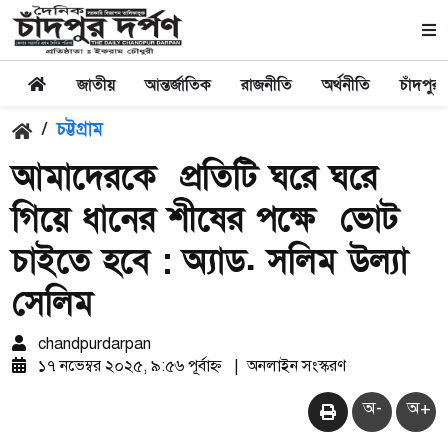
জাতীয়
আন্তর্জাতিক
রাজনীতি
অর্থনীতি
চাঁদপুর
/
চট্টগ্রাম
আমাদেরকে প্রতিটি ঘরে ঘরে
গিয়ে ধানের শীষের পক্ষে ভোট
চাইতে হবে : অ্যাড. সলিম উল্যা
সেলিম
chandpurdarpan
১৭ নভেম্বর ২০২৫, ৯:৫৬ পূর্বাহ্ন
|
অনলাইন সংস্করণ
অ-
অ+