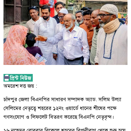
অমরেশ দত্ত জয় :
চাঁদপুর জেলা বিএনপির সাধারণ সম্পাদক অ্যাড. সলিম উল্যা
সেলিমের নেতৃত্বে শহরের ১২নং ওয়ার্ডে ধানের শীষের পক্ষে
গণসংযোগ ও লিফলেট বিতরণ করেছে বিএনপি নেতৃবৃন্দ।
১৬ নভেম্বর রোববার বিকেলে শহরের বিপনীবাগ থেকে শুরু হয়ে