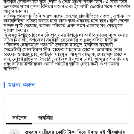
বাজারে দোকানপাটে ঘুরে দোয়া ও ভোট প্রার্থনা করেন তিনি। এ সময় তিনি
জনগণের সাথে কুশল বিনিময় করেন এবং ইসলামী জোটের পক্ষে গণসমর্থন
আহ্বান জানান।
সংক্ষিপ্ত পথসভায় তিনি আরও বলেন, দেশের রাজনীতিতে সততা, সুশাসন ও
জবাবদিহিতা প্রতিষ্ঠা করতে হলে জনগণকে ঐক্যবদ্ধ হতে হবে। যারা দেশের
সম্পদ লুটে খেয়েছে, তাদের পরিবর্তে এখন সময় এসেছে সৎ নেতৃত্বকে
সুযোগ দেয়ার।
এ সময় উপস্থিত ছিলেন চাঁদপুর সদর উপজেলা আমীর মাওলানা আফসার
উদ্দিন মিয়াজী, উপজেলা সহকারী সেক্রেটারি ও ৯নং বালিয়া ইউনিয়ন
পরিষদের চেয়ারম্যান পদপ্রার্থী সুলতান মাহমুদ, ইউনিয়ন সহকারী
সেক্রেটারী সোলাইমান মীর, হাফেজ সাহাদাত হোসেন, জামায়াত নেতা
হাফেজ ওবায়েদুল্লাহ, কাউছার মাহমুদ, আব্দুল রাজ্জাক, মোহাম্মদ হোসেন
খান, মোঃ ইয়াছিন পাটওয়ারী, সাইফুল ইসলাম ঢালী, আব্দুর রশিদ খানসহ
৯নং বালিয়া ইউনিয়নের ওয়ার্ড পর্যায়ের স্থানীয় নেতা-কর্মী ও গণ্যমান্য
ব্যক্তিবর্গ।
মন্তব্য করুন
সর্বশেষ
জনপ্রিয়
ওমরাহ যাত্রীদের কোটি টাকা নিয়ে উধাও দুই পীরজাদার