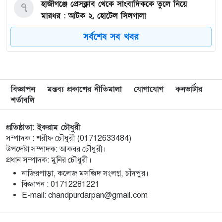
হাজীগঞ্জে প্রেসক্লাব থেকে সাংবাদিককে তুলে নিয়ে
৭
মারধর : আটক ২, হোটেল সিলগালা
সর্বশেষ সব খবর
মতলব উত্তরে কালাম এন্টারপ্রাইজের মালিককে ২৫
৮
হাজার টাকা জরিমানা
মেরিল প্রথম আলো সমালোচক পুরস্কার ২০২৫ : সেরা
৯
বিজ্ঞাপন
মন্তব্য প্রকাশের নীতিমালা
যোগাযোগ
কনভার্টার
অভিনেতার চূড়ান্ত মনোনয়নে জায়গা করে নিলেন
শর্তাবলি
চাঁদপুরের শান্ত চন্দ্র সূত্রধর
প্রতিষ্ঠাতা: ইকরাম চৌধুরী
চাঁদপুরে জাতীয় বিজ্ঞান ও প্রযুক্তি সপ্তাহ উদযাপনের
১০
সম্পাদক : শরীফ চৌধুরী (01712633484)
লক্ষে প্রস্তুতিমূলক সভা
উপদেষ্টা সম্পাদক: আকবর চৌধুরী।
প্রধান সম্পাদক: মুনির চৌধুরী।
বাংলা নববর্ষ আমাদের বাঙালি সংস্কৃতি ও ঐতিহ্যের
১১
নাজিরপাড়া, কলেজ মসজিদ সংলগ্ন, চাঁদপুর।
প্রাণের উৎসব : চাঁদপুর জেলা প্রশাসক
‎বিজ্ঞাপন : 01712281221
‎E-mail: chandpurdarpan@gmail.com
চাঁদপুর শহরের হাসান আলী উচ্চ বিদ্যালয় মাঠ সংরক্ষণ
১২