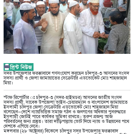
সদর উপজেলার ফরক্কাবাদে গণসংযোগ করছেন চাঁদপুর-৩ আসনের সংসদ
সদস্য প্রার্থী ও জেলা জামায়াতের সেক্রেটারি এডভোকেট মোঃ শাহজাহান
মিয়া।
স্টাফ রিপোর্টার ঃ চাঁদপুর-৩ (সদর-হাইমচর) আসনের জাতীয় সংসদ
সদস্য প্রার্থী, সাবেক উপজেলা ভাইস-চেয়ারম্যান ও বাংলাদেশ জামায়াতে
ইসলামী চাঁদপুর জেলা সেক্রেটারি এডভোকেট মোঃ শাহজাহান মিয়া
বলেছেন—দেশে ন্যায়ভিত্তিক সমাজ গঠন ও জনগণের অধিকার পুনরুদ্ধারে
ইসলামী জোটই পারে কার্যকর ভূমিকা রাখতে। তরুণ প্রজন্ম আজ
পরিবর্তনের জন্য প্রস্তুত। তারা দাঁড়িপাল্লায় ভোট দিয়ে ন্যায় ও উন্নয়নের পথে
দেশকে এগিয়ে নেবে।
মঙ্গলবার (২৮ অক্টোবর) বিকেলে চাঁদপুর সদর উপজেলার ফরক্কাবাদ