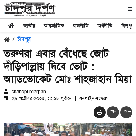
জাতীয়
আন্তর্জাতিক
রাজনীতি
অর্থনীতি
চাঁদপুর
/
চাঁদপুর
তরুণরা এবার বেঁধেছে জোট
দাঁড়িপাল্লায় দিবে ভোট :
অ্যাডভোকেট মোঃ শাহজাহান মিয়া
chandpurdarpan
২৯ অক্টোবর ২০২৫, ১২:১৮ পূর্বাহ্ন
|
অনলাইন সংস্করণ
অ-
অ+