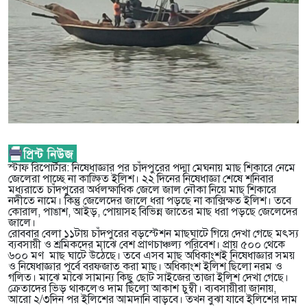
স্টাফ রিপোর্টার: নিষেধাজ্ঞার পর চাঁদপুরের পদ্মা মেঘনায় মাছ শিকারে নেমে
জেলেরা পাচ্ছে না কাঙ্ক্ষিত ইলিশ। ২২ দিনের নিষেধাজ্ঞা শেষে শনিবার
মধ্যরাতে চাঁদপুরের অর্ধলক্ষাধিক জেলে জাল নৌকা নিয়ে মাছ শিকারে
নদীতে নামে। কিন্তু জেলেদের জালে ধরা পড়ছে না কাক্সিক্ষত ইলিশ। তবে
কোরাল, পাঙাশ, আইড়, পোয়াসহ বিভিন্ন জাতের মাছ ধরা পড়ছে জেলেদের
জালে।
রোববার বেলা ১১টায় চাঁদপুরের বড়স্টেশন মাছঘাটে গিয়ে দেখা গেছে মৎস্য
ব্যবসায়ী ও শ্রমিকদের মাঝে বেশ প্রাণচাঞ্চল্য পরিবেশ। প্রায় ৫০০ থেকে
৬০০ মণ মাছ ঘাটে উঠেছে। তবে এসব মাছ অধিকাংশই নিষেধাজ্ঞার সময়
ও নিষেধাজ্ঞার পূর্বে বরফজাত করা মাছ। অধিকাংশ ইলিশ ছিলো নরম ও
গলিত। মাঝে মাঝে সামান্য কিছু ছোট সাইজের তাজা ইলিশ দেখা গেছে।
ক্রেতাদের ভিড় থাকলেও দাম ছিলো আকাশ চুম্বী। ব্যবসায়ীরা জানায়,
আরো ২/৩দিন পর ইলিশের আমদানি বাড়বে। তখন বুঝা যাবে ইলিশের দাম