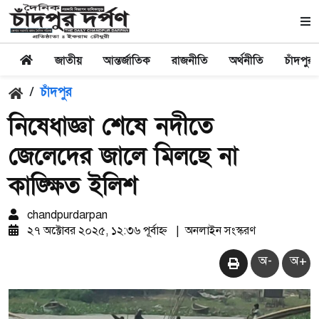
জাতীয়
আন্তর্জাতিক
রাজনীতি
অর্থনীতি
চাঁদপুর
/
চাঁদপুর
নিষেধাজ্ঞা শেষে নদীতে
জেলেদের জালে মিলছে না
কাঙ্ক্ষিত ইলিশ
chandpurdarpan
২৭ অক্টোবর ২০২৫, ১২:৩৬ পূর্বাহ্ন
|
অনলাইন সংস্করণ
অ-
অ+