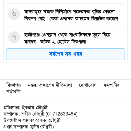
মাদকমুক্ত সমাজ বিনির্মাণে সচেতনতা বৃদ্ধির কোনো
৬
বিকল্প নেই : জেলা প্রশাসক আহমেদ জিয়াউর রহমান
হাজীগঞ্জে প্রেসক্লাব থেকে সাংবাদিককে তুলে নিয়ে
৭
মারধর : আটক ২, হোটেল সিলগালা
সর্বশেষ সব খবর
মতলব উত্তরে কালাম এন্টারপ্রাইজের মালিককে ২৫
৮
হাজার টাকা জরিমানা
মেরিল প্রথম আলো সমালোচক পুরস্কার ২০২৫ : সেরা
৯
বিজ্ঞাপন
মন্তব্য প্রকাশের নীতিমালা
যোগাযোগ
কনভার্টার
অভিনেতার চূড়ান্ত মনোনয়নে জায়গা করে নিলেন
শর্তাবলি
চাঁদপুরের শান্ত চন্দ্র সূত্রধর
প্রতিষ্ঠাতা: ইকরাম চৌধুরী
চাঁদপুরে জাতীয় বিজ্ঞান ও প্রযুক্তি সপ্তাহ উদযাপনের
১০
সম্পাদক : শরীফ চৌধুরী (01712633484)
লক্ষে প্রস্তুতিমূলক সভা
উপদেষ্টা সম্পাদক: আকবর চৌধুরী।
প্রধান সম্পাদক: মুনির চৌধুরী।