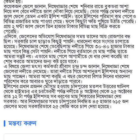
কেমন হয়।
কয়েকজন জেলে জানান, নিষেধাজ্ঞার শেষে শনিবার রাতে বুকভরা আশা
নিয়ে দল বেঁধে নদীতে জাল নৌকা নিয়ে নেমেছি। ভোর পর্যন্ত মেঘনা নদীতে
জাল ফেলে তেমন একটা ইলিশ পাইনি। তবে ইলিশের পরিমাণ কম পেলেও
বিভিন্ন প্রজাতির মাছ পাওয়া গেছে। ফলে কিছুটা ক্ষতি পুষিয়ে উঠতি পেরেছি।
প্রায় ২ ঘণ্টা জাল ফেলে তিন হাজার টাকার বিভিন্ন মাছ বিক্রি করতে
পেরেছি।
এদিকে, জেলেদের অভিযোগ নিষেধাজ্ঞার সময় তাদের আয় রোজগার বন্ধ
ছিল। সরকারি চাল ছাড়াও কিছুই পায়নি। ধারদেনা করে সংসার চালাতে
হয়েছে। নিষেধাজ্ঞার শেষে ভেবেছিলাম নদীতে গিয়ে ৩০-৪০ হাজার টাকার
মাছ পাবে কিন্তু সেটা পায়নি। নদীতে গিয়ে বর্তমানে যে মাছ পাচ্ছি তাতে
আমরা সন্তুষ্ট নয়। এভাবে মাছ পেলে আগামীতে যে ধার দেনা করেছি তা
শোধ করতে আমাদের জন্য কষ্ট হয়ে যাবে।
এ বিষয়ে জেলা মৎস্য কর্মকর্তা শ্রীবাস চন্দ্র চন্দ জানান, নিষেধাজ্ঞা শেষে
জেলেরা নদীতে নেমেছে। তারা নদীতে গিয়ে আশানুরূপ ইলিশসহ অন্যান্য
মাছ পাচ্ছেন। আমরা আশা করছি এ বছর জেলেরা বিগত দিনের ধারদেনা
পরিশোধ করে আবারও ঘুরে দাঁড়াতে পারবে।
ইলিশের প্রধান প্রজনন মৌসুম হওয়ায় চাঁদপুরের মতলব উত্তরের ষাটনল
থেকে হাইমচর এর চরভৈরবী পর্যন্ত নদীতে ৪ অক্টোবর থেকে ২৫ অক্টোবর
রাত ১২ টা পর্যন্ত ইলিশসহ সব ধরণের মাছ শিকারের নিষেধাজ্ঞা দেয়
সরকার। আর নিষেধাজ্ঞার সময় চাঁদপুরের নিবন্ধিত ৪৫ হাজার ৬১৫ জন
জেলের মধ্যে সরকারিভাবে ২৫ কেজি করে চাল দেয়া হয়েছে।
মন্তব্য করুন