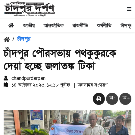
জাতীয়
আন্তর্জাতিক
রাজনীতি
অর্থনীতি
চাঁদপুর
/
চাঁদপুর
চাঁদপুর পৌরসভায় পথকুকুরকে
দেয়া হচ্ছে জলাতঙ্ক টিকা
chandpurdarpan
১৪ অক্টোবর ২০২৫, ১২:১৮ পূর্বাহ্ন
|
অনলাইন সংস্করণ
অ-
অ+