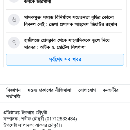
জনকে জরিমানা
মাদকমুক্ত সমাজ বিনির্মাণে সচেতনতা বৃদ্ধির কোনো
৬
বিকল্প নেই : জেলা প্রশাসক আহমেদ জিয়াউর রহমান
হাজীগঞ্জে প্রেসক্লাব থেকে সাংবাদিককে তুলে নিয়ে
৭
মারধর : আটক ২, হোটেল সিলগালা
সর্বশেষ সব খবর
মতলব উত্তরে কালাম এন্টারপ্রাইজের মালিককে ২৫
৮
হাজার টাকা জরিমানা
মেরিল প্রথম আলো সমালোচক পুরস্কার ২০২৫ : সেরা
৯
বিজ্ঞাপন
মন্তব্য প্রকাশের নীতিমালা
যোগাযোগ
কনভার্টার
অভিনেতার চূড়ান্ত মনোনয়নে জায়গা করে নিলেন
শর্তাবলি
চাঁদপুরের শান্ত চন্দ্র সূত্রধর
প্রতিষ্ঠাতা: ইকরাম চৌধুরী
চাঁদপুরে জাতীয় বিজ্ঞান ও প্রযুক্তি সপ্তাহ উদযাপনের
১০
সম্পাদক : শরীফ চৌধুরী (01712633484)
লক্ষে প্রস্তুতিমূলক সভা
উপদেষ্টা সম্পাদক: আকবর চৌধুরী।