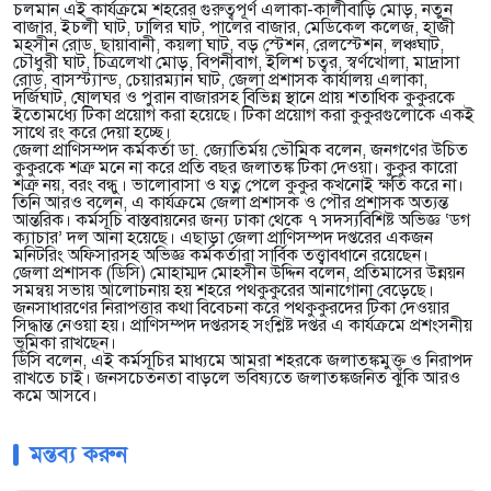
চলমান এই কার্যক্রমে শহরের গুরুত্বপূর্ণ এলাকা-কালীবাড়ি মোড়, নতুন
বাজার, ইচলী ঘাট, ঢালির ঘাট, পালের বাজার, মেডিকেল কলেজ, হাজী
মহসীন রোড, ছায়াবানী, কয়লা ঘাট, বড় স্টেশন, রেলস্টেশন, লঞ্চঘাট,
চৌধুরী ঘাট, চিত্রলেখা মোড়, বিপনীবাগ, ইলিশ চত্বর, স্বর্ণখোলা, মাদ্রাসা
রোড, বাসস্ট্যান্ড, চেয়ারম্যান ঘাট, জেলা প্রশাসক কার্যালয় এলাকা,
দর্জিঘাট, ষোলঘর ও পুরান বাজারসহ বিভিন্ন স্থানে প্রায় শতাধিক কুকুরকে
ইতোমধ্যে টিকা প্রয়োগ করা হয়েছে। টিকা প্রয়োগ করা কুকুরগুলোকে একই
সাথে রং করে দেয়া হচ্ছে।
জেলা প্রাণিসম্পদ কর্মকর্তা ডা. জ্যোতির্ময় ভৌমিক বলেন, জনগণের উচিত
কুকুরকে শত্রু মনে না করে প্রতি বছর জলাতঙ্ক টিকা দেওয়া। কুকুর কারো
শত্রু নয়, বরং বন্ধু। ভালোবাসা ও যত্ন পেলে কুকুর কখনোই ক্ষতি করে না।
তিনি আরও বলেন, এ কার্যক্রমে জেলা প্রশাসক ও পৌর প্রশাসক অত্যন্ত
আন্তরিক। কর্মসূচি বাস্তবায়নের জন্য ঢাকা থেকে ৭ সদস্যবিশিষ্ট অভিজ্ঞ ‘ডগ
ক্যাচার’ দল আনা হয়েছে। এছাড়া জেলা প্রাণিসম্পদ দপ্তরের একজন
মনিটরিং অফিসারসহ অভিজ্ঞ কর্মকর্তারা সার্বিক তত্ত্বাবধানে রয়েছেন।
জেলা প্রশাসক (ডিসি) মোহাম্মদ মোহসীন উদ্দিন বলেন, প্রতিমাসের উন্নয়ন
সমন্বয় সভায় আলোচনায় হয় শহরে পথকুকুরের আনাগোনা বেড়েছে।
জনসাধারণের নিরাপত্তার কথা বিবেচনা করে পথকুকুরদের টিকা দেওয়ার
সিদ্ধান্ত নেওয়া হয়। প্রাণিসম্পদ দপ্তরসহ সংশ্লিষ্ট দপ্তর এ কার্যক্রমে প্রশংসনীয়
ভূমিকা রাখছেন।
ডিসি বলেন, এই কর্মসূচির মাধ্যমে আমরা শহরকে জলাতঙ্কমুক্ত ও নিরাপদ
রাখতে চাই। জনসচেতনতা বাড়লে ভবিষ্যতে জলাতঙ্কজনিত ঝুঁকি আরও
কমে আসবে।
মন্তব্য করুন