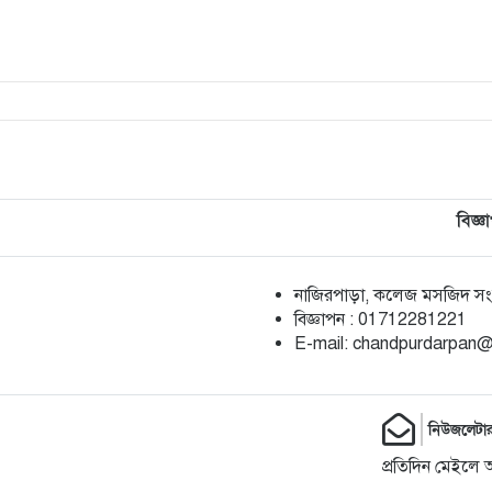
বিজ্ঞ
নাজিরপাড়া, কলেজ মসজিদ সংলগ
‎বিজ্ঞাপন : 01712281221
‎E-mail: chandpurdarpan
নিউজলেটা
প্রতিদিন মেইলে 