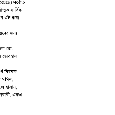
েছে। সর্বোচ্চ
ত্মক সার্বিক
মেরিল প্রথম আলো সমালোচক
৯
ণ এই ধারা
পুরস্কার ২০২৫ : সেরা অভিনেতার
চূড়ান্ত মনোনয়নে জায়গা করে নিলেন
চাঁদপুরের শান্ত চন্দ্র সূত্রধর
য়নের জন্য
চাঁদপুরে জাতীয় বিজ্ঞান ও প্রযুক্তি
১০
যাপক মো.
সপ্তাহ উদযাপনের লক্ষে প্রস্তুতিমূলক
ুস ছোবহান
সভা
র্থ বিষয়ক
বাংলা নববর্ষ আমাদের বাঙালি
১১
সংস্কৃতি ও ঐতিহ্যের প্রাণের উৎসব :
ী মমিন,
চাঁদপুর জেলা প্রশাসক
মুল হাসান,
 ফারাবী, এফএ
চাঁদপুর শহরের হাসান আলী উচ্চ
১২
বিদ্যালয় মাঠ সংরক্ষণ ও উন্নয়নে ৩৫
লাখ টাকার কাজ শুরু