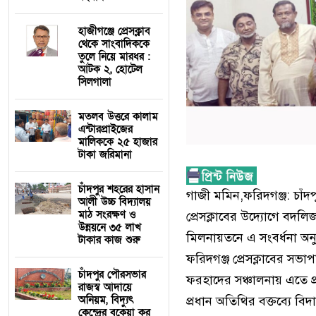
হাজীগঞ্জে প্রেসক্লাব
থেকে সাংবাদিককে
তুলে নিয়ে মারধর :
আটক ২, হোটেল
সিলগালা
মতলব উত্তরে কালাম
এন্টারপ্রাইজের
মালিককে ২৫ হাজার
টাকা জরিমানা
চাঁদপুর শহরের হাসান
গাজী মমিন,ফরিদগঞ্জ: চাঁদ
আলী উচ্চ বিদ্যালয়
মাঠ সংরক্ষণ ও
প্রেসক্লাবের উদ্যোগে বদলিজ
উন্নয়নে ৩৫ লাখ
মিলনায়তনে এ সংবর্ধনা অন
টাকার কাজ শুরু
ফরিদগঞ্জ প্রেসক্লাবের সভ
চাঁদপুর পৌরসভার
ফরহাদের সঞ্চালনায় এতে প
রাজস্ব আদায়ে
অনিয়ম, বিদ্যুৎ
প্রধান অতিথির বক্তব্যে
কেন্দ্রের বকেয়া কর