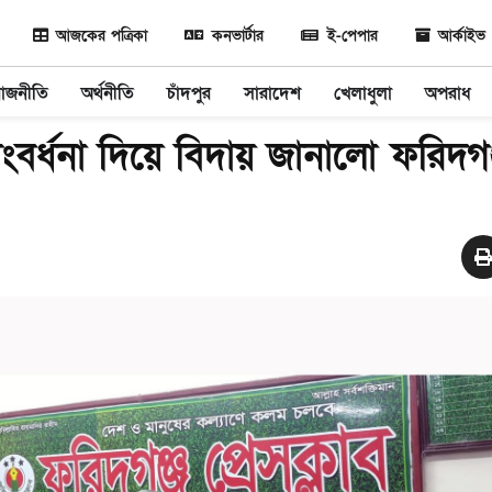
আজকের পত্রিকা
কনভার্টার
ই-পেপার
আর্কাইভ
রাজনীতি
অর্থনীতি
চাঁদপুর
সারাদেশ
খেলাধুলা
অপরাধ
র্ধনা দিয়ে বিদায় জানালো ফরিদগঞ