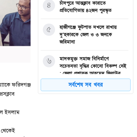
চাঁদপুরে আন্তক্লাব কারাতে
৪
প্রতিযোগিতায় ৪২জন পুরস্কৃত
হাজীগঞ্জে ফুটপাত দখলে রাখায়
৫
দু’হকারকে জেল ও ৩ জনকে
জরিমানা
মাদকমুক্ত সমাজ বিনির্মাণে
৬
সচেতনতা বৃদ্ধির কোনো বিকল্প নেই
: জেলা প্রশাসক আহমেদ জিয়াউর
রহমান
সর্বশেষ সব খবর
য়াাকে ফরিদগঞ্জ
েসক্লাব
হাজীগঞ্জে প্রেসক্লাব থেকে
৭
সাংবাদিককে তুলে নিয়ে মারধর :
আটক ২, হোটেল সিলগালা
রুল ইসলাম
মতলব উত্তরে কালাম এন্টারপ্রাইজের
৮
র থেকেই
মালিককে ২৫ হাজার টাকা জরিমানা