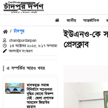
জাতীয়
আন্তর্জাতিক
/
চাঁদপুর
ইউএনও-কে সংব
chandpurdarpan
প্রেসক্লাব
১৩ অক্টোবর ২০২৫, ৬:১৭ অপরাহ্ন
অনলাইন সংস্করণ
এ সম্পর্কিত আরও খবর
মাদকমুক্ত সমাজ
বিনির্মাণে সচেতনতা
বৃদ্ধির কোনো বিকল্প
নেই : জেলা প্রশাসক
আহমেদ জিয়াউর
রহমান