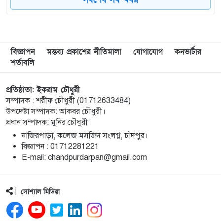
মতলব উত্তরে কালাম এন্টারপ্রাইজের মালিককে ২৫
৮
হাজার টাকা জরিমানা
মেরিল প্রথম আলো সমালোচক পুরস্কার ২০২৫ : সেরা
৯
বিজ্ঞাপন
মন্তব্য প্রকাশের নীতিমালা
যোগাযোগ
কনভার্টার
অভিনেতার চূড়ান্ত মনোনয়নে জায়গা করে নিলেন
শর্তাবলি
চাঁদপুরের শান্ত চন্দ্র সূত্রধর
প্রতিষ্ঠাতা: ইকরাম চৌধুরী
চাঁদপুরে জাতীয় বিজ্ঞান ও প্রযুক্তি সপ্তাহ উদযাপনের
১০
সম্পাদক : শরীফ চৌধুরী (01712633484)
লক্ষে প্রস্তুতিমূলক সভা
উপদেষ্টা সম্পাদক: আকবর চৌধুরী।
প্রধান সম্পাদক: মুনির চৌধুরী।
বাংলা নববর্ষ আমাদের বাঙালি সংস্কৃতি ও ঐতিহ্যের
১১
নাজিরপাড়া, কলেজ মসজিদ সংলগ্ন, চাঁদপুর।
প্রাণের উৎসব : চাঁদপুর জেলা প্রশাসক
‎বিজ্ঞাপন : 01712281221
‎E-mail: chandpurdarpan@gmail.com
চাঁদপুর শহরের হাসান আলী উচ্চ বিদ্যালয় মাঠ সংরক্ষণ
১২
ও উন্নয়নে ৩৫ লাখ টাকার কাজ শুরু
সোশ্যাল মিডিয়া
মতলব উত্তরে প্রেমিকের বাড়িতে বিয়ের দাবিতে
১৩