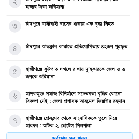
২
হাজার টাকা জরিমানা
চাঁদপুরে যাত্রীবাহী বাসের ধাক্কায় এক বৃদ্ধা নিহত
৩
চাঁদপুরে আন্তক্লাব কারাতে প্রতিযোগিতায় ৪২জন পুরস্কৃত
৪
হাজীগঞ্জে ফুটপাত দখলে রাখায় দু’হকারকে জেল ও ৩
৫
জনকে জরিমানা
মাদকমুক্ত সমাজ বিনির্মাণে সচেতনতা বৃদ্ধির কোনো
৬
বিকল্প নেই : জেলা প্রশাসক আহমেদ জিয়াউর রহমান
হাজীগঞ্জে প্রেসক্লাব থেকে সাংবাদিককে তুলে নিয়ে
৭
মারধর : আটক ২, হোটেল সিলগালা
সর্বশেষ সব খবর