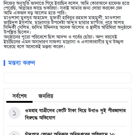
নিজের অনুভূতি জানাতে গিয়ে ইয়াছিন বলেন, আমি কোরআনে হাফেজ হতে
পেরেছি, আল্লাহর কাছে শুকরিয়া। সবাই আমার জন্য দোয়া করবেন যেন
আমি একজন বড় আলেম হতে পারি।
মাওলানা মুনসুর আহমেদ, মুফতী হাবিবুর রহমান মাহমুদী, মাওলানা
জাহিদুল ইসলাম, মাদ্রাসার উপদেষ্টা আব্দুস ছাত্তার মাস্টার, নুরে আলম
সিদ্দিকী সেলিম, জসিম উদ্দিনসহ অনেক আলেম ও স্থানীয় অতিথিরা অনুষ্ঠানে
উপস্থিত ছিলেন।
অনুষ্ঠানের পুরো পরিবেশে ছিল আনন্দ ও গর্বের ছোঁয়া। অল্প বয়সেই
ইয়াছিনের এমন অসাধারণ সাফল্য মাদ্রাসা ও এলাকাবাসীর মুখ উজ্জ্বল
করেছে বলে অনেকেই মন্তব্য করেন।
মন্তব্য করুন
সর্বশেষ
জনপ্রিয়
ওমরাহ যাত্রীদের কোটি টাকা নিয়ে উধাও দুই পীরজাদার
১
বিরুদ্ধে অভিযোগ
চাঁদপুরে ভোক্তা অধিকার অধিদপ্তরের অভিযানে ১০