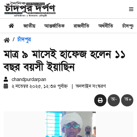
জাতীয়
আন্তর্জাতিক
রাজনীতি
অর্থনীতি
চাঁদপুর
/
চাঁদপুর
মাত্র ৯ মাসেই হাফেজ হলেন ১১
বছর বয়সী ইয়াছিন
chandpurdarpan
২ নভেম্বর ২০২৫, ১২:৩৪ পূর্বাহ্ন
|
অনলাইন সংস্করণ
অ-
অ+