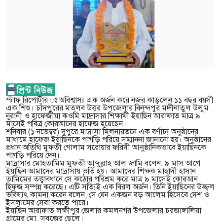
স্টাফ রিপোর্টার ঃ অবিশ্বাস্য এক অর্জন করে নজর কাড়লেন ১১ বছর বয়সী
এক শিশু। চাঁদপুরের মতলব উত্তর উপজেলার বিনন্দপুর মদীনাতুল উলুম
নূরানী ও হাফেজীয়া কওমি মাদ্রাসার শিক্ষার্থী ইয়াছিন আরাফাত মাত্র ৯
মাসেই পবিত্র কোরআনের হাফেজ হয়েছেন।
শনিবার (১ নভেম্বর) দুপুরে মাদ্রাসা মিলনায়তনে এক বর্ণাঢ্য অনুষ্ঠানের
মাধ্যমে হাফেজ ইয়াছিনকে পাগড়ি পরিয়ে সম্মাননা জানানো হয়। অনুষ্ঠানের
প্রধান অতিথি মুফতী গোলাম সরোয়ার ফরিদী আনুষ্ঠানিকভাবে ইয়াছিনকে
পাগড়ি পরিয়ে দেন।
মাদ্রাসার মোহতামিম মুফতী আব্দুল্লাহ আল জামি বলেন, ৯ মাস আগে
ইয়াছিন আমাদের মাদ্রাসায় ভর্তি হয়। আমাদের শিক্ষক মাহাদী হাসান
তামিমের তত্ত্বাবধানে সে কঠোর পরিশ্রম করে মাত্র ৯ মাসেই কোরআন
হিফজ সম্পন্ন করেছে। এটি সত্যিই এক বিরল অর্জন। তিনি ইয়াছিনের উজ্জ্বল
ভবিষ্যৎ কামনা করেন বলেন, সে যেন একজন বড় আলেম হিসেবে দেশ ও
ইসলামের সেবা করতে পারে।
ইয়াছিন আরাফাত লক্ষীপুর জেলার কমলনগর উপজেলার চরজাঙ্গালিয়া
গ্রামের মো. সবুজের ছেলে।