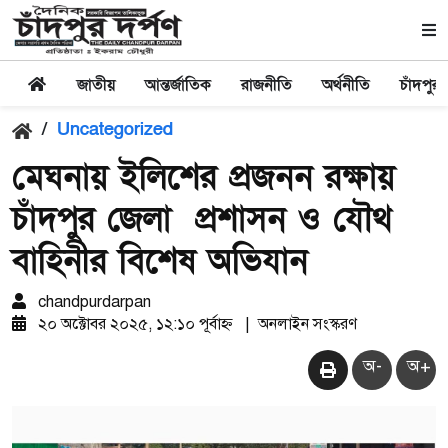
জাতীয়
আন্তর্জাতিক
রাজনীতি
অর্থনীতি
চাঁদপুর
/
Uncategorized
মেঘনায় ইলিশের প্রজনন রক্ষায়
চাঁদপুর জেলা প্রশাসন ও যৌথ
বাহিনীর বিশেষ অভিযান
chandpurdarpan
২০ অক্টোবর ২০২৫, ১২:১০ পূর্বাহ্ন
|
অনলাইন সংস্করণ
অ-
অ+