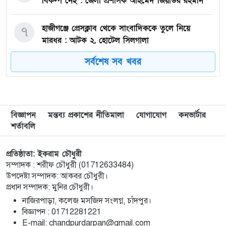
বিকল্প নেই : জেলা প্রশাসক আহমেদ জিয়াউর রহমান
হাজীগঞ্জে প্রেসক্লাব থেকে সাংবাদিককে তুলে নিয়ে
৭
মারধর : আটক ২, হোটেল সিলগালা
সর্বশেষ সব খবর
মতলব উত্তরে কালাম এন্টারপ্রাইজের মালিককে ২৫
৮
হাজার টাকা জরিমানা
মেরিল প্রথম আলো সমালোচক পুরস্কার ২০২৫ : সেরা
৯
বিজ্ঞাপন
মন্তব্য প্রকাশের নীতিমালা
যোগাযোগ
কনভার্টার
অভিনেতার চূড়ান্ত মনোনয়নে জায়গা করে নিলেন
শর্তাবলি
চাঁদপুরের শান্ত চন্দ্র সূত্রধর
প্রতিষ্ঠাতা: ইকরাম চৌধুরী
চাঁদপুরে জাতীয় বিজ্ঞান ও প্রযুক্তি সপ্তাহ উদযাপনের
১০
সম্পাদক : শরীফ চৌধুরী (01712633484)
লক্ষে প্রস্তুতিমূলক সভা
উপদেষ্টা সম্পাদক: আকবর চৌধুরী।
প্রধান সম্পাদক: মুনির চৌধুরী।
বাংলা নববর্ষ আমাদের বাঙালি সংস্কৃতি ও ঐতিহ্যের
১১
নাজিরপাড়া, কলেজ মসজিদ সংলগ্ন, চাঁদপুর।
প্রাণের উৎসব : চাঁদপুর জেলা প্রশাসক
‎বিজ্ঞাপন : 01712281221
‎E-mail: chandpurdarpan@gmail.com