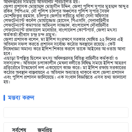
অধিদপ্তরের সমন্বয়ে অভিযানটি পরিচালিত হয়।
জেলা প্রশাসক মোহাম্মদ মোহসীন উদ্দিন, জেলা পুলিশ সুপার মুহম্মদ আব্দুর
রকিব, পিপিএম, নৌ পুলিশ চাঁদপুর অঞ্চলের পুলিশ সুপার সৈয়দ
মোশফিকুর রহমান, চাঁদপুর জেলার দায়িত্বে থাকা সেনা অফিসার
লেফটেন্যান্ট কর্নেল মোয়াজ্জেম হোসেন, পিএসসি, সেনাবাহিনীর
লেফটেন্যান্ট কমান্ডার আমিনুল সাজ্জাদ, বাংলাদেশ নৌবাহিনীর
লেফটেন্যান্ট রাফায়েল মনোয়ার, বাংলাদেশ কোস্টগার্ড, জেলা মৎস্য
কর্মকর্তা শ্রীবাস চন্দ্র চন্দ প্রমুখ।
জেলা প্রশাসক বলেন, মা ইলিশ সংরক্ষণে সরকার ঘোষিত ২২ দিনের এই
অভিযান সফল করতে প্রশাসন সর্বোচ্চ কঠোর অবস্থানে রয়েছে। কেউ
নিষেধাজ্ঞা অমান্য করে ইলিশ শিকার করলে তাকে আইনের আওতায় আনা
হবে।
এছাড়া উপস্থিত ছিলেন মৎস্য অধিদপ্তরসহ বিভিন্ন বাহিনীর কর্মকর্তা ও
সদস্যবৃন্দ। অভিযান চলাকালীন মেঘনা নদীতে নিষিদ্ধ সময়ে ইলিশ আহরণ
প্রতিরোধে টাস্কফোর্স দল একযোগে কাজ করে। মা ইলিশ রক্ষায় সরকারের
কঠোর অবস্থান বাস্তবায়নে এ অভিযান অব্যাহত থাকবে বলে জেলা প্রশাসন
এবং পুলিশ প্রশাসন জানিয়েছে। এক সংবাদ বিজ্ঞপ্তিতে এসব তথ্য জানানো
হয়।
মন্তব্য করুন
সর্বশেষ
জনপ্রিয়