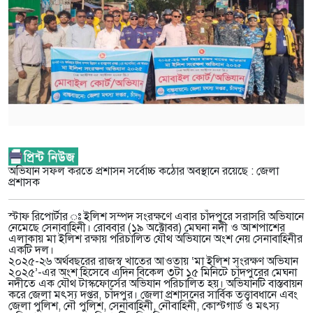
অভিযান সফল করতে প্রশাসন সর্বোচ্চ কঠোর অবস্থানে রয়েছে : জেলা
প্রশাসক
স্টাফ রিপোর্টার ঃ ইলিশ সম্পদ সংরক্ষণে এবার চাঁদপুরে সরাসরি অভিযানে
নেমেছে সেনাবাহিনী। রোববার (১৯ অক্টোবর) মেঘনা নদী ও আশপাশের
এলাকায় মা ইলিশ রক্ষায় পরিচালিত যৌথ অভিযানে অংশ নেয় সেনাবাহিনীর
একটি দল।
২০২৫-২৬ অর্থবছরের রাজস্ব খাতের আওতায় ‘মা ইলিশ সংরক্ষণ অভিযান
২০২৫’-এর অংশ হিসেবে এদিন বিকেল ৩টা ১৫ মিনিটে চাঁদপুরের মেঘনা
নদীতে এক যৌথ টাস্কফোর্সের অভিযান পরিচালিত হয়। অভিযানটি বাস্তবায়ন
করে জেলা মৎস্য দপ্তর, চাঁদপুর। জেলা প্রশাসনের সার্বিক তত্ত্বাবধানে এবং
জেলা পুলিশ, নৌ পুলিশ, সেনাবাহিনী, নৌবাহিনী, কোস্টগার্ড ও মৎস্য