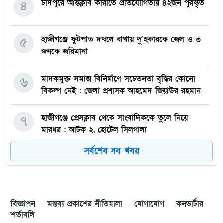
চাঁদপুরে আন্তক্লাব কারাতে প্রতিযোগিতায় ৪২জন পুরস্কৃত
৪
হাজীগঞ্জে ফুটপাত দখলে রাখায় দু’হকারকে জেল ও ৩
৫
জনকে জরিমানা
মাদকমুক্ত সমাজ বিনির্মাণে সচেতনতা বৃদ্ধির কোনো
৬
বিকল্প নেই : জেলা প্রশাসক আহমেদ জিয়াউর রহমান
হাজীগঞ্জে প্রেসক্লাব থেকে সাংবাদিককে তুলে নিয়ে
৭
মারধর : আটক ২, হোটেল সিলগালা
সর্বশেষ সব খবর
মতলব উত্তরে কালাম এন্টারপ্রাইজের মালিককে ২৫
৮
হাজার টাকা জরিমানা
মেরিল প্রথম আলো সমালোচক পুরস্কার ২০২৫ : সেরা
৯
বিজ্ঞাপন
মন্তব্য প্রকাশের নীতিমালা
যোগাযোগ
কনভার্টার
অভিনেতার চূড়ান্ত মনোনয়নে জায়গা করে নিলেন
শর্তাবলি
চাঁদপুরের শান্ত চন্দ্র সূত্রধর