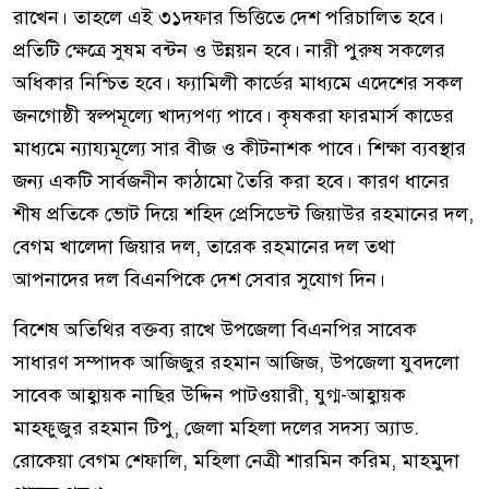
রাখেন। তাহলে এই ৩১দফার ভিত্তিতে দেশ পরিচালিত হবে।
প্রতিটি ক্ষেত্রে সুষম বন্টন ও উন্নয়ন হবে। নারী পুরুষ সকলের
অধিকার নিশ্চিত হবে। ফ্যামিলী কার্ডের মাধ্যমে এদেশের সকল
জনগোষ্ঠী স্বল্পমূল্যে খাদ্যপণ্য পাবে। কৃষকরা ফারমার্স কাডের
মাধ্যমে ন্যায্যমূল্যে সার বীজ ও কীটনাশক পাবে। শিক্ষা ব্যবস্থার
জন্য একটি সার্বজনীন কাঠামো তৈরি করা হবে। কারণ ধানের
শীষ প্রতিকে ভোট দিয়ে শহিদ প্রেসিডেন্ট জিয়াউর রহমানের দল,
বেগম খালেদা জিয়ার দল, তারেক রহমানের দল তথা
আপনাদের দল বিএনপিকে দেশ সেবার সুযোগ দিন।
বিশেষ অতিথির বক্তব্য রাখে উপজেলা বিএনপির সাবেক
সাধারণ সম্পাদক আজিজুর রহমান আজিজ, উপজেলা যুবদলো
সাবেক আহ্বায়ক নাছির উদ্দিন পাটওয়ারী, যুগ্ম-আহ্বায়ক
মাহফুজুর রহমান টিপু, জেলা মহিলা দলের সদস্য অ্যাড.
রোকেয়া বেগম শেফালি, মহিলা নেত্রী শারমিন করিম, মাহমুদা