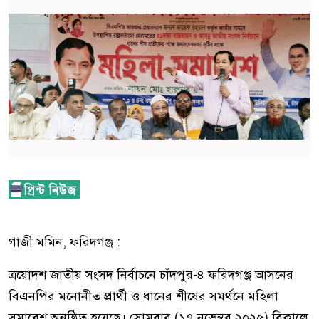
গাজী মমিন, ফরিদগঞ্জ :
ত্রয়োদশ জাতীয় সংসদ নির্বাচনে চাঁদপুর-৪ ফরিদগঞ্জ আসনের
বিএনপির মনোনীত প্রার্থী ও ধানের শীষের সমর্থনে মহিলা
সমাবেশ অনুষ্ঠিত হয়েছে। সোমবার (১৭ নভেম্বর ২০২৫) বিকালে