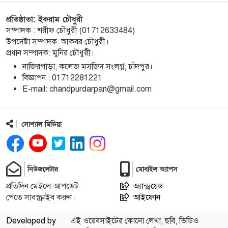
প্রতিষ্ঠাতা: ইকরাম চৌধুরী
চাঁদপুরে জাতীয় বিজ্ঞান ও প্রযুক্তি সপ্তাহ উদযাপনের
১০
সম্পাদক : শরীফ চৌধুরী (01712633484)
লক্ষে প্রস্তুতিমূলক সভা
উপদেষ্টা সম্পাদক: আকবর চৌধুরী।
প্রধান সম্পাদক: মুনির চৌধুরী।
বাংলা নববর্ষ আমাদের বাঙালি সংস্কৃতি ও ঐতিহ্যের
১১
নাজিরপাড়া, কলেজ মসজিদ সংলগ্ন, চাঁদপুর।
প্রাণের উৎসব : চাঁদপুর জেলা প্রশাসক
‎বিজ্ঞাপন : 01712281221
‎E-mail: chandpurdarpan@gmail.com
চাঁদপুর শহরের হাসান আলী উচ্চ বিদ্যালয় মাঠ সংরক্ষণ
১২
ও উন্নয়নে ৩৫ লাখ টাকার কাজ শুরু
সোশ্যাল মিডিয়া
মতলব উত্তরে প্রেমিকের বাড়িতে বিয়ের দাবিতে
১৩
প্রেমিকার অনশন, পলাতক প্রেমিক
নিউজলেটার
মোবাইল অ্যাপস
চীন সফরের জন্য বিএনপির ২০ সদস্যের প্রতিনিধি দলে
প্রতিদিন মেইলে আপডেট
১৪
অ্যান্ড্রয়েড
পেতে সাবস্ক্রাইব করুন।
আইফোন
সাবেক এমপি রাশেদা বেগম হীরা
Developed by
এই ওয়েবসাইটের কোনো লেখা, ছবি, ভিডিও
চাঁদপুর পৌরসভার রাজস্ব আদায়ে অনিয়ম, বিদ্যুৎ কেন্দ্রের