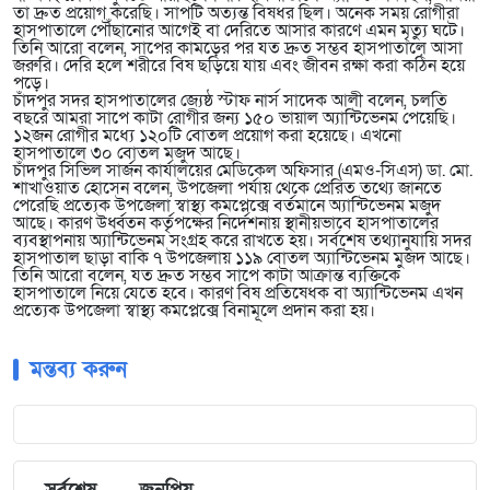
তা দ্রুত প্রয়োগ করেছি। সাপটি অত্যন্ত বিষধর ছিল। অনেক সময় রোগীরা
হাসপাতালে পৌঁছানোর আগেই বা দেরিতে আসার কারণে এমন মৃত্যু ঘটে।
তিনি আরো বলেন, সাপের কামড়ের পর যত দ্রুত সম্ভব হাসপাতালে আসা
জরুরি। দেরি হলে শরীরে বিষ ছড়িয়ে যায় এবং জীবন রক্ষা করা কঠিন হয়ে
পড়ে।
চাঁদপুর সদর হাসপাতালের জ্যেষ্ঠ স্টাফ নার্স সাদেক আলী বলেন, চলতি
বছরে আমরা সাপে কাটা রোগীর জন্য ১৫০ ভায়াল অ্যান্টিভেনম পেয়েছি।
১২জন রোগীর মধ্যে ১২০টি বোতল প্রয়োগ করা হয়েছে। এখনো
হাসপাতালে ৩০ বোতল মজুদ আছে।
চাঁদপুর সিভিল সার্জন কার্যালয়ের মেডিকেল অফিসার (এমও-সিএস) ডা. মো.
শাখাওয়াত হোসেন বলেন, উপজেলা পর্যায় থেকে প্রেরিত তথ্যে জানতে
পেরেছি প্রত্যেক উপজেলা স্বাস্থ্য কমপ্লেক্সে বর্তমানে অ্যান্টিভেনম মজুদ
আছে। কারণ উর্ধ্বতন কর্তৃপক্ষের নির্দেশনায় স্থানীয়ভাবে হাসপাতালের
ব্যবস্থাপনায় অ্যান্টিভেনম সংগ্রহ করে রাখতে হয়। সর্বশেষ তথ্যানুযায়ি সদর
হাসপাতাল ছাড়া বাকি ৭ উপজেলায় ১১৯ বোতল অ্যান্টিভেনম মুজদ আছে।
তিনি আরো বলেন, যত দ্রুত সম্ভব সাপে কাটা আক্রান্ত ব্যক্তিকে
হাসপাতালে নিয়ে যেতে হবে। কারণ বিষ প্রতিষেধক বা অ্যান্টিভেনম এখন
প্রত্যেক উপজেলা স্বাস্থ্য কমপ্লেক্সে বিনামূলে প্রদান করা হয়।
মন্তব্য করুন