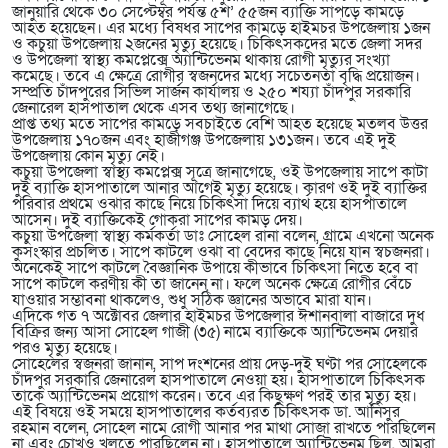
জানুয়ারি থেকে ৩০ সেপ্টেম্বর পর্যন্ত ৫শ’ ৫৫জন ব্যাক্তি সাপড়ে কামড়ে
আহত হয়েছেন। এর মধ্যে বিষধর সাপের কামড়ে হাইমচর উপজেলায় ১জন
ও কচুয়া উপজেলায় ২জনের মৃত্যু হয়েছে। চিকিৎসকদের মতে জেলা সদর
ও উপজেলা স্বাস্থ্য কমপ্লেক্সে অ্যান্টিভেনম থাকায় রোগী মৃত্যুর সংখ্যা
কমেছে। তবে এ ক্ষেত্রে রোগীর স্বজনদের মধ্যে সচেতনতা বৃদ্ধি প্রয়োজন।
সম্প্রতি চাঁদপুরের সিভিল সার্জন কার্যালয় ও ২৫০ শয্যা চাঁদপুর সরকারি
জেনারেল হাসপাতাল থেকে এসব তথ্য জানাগেছে।
প্রাপ্ত তথ্য মতে সাপের কামড়ে সবচাইতে বেশি আহত হয়েছে মতলব উত্তর
উপজেলায় ১৭০জন এবং হাজীগঞ্জ উপজেলায় ১৩১জন। তবে এই দুই
উপজেলায় কোন মৃত্যু নেই।
কচুয়া উপজেলা স্বাস্থ্য কমপ্লেক্স সূত্রে জানাগেছে, ওই উপজেলায় সাপে কাটা
দুই ব্যাক্তি হাসপাতালে আনার আগেই মৃত্যু হয়েছে। কারণ ওই দুই ব্যাক্তির
পরিবার প্রথমে ওঝার কাছে নিয়ে চিকিৎসা দিয়ে ব্যার্থ হয়ে হাসপাতালে
আসেন। দুই ব্যাক্তিকেই গোকরা সাপের কামড় দেয়।
কচুয়া উপজেলা স্বাস্থ্য কর্মকর্তা ডাঃ সোহেল রানা বলেন, গ্রামে এখনো অনেক
কুসংস্কার প্রচলিত। সাপে কাটলে ওঝা বা বেদের কাছে নিয়ে যান স্বচজনরা।
অনেকেই সাপে কাটলে বৈজ্ঞানিক উপায়ে কীভাবে চিকিৎসা নিতে হবে বা
সাপে কাটলে করণীয় কী তা জানেন না। ফলে অনেক ক্ষেত্রে রোগীর বেঁচে
যাওয়ার সম্ভাবনা থাকলেও, শুধু সঠিক জ্ঞানের অভাবে মারা যান।
এদিকে গত ৭ অক্টোবর জেলার হাইমচর উপজেলার ঈশানবালা বাজারে দুধ
বিক্রির জন্য আসা সোহেল গাজী (৩৫) নামে ব্যাক্তিকে অ্যান্টিভেনম দেয়ার
পরও মৃত্যু হয়েছে।
সোহেলের স্বজনরা জানান, সাপ দংশনের প্রায় দেড়-দুই ঘণ্টা পর সোহেলকে
চাঁদপুর সরকারি জেনারেল হাসপাতালে নেওয়া হয়। হাসপাতালে চিকিৎসক
তাকে অ্যান্টিভেনম প্রয়োগ করেন। তবে এর কিছুক্ষণ পরই তার মৃত্যু হয়।
এই বিষয়ে ওই সময়ে হাসপাতালের কর্তব্যরত চিকিৎসক ডা. আনিসুর
রহমান বলেন, সোহেল নামে রোগী আনার পর মাথা সোজা রাখতে পারছিলেন
না এবং চোখও খুলতে পারছিলেন না। হাসপাতালে অ্যান্টিভেনম ছিল, আমরা