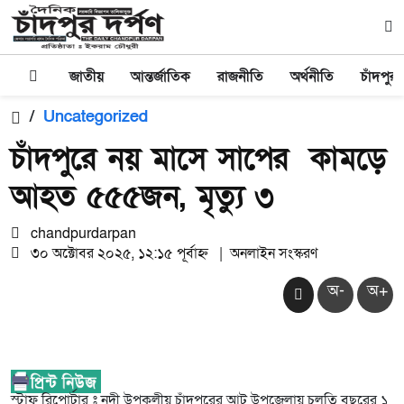
জাতীয়
আন্তর্জাতিক
রাজনীতি
অর্থনীতি
চাঁদপুর
/
Uncategorized
চাঁদপুরে নয় মাসে সাপের কামড়ে
আহত ৫৫৫জন, মৃত্যু ৩
chandpurdarpan
৩০ অক্টোবর ২০২৫, ১২:১৫ পূর্বাহ্ন
|
অনলাইন সংস্করণ
অ-
অ+
স্টাফ রিপোর্টার ঃ নদী উপকূলীয় চাঁদপুরের আট উপজেলায় চলতি বছরের ১