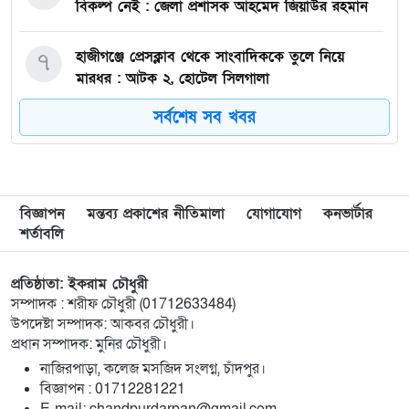
বিকল্প নেই : জেলা প্রশাসক আহমেদ জিয়াউর রহমান
৭
হাজীগঞ্জে প্রেসক্লাব থেকে সাংবাদিককে তুলে নিয়ে
মারধর : আটক ২, হোটেল সিলগালা
সর্বশেষ সব খবর
৮
মতলব উত্তরে কালাম এন্টারপ্রাইজের মালিককে ২৫
হাজার টাকা জরিমানা
৯
মেরিল প্রথম আলো সমালোচক পুরস্কার ২০২৫ : সেরা
বিজ্ঞাপন
মন্তব্য প্রকাশের নীতিমালা
যোগাযোগ
কনভার্টার
অভিনেতার চূড়ান্ত মনোনয়নে জায়গা করে নিলেন
শর্তাবলি
চাঁদপুরের শান্ত চন্দ্র সূত্রধর
প্রতিষ্ঠাতা: ইকরাম চৌধুরী
১০
চাঁদপুরে জাতীয় বিজ্ঞান ও প্রযুক্তি সপ্তাহ উদযাপনের
সম্পাদক : শরীফ চৌধুরী (01712633484)
লক্ষে প্রস্তুতিমূলক সভা
উপদেষ্টা সম্পাদক: আকবর চৌধুরী।
প্রধান সম্পাদক: মুনির চৌধুরী।
১১
বাংলা নববর্ষ আমাদের বাঙালি সংস্কৃতি ও ঐতিহ্যের
নাজিরপাড়া, কলেজ মসজিদ সংলগ্ন, চাঁদপুর।
‎বিজ্ঞাপন : 01712281221
প্রাণের উৎসব : চাঁদপুর জেলা প্রশাসক