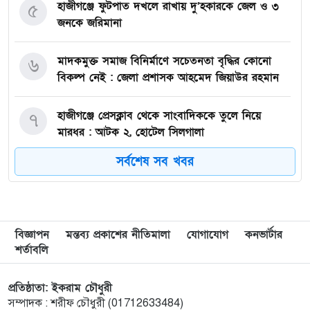
হাজীগঞ্জে ফুটপাত দখলে রাখায় দু’হকারকে জেল ও ৩
৫
জনকে জরিমানা
মাদকমুক্ত সমাজ বিনির্মাণে সচেতনতা বৃদ্ধির কোনো
৬
বিকল্প নেই : জেলা প্রশাসক আহমেদ জিয়াউর রহমান
হাজীগঞ্জে প্রেসক্লাব থেকে সাংবাদিককে তুলে নিয়ে
৭
মারধর : আটক ২, হোটেল সিলগালা
সর্বশেষ সব খবর
মতলব উত্তরে কালাম এন্টারপ্রাইজের মালিককে ২৫
৮
হাজার টাকা জরিমানা
মেরিল প্রথম আলো সমালোচক পুরস্কার ২০২৫ : সেরা
৯
বিজ্ঞাপন
মন্তব্য প্রকাশের নীতিমালা
যোগাযোগ
কনভার্টার
অভিনেতার চূড়ান্ত মনোনয়নে জায়গা করে নিলেন
শর্তাবলি
চাঁদপুরের শান্ত চন্দ্র সূত্রধর
প্রতিষ্ঠাতা: ইকরাম চৌধুরী
চাঁদপুরে জাতীয় বিজ্ঞান ও প্রযুক্তি সপ্তাহ উদযাপনের
১০
সম্পাদক : শরীফ চৌধুরী (01712633484)