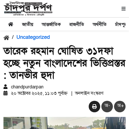
জাতীয়
আন্তর্জাতিক
রাজনীতি
অর্থনীতি
চাঁদপুর
/
Uncategorized
তারেক রহমান ঘোষিত ৩১দফা
হচ্ছে নতুন বাংলাদেশের ভিত্তিপ্রস্তর
: তানভীর হুদা
chandpurdarpan
২০ অক্টোবর ২০২৫, ১১:০৩ পূর্বাহ্ন
|
অনলাইন সংস্করণ
অ-
অ+